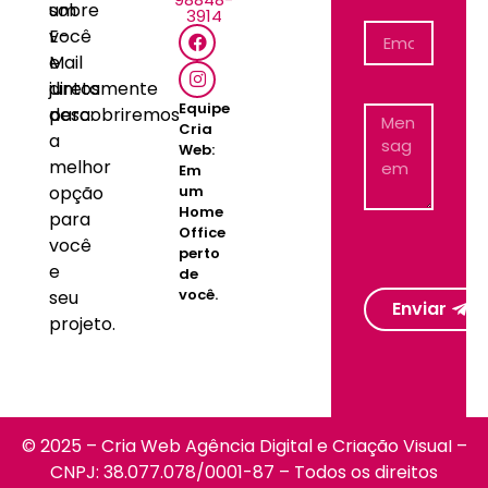
sobre
um
3914
você
E-
e
Mail
juntos
diretamente
Equipe
descobriremos
para:
Cria
a
Web:
melhor
Em
um
opção
Home
para
Office
você
perto
e
de
você.
seu
Enviar
projeto.
© 2025 – Cria Web Agência Digital e Criação Visual –
CNPJ: 38.077.078/0001-87 – Todos os direitos