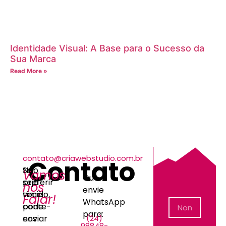
Identidade Visual: A Base para o Sucesso da
Sua Marca
Read More »
contato@criawebstudio.com.br
Contato
Não
Se
Vamos
Ou
seja
preferir
nos
envie
tímido,
você
Falar!
WhatsApp
conte-
pode
para:
(24)
nos
enviar
98848-