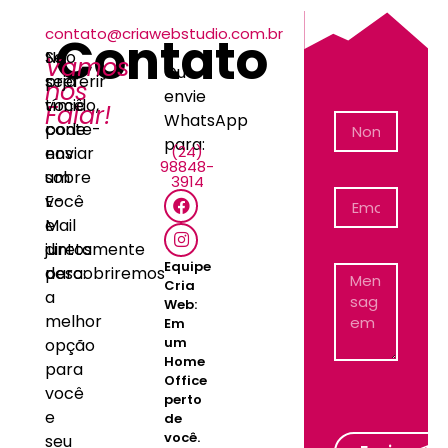
contato@criawebstudio.com.br
Contato
Não
Se
Vamos
Ou
seja
preferir
nos
envie
tímido,
você
Falar!
WhatsApp
conte-
pode
para:
(24)
nos
enviar
98848-
sobre
um
3914
você
E-
e
Mail
juntos
diretamente
Equipe
descobriremos
para:
Cria
a
Web:
melhor
Em
um
opção
Home
para
Office
você
perto
e
de
você.
seu