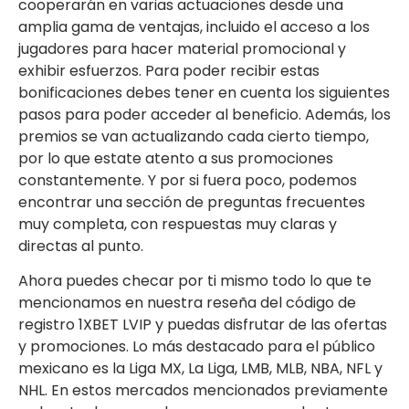
cooperarán en varias actuaciones desde una
amplia gama de ventajas, incluido el acceso a los
jugadores para hacer material promocional y
exhibir esfuerzos. Para poder recibir estas
bonificaciones debes tener en cuenta los siguientes
pasos para poder acceder al beneficio. Además, los
premios se van actualizando cada cierto tiempo,
por lo que estate atento a sus promociones
constantemente. Y por si fuera poco, podemos
encontrar una sección de preguntas frecuentes
muy completa, con respuestas muy claras y
directas al punto.
Ahora puedes checar por ti mismo todo lo que te
mencionamos en nuestra reseña del código de
registro 1XBET LVIP y puedas disfrutar de las ofertas
y promociones. Lo más destacado para el público
mexicano es la Liga MX, La Liga, LMB, MLB, NBA, NFL y
NHL. En estos mercados mencionados previamente