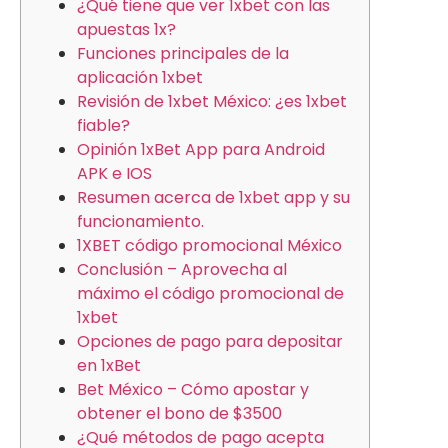
¿Qué tiene que ver 1xbet con las
apuestas 1x?
Funciones principales de la
aplicación 1xbet
Revisión de 1xbet México: ¿es 1xbet
fiable?
Opinión 1xBet App para Android
APK e IOS
Resumen acerca de 1xbet app y su
funcionamiento.
1XBET código promocional México
Conclusión – Aprovecha al
máximo el código promocional de
1xbet
Opciones de pago para depositar
en 1xBet
Bet México – Cómo apostar y
obtener el bono de $3500
¿Qué métodos de pago acepta