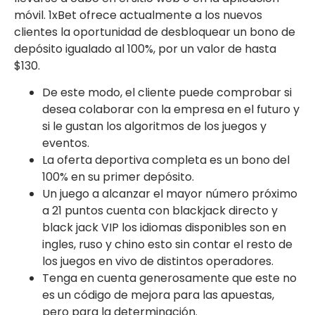
móvil. 1xBet ofrece actualmente a los nuevos
clientes la oportunidad de desbloquear un bono de
depósito igualado al 100%, por un valor de hasta
$130.
De este modo, el cliente puede comprobar si
desea colaborar con la empresa en el futuro y
si le gustan los algoritmos de los juegos y
eventos.
La oferta deportiva completa es un bono del
100% en su primer depósito.
Un juego a alcanzar el mayor número próximo
a 21 puntos cuenta con blackjack directo y
black jack VIP los idiomas disponibles son en
ingles, ruso y chino esto sin contar el resto de
los juegos en vivo de distintos operadores.
Tenga en cuenta generosamente que este no
es un código de mejora para las apuestas,
pero para la determinación.