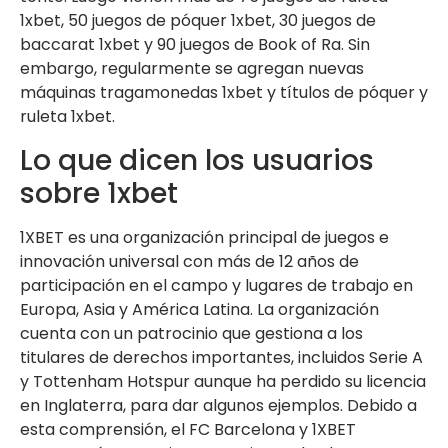
1xbet, 50 juegos de póquer 1xbet, 30 juegos de
baccarat 1xbet y 90 juegos de Book of Ra. Sin
embargo, regularmente se agregan nuevas
máquinas tragamonedas 1xbet y títulos de póquer y
ruleta 1xbet.
Lo que dicen los usuarios
sobre 1xbet
1XBET es una organización principal de juegos e
innovación universal con más de 12 años de
participación en el campo y lugares de trabajo en
Europa, Asia y América Latina. La organización
cuenta con un patrocinio que gestiona a los
titulares de derechos importantes, incluidos Serie A
y Tottenham Hotspur aunque ha perdido su licencia
en Inglaterra, para dar algunos ejemplos. Debido a
esta comprensión, el FC Barcelona y 1XBET