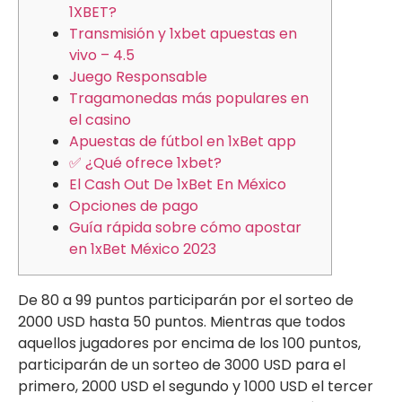
1XBET?
Transmisión y 1xbet apuestas en
vivo – 4.5
Juego Responsable
Tragamonedas más populares en
el casino
Apuestas de fútbol en 1xBet app
✅ ¿Qué ofrece 1xbet?
El Cash Out De 1xBet En México
Opciones de pago
Guía rápida sobre cómo apostar
en 1xBet México 2023
De 80 a 99 puntos participarán por el sorteo de
2000 USD hasta 50 puntos. Mientras que todos
aquellos jugadores por encima de los 100 puntos,
participarán de un sorteo de 3000 USD para el
primero, 2000 USD el segundo y 1000 USD el tercer