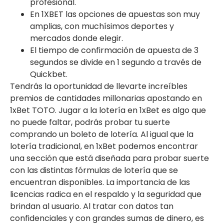
profesional.
En 1XBET las opciones de apuestas son muy
amplias, con muchísimos deportes y
mercados donde elegir.
El tiempo de confirmación de apuesta de 3
segundos se divide en 1 segundo a través de
Quickbet.
Tendrás la oportunidad de llevarte increíbles
premios de cantidades millonarias apostando en
1xBet TOTO. Jugar a la lotería en 1xBet es algo que
no puede faltar, podrás probar tu suerte
comprando un boleto de lotería. Al igual que la
lotería tradicional, en 1xBet podemos encontrar
una sección que está diseñada para probar suerte
con las distintas fórmulas de lotería que se
encuentran disponibles. La importancia de las
licencias radica en el respaldo y la seguridad que
brindan al usuario. Al tratar con datos tan
confidenciales y con grandes sumas de dinero, es