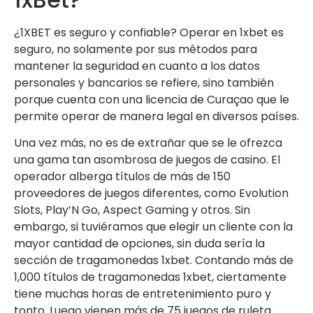
¿1XBET es seguro y confiable? Operar en 1xbet es
seguro, no solamente por sus métodos para
mantener la seguridad en cuanto a los datos
personales y bancarios se refiere, sino también
porque cuenta con una licencia de Curaçao que le
permite operar de manera legal en diversos países.
Una vez más, no es de extrañar que se le ofrezca
una gama tan asombrosa de juegos de casino. El
operador alberga títulos de más de 150
proveedores de juegos diferentes, como Evolution
Slots, Play’N Go, Aspect Gaming y otros. Sin
embargo, si tuviéramos que elegir un cliente con la
mayor cantidad de opciones, sin duda sería la
sección de tragamonedas 1xbet. Contando más de
1,000 títulos de tragamonedas 1xbet, ciertamente
tiene muchas horas de entretenimiento puro y
tonto. Luego vienen más de 75 juegos de ruleta