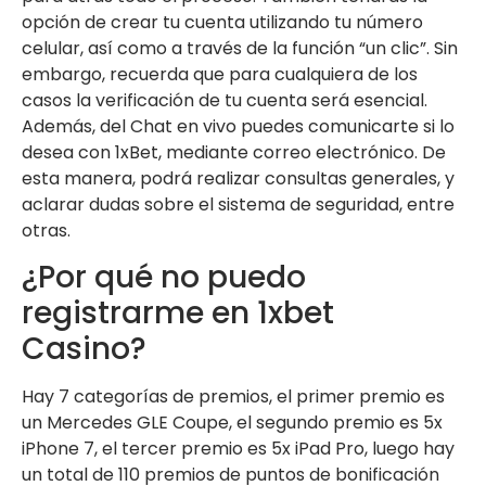
opción de crear tu cuenta utilizando tu número
celular, así como a través de la función “un clic”. Sin
embargo, recuerda que para cualquiera de los
casos la verificación de tu cuenta será esencial.
Además, del Chat en vivo puedes comunicarte si lo
desea con 1xBet, mediante correo electrónico. De
esta manera, podrá realizar consultas generales, y
aclarar dudas sobre el sistema de seguridad, entre
otras.
¿Por qué no puedo
registrarme en 1xbet
Casino?
Hay 7 categorías de premios, el primer premio es
un Mercedes GLE Coupe, el segundo premio es 5x
iPhone 7, el tercer premio es 5x iPad Pro, luego hay
un total de 110 premios de puntos de bonificación