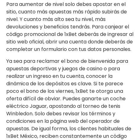
Para aumentar de nivel solo debes apostar en el
sitio, cuanto más apuestas más rápido subirás de
nivel. Y cuanto más alto sea tu nivel, más
devoluciones y beneficios tendrás. Para canjear el
código promocional de 1xBet deberás de ingresar al
sitio web oficial, abrir una cuenta donde deberás de
completar un formulario con tus datos personales.
Ya sea para reclamar el bono de bienvenida para
apuestas deportivas y juegos de casino o para
realizar un ingreso en tu cuenta, conocer la
dinámica de los depósitos es clave. Si te parece
poco el bono de los viernes, 1xBet te otorga una
oferta difícil de obviar. Puedes ganarte un coche
eléctrico Jaguar, apostando al torneo de tenis
Winbledon. Solo debes revisar los términos y
condiciones en la página web del operador de
apuestas. De igual forma, los clientes habituales de
1xBet México, reciben constantemente un código