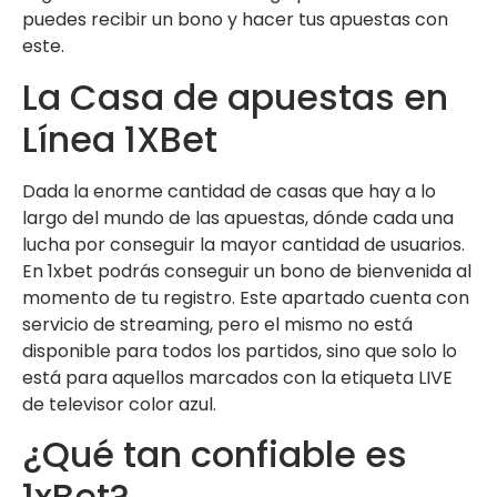
puedes recibir un bono y hacer tus apuestas con
este.
La Casa de apuestas en
Línea 1XBet
Dada la enorme cantidad de casas que hay a lo
largo del mundo de las apuestas, dónde cada una
lucha por conseguir la mayor cantidad de usuarios.
En 1xbet podrás conseguir un bono de bienvenida al
momento de tu registro. Este apartado cuenta con
servicio de streaming, pero el mismo no está
disponible para todos los partidos, sino que solo lo
está para aquellos marcados con la etiqueta LIVE
de televisor color azul.
¿Qué tan confiable es
1xBet?