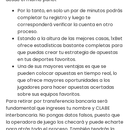
Por lo tanto, en solo un par de minutos podrás
completar tu registro y luego te
corresponderá verificar la cuenta en otro
proceso.
Estando a la altura de las mejores casas, 1xBet
ofrece estadísticas bastante completas para
que puedas crear tu estrategia de apuestas
en tus deportes favoritos.
Una de sus mayores ventajas es que se
pueden colocar apuestas en tiempo real, lo
que ofrece mayores oportunidades a los
jugadores para hacer apuestas acertadas
sobre sus equipos favoritos.
Para retirar por transferencia bancaria será
fundamental que ingreses tu nombre y CLABE
interbancaria. No pongas datos falsos, puesto que
la operadora de juego los checará y puede echarte
para atrás todo el proceso. También tendrás la