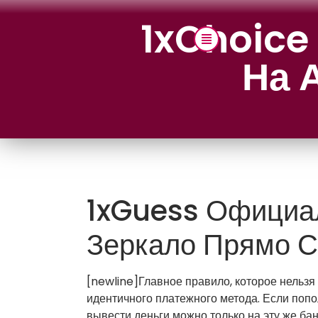
1xChoice
На 
1xGuess Официал
Зеркало Прямо С
[newline]Главное правило, которое нельз
идентичного платежного метода. Если попо
вывести деньги можно только на эту же бан