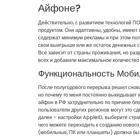
Айфоне?
Действительно, с развитием технологий ПО
продуктом. Они адаптивны, удобны, имеют
содержат минимум рекламы и при этом пол
свои выигрыши или же остаток денежных с
Все зависит от страны проживания, но раз
всех и добавили максимальное количество
Функциональность Моби
После полугодового перерыва решил снова 
но почему то меня постоянно выкидывает и
айфон в РФ затруднительно по причине бл
пользователи других регионов могут это сде
далее – настройки AppleID, выберите стра
чего можете переходить к созданию нового 
(мобильные, ПК или планшеты) должна быть