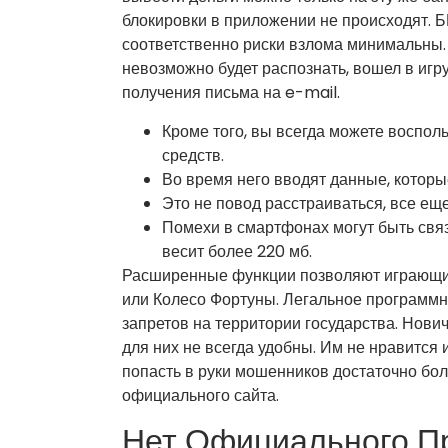
блокировки в приложении не происходят. 
соответственно риски взлома минимальны. 
невозможно будет распознать, вошел в игр
получения письма на e-mail.
Кроме того, вы всегда можете воспо
средств.
Во время него вводят данные, которы
Это не повод расстраиваться, все ещ
Помехи в смартфонах могут быть связ
весит более 220 мб.
Расширенные функции позволяют играющи
или Колесо Фортуны. Легальное программн
запретов на территории государства. Нови
для них не всегда удобны. Им не нравится 
попасть в руки мошенников достаточно бо
официального сайта.
Нет Официального П