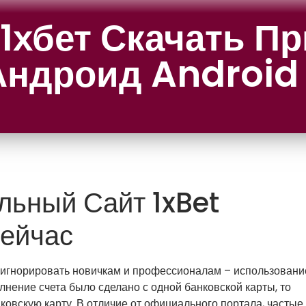
 1хбет Скачать П
Андроид Android
ьный Сайт 1xBet
ейчас
я игнорировать новичкам и профессионалам – использовани
лнение счета было сделано с одной банковской карты, то
ковскую карту. В отличие от официального портала, частые