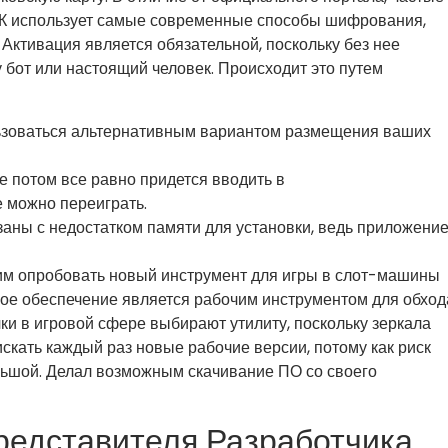
БК использует самые современные способы шифрования,
Активация является обязательной, поскольку без нее
у бот или настоящий человек. Происходит это путем
льзоваться альтернативным вариантом размещения ваших
е потом все равно придется вводить в
е можно переиграть.
аны с недостатком памяти для установки, ведь приложени
м опробовать новый инструмент для игры в слот-машины
ое обеспечение является рабочим инструментом для обход
чки в игровой сфере выбирают утилиту, поскольку зеркала
искать каждый раз новые рабочие версии, потому как риск
льшой. Делал возможным скачивание ПО со своего
редставителя Разработчика