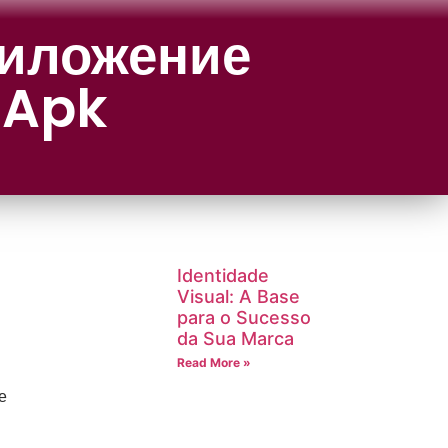
риложение
 Apk
Identidade
Visual: A Base
para o Sucesso
da Sua Marca
Read More »
е