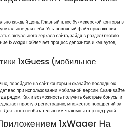
ально каждый день. Главный плюс букмекерской конторы в
о уникальное для себя. Установочный файл приложения
ть с актуального зеркала сайта, зайдя в раздел/mobile
ие 1xWager облегчает процесс депозитов и кэшаутов,
тики 1xGuess (мобильное
чно, перейдите на сайт конторы и скачайте последнюю
дет вас при использовании мобильной версии. Скачивайте
гда рядом. Как и возможность получить быстрые бонусы и
редлагает простую регистрацию, множество поощрений за
 Для этого необязательно иметь компьютер под рукой.
 Приложением 1xWager На