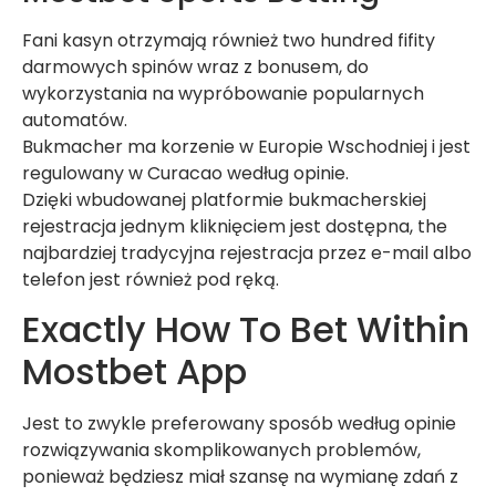
Fani kasyn otrzymają również two hundred fifity
darmowych spinów wraz z bonusem, do
wykorzystania na wypróbowanie popularnych
automatów.
Bukmacher ma korzenie w Europie Wschodniej i jest
regulowany w Curacao według opinie.
Dzięki wbudowanej platformie bukmacherskiej
rejestracja jednym kliknięciem jest dostępna, the
najbardziej tradycyjna rejestracja przez e-mail albo
telefon jest również pod ręką.
Exactly How To Bet Within
Mostbet App
Jest to zwykle preferowany sposób według opinie
rozwiązywania skomplikowanych problemów,
ponieważ będziesz miał szansę na wymianę zdań z