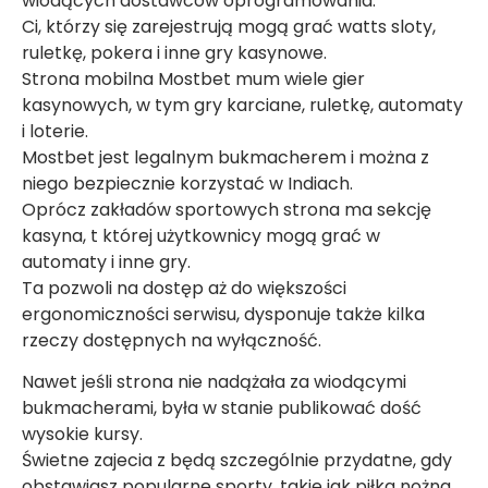
wiodących dostawców oprogramowania.
Ci, którzy się zarejestrują mogą grać watts sloty,
ruletkę, pokera i inne gry kasynowe.
Strona mobilna Mostbet mum wiele gier
kasynowych, w tym gry karciane, ruletkę, automaty
i loterie.
Mostbet jest legalnym bukmacherem i można z
niego bezpiecznie korzystać w Indiach.
Oprócz zakładów sportowych strona ma sekcję
kasyna, t której użytkownicy mogą grać w
automaty i inne gry.
Ta pozwoli na dostęp aż do większości
ergonomiczności serwisu, dysponuje także kilka
rzeczy dostępnych na wyłączność.
Nawet jeśli strona nie nadążała za wiodącymi
bukmacherami, była w stanie publikować dość
wysokie kursy.
Świetne zajecia z będą szczególnie przydatne, gdy
obstawiasz popularne sporty, takie jak piłka nożna,