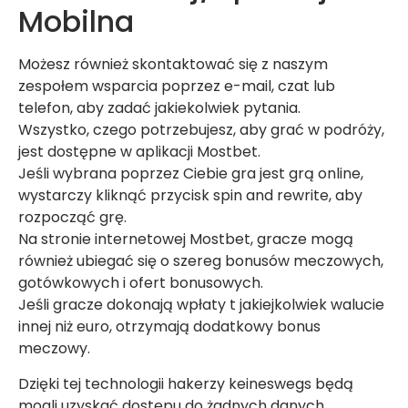
Mobilna
Możesz również skontaktować się z naszym
zespołem wsparcia poprzez e-mail, czat lub
telefon, aby zadać jakiekolwiek pytania.
Wszystko, czego potrzebujesz, aby grać w podróży,
jest dostępne w aplikacji Mostbet.
Jeśli wybrana poprzez Ciebie gra jest grą online,
wystarczy kliknąć przycisk spin and rewrite, aby
rozpocząć grę.
Na stronie internetowej Mostbet, gracze mogą
również ubiegać się o szereg bonusów meczowych,
gotówkowych i ofert bonusowych.
Jeśli gracze dokonają wpłaty t jakiejkolwiek walucie
innej niż euro, otrzymają dodatkowy bonus
meczowy.
Dzięki tej technologii hakerzy keineswegs będą
mogli uzyskać dostępu do żadnych danych