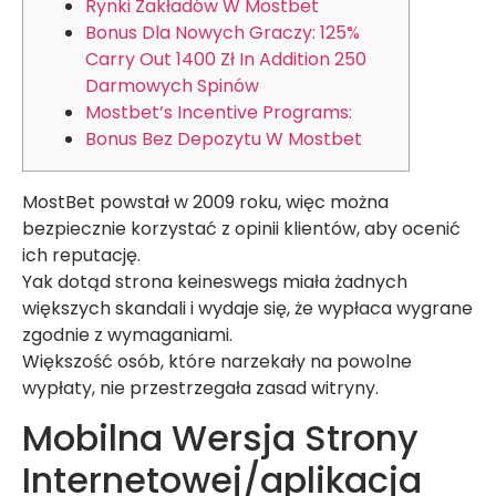
Rynki Zakładów W Mostbet
Bonus Dla Nowych Graczy: 125%
Carry Out 1400 Zł In Addition 250
Darmowych Spinów
Mostbet’s Incentive Programs:
Bonus Bez Depozytu W Mostbet
MostBet powstał w 2009 roku, więc można
bezpiecznie korzystać z opinii klientów, aby ocenić
ich reputację.
Yak dotąd strona keineswegs miała żadnych
większych skandali i wydaje się, że wypłaca wygrane
zgodnie z wymaganiami.
Większość osób, które narzekały na powolne
wypłaty, nie przestrzegała zasad witryny.
Mobilna Wersja Strony
Internetowej/aplikacja