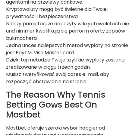
agentami na przelewy bankowe.
Kryptowaluty mogą być świetne dla Twojej
prywatności i bezpieczeństwa.
Należy pamiętać, że depozyty w kryptowalutach nie
und nimmer kwalifikują się perform oferty zapisów
bukmachera.
Jedną unces najlepszych metod wypłaty na stronie
jest PayTM, Visa Master card.
Dzięki tej metodzie Twoje szybkie wypłaty zostaną
zrealizowane w ciągu trzech godzin.
Musisz zweryfikować swój adres e-mail, aby
rozpocząć obstawianie na stronie.
The Reason Why Tennis
Betting Gows Best On
Mostbet
Mostbet oferuje szeroki wybór habgier od