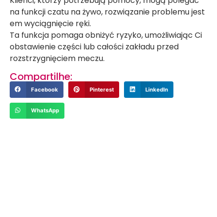
Klienci, którzy potrzebują pomocy, mogą polegać
na funkcji czatu na żywo, rozwiązanie problemu jest
em wyciągnięcie ręki.
Ta funkcja pomaga obniżyć ryzyko, umożliwiając Ci
obstawienie części lub całości zakładu przed
rozstrzygnięciem meczu.
Compartilhe:
Facebook
Pinterest
LinkedIn
WhatsApp