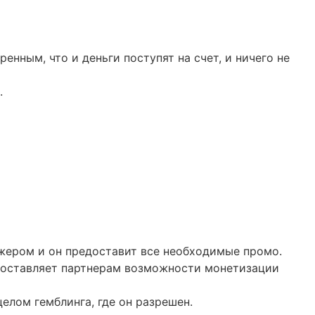
енным, что и деньги поступят на счет, и ничего не
.
жером и он предоставит все необходимые промо.
редоставляет партнерам возможности монетизации
елом гемблинга, где он разрешен.