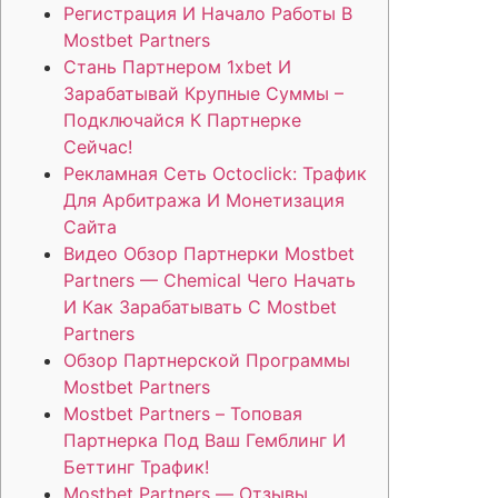
Регистрация И Начало Работы В
Mostbet Partners
Стань Партнером 1xbet И
Зарабатывай Крупные Суммы –
Подключайся К Партнерке
Сейчас!
Рекламная Сеть Octoclick: Трафик
Для Арбитража И Монетизация
Сайта
Видео Обзор Партнерки Mostbet
Partners — Chemical Чего Начать
И Как Зарабатывать С Mostbet
Partners
Обзор Партнерской Программы
Mostbet Partners
Mostbet Partners – Топовая
Партнерка Под Ваш Гемблинг И
Беттинг Трафик!
Mostbet Partners — Отзывы,