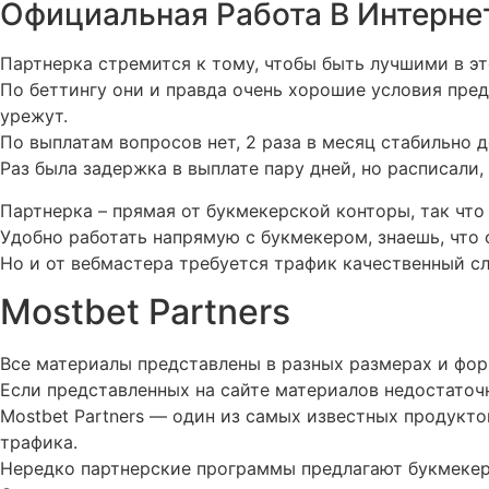
Официальная Работа В Интернет
Партнерка стремится к тому, чтобы быть лучшими в это
По беттингу они и правда очень хорошие условия предл
урежут.
По выплатам вопросов нет, 2 раза в месяц стабильно де
Раз была задержка в выплате пару дней, но расписали, 
Партнерка – прямая от букмекерской конторы, так чт
Удобно работать напрямую с букмекером, знаешь, что о
Но и от вебмастера требуется трафик качественный сл
Mostbet Partners
Все материалы представлены в разных размерах и фор
Если представленных на сайте материалов недостаточ
Mostbet Partners — один из самых известных продукт
трафика.
Нередко партнерские программы предлагают букмекерс