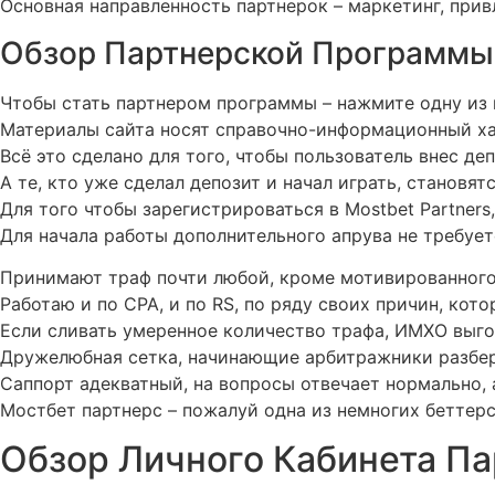
Основная направленность партнерок – маркетинг, прив
Обзор Партнерской Программы
Чтобы стать партнером программы – нажмите одну из к
Материалы сайта носят справочно-информационный хар
Всё это сделано для того, чтобы пользователь внес деп
А те, кто уже сделал депозит и начал играть, становя
Для того чтобы зарегистрироваться в Mostbet Partner
Для начала работы дополнительного апрува не требует
Принимают траф почти любой, кроме мотивированного
Работаю и по CPA, и по RS, по ряду своих причин, кото
Если сливать умеренное количество трафа, ИМХО выго
Дружелюбная сетка, начинающие арбитражники разбер
Саппорт адекватный, на вопросы отвечает нормально, 
Мостбет партнерс – пожалуй одна из немногих беттерс
Обзор Личного Кабинета П