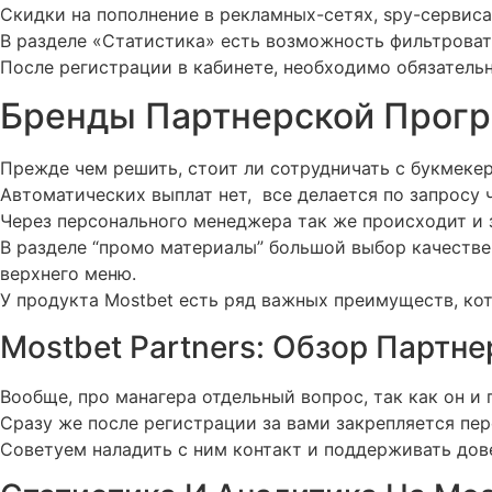
Скидки на пополнение в рекламных-сетях, spy-сервиса
В разделе «Статистика» есть возможность фильтровать
После регистрации в кабинете, необходимо обязатель
Бренды Партнерской Прогр
Прежде чем решить, стоит ли сотрудничать с букмекер
Автоматических выплат нет, все делается по запросу 
Через персонального менеджера так же происходит и з
В разделе “промо материалы” большой выбор качестве
верхнего меню.
У продукта Mostbet есть ряд важных преимуществ, кот
Mostbet Partners: Обзор Парт
Вообще, про манагера отдельный вопрос, так как он и 
Сразу же после регистрации за вами закрепляется пе
Советуем наладить с ним контакт и поддерживать дове