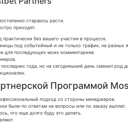
tbet Partners
постепенно стараюсь расти.
ыстро приходят.
 практически без вашего участия в процессе.
ницы под событийный и не только трафик, на разных я
ере для последующих моих комментариев.
ннеров.
 последних года, но на сегодняшний день сменил род д
нкционален.
ртнерской Программой Mos
 профессиональный подход со стороны менеджеров.
ки были по ответам на вопросы или по заказу выплат.
сь, что еще долго буду это делать.
вляют.