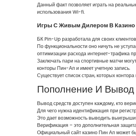
Данный факт позволяет играть на реальные
использования Wi-fi.
Игры С Живым Дилером В Казино 
БК Pin-Up разработала для своих клиенто
По функциональности оно ничуть не уступа
оптимизации расхода интернет-трафика пр
Заключать пари на спортивные матчи могу
конторы Пин-Ап и имеет учетную запись.
Существует список стран, которых контора 
Пополнение И Вывод 
Вывод средств доступен каждому, кто вери
Для чего нужна идентификация при регист
Это дает возможность выводить выигрыши о
Верификация – это дополнительная защита
Официальный сайт казино Пин Ап может б