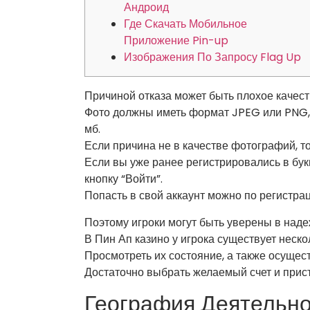
Андроид
Где Скачать Мобильное
Приложение Pin-up
Изображения По Запросу Flag Up
Причиной отказа может быть плохое каче
Фото должны иметь формат JPEG или PNG
мб.
Если причина не в качестве фотографий, т
Если вы уже ранее регистрировались в бу
кнопку “Войти”.
Попасть в свой аккаунт можно по регистр
Поэтому игроки могут быть уверены в наде
В Пин Ап казино у игрока существует неско
Просмотреть их состояние, а также осущес
Достаточно выбрать желаемый счет и прис
География Деятельно