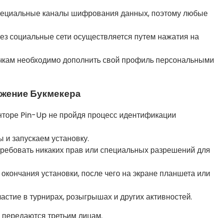
пециальные каналы шифрования данных, поэтому любые
рез социальные сети осуществляется путем нажатия на
ичкам необходимо дополнить свой профиль персональными
ожение Букмекера
онторе Pin-Up не пройдя процесс идентификации
 и запускаем установку.
 требовать никаких прав или специальных разрешений для
окончания установки, после чего на экране планшета или
стие в турнирах, розыгрышах и других активностей.
 передаются третьим лицам.