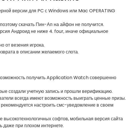
ерной версии для PC с Windows или Mac OPERATING
поэтому скачать Пин-Ап на айфон не получится.
рсия Андроид не ниже 4. four, иначе официальное
о от везения игрока.
озврата в описании желаемого слота.
возможность получить Application Watch совершенно
торые создали учетную запись и прошли верификацию.
ватели всегда имеют возможность выиграть ценные призы.
 рекомендуется настроить смс-уведомление в своем
е высокотехнологичных софтов, мобильная версия сайта
ь даже при плохом интернете.