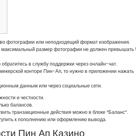
ство фотографии или неподходящий формат изображения.
, максимальный размер фотографии не должен превышать 
о обратитесь в службу поддержки через онлайн-чат.
кмекерской конторе Пин-Ап, то нужно в приложении нажать
ационным данным или через социальные сети.
жности и честности.
лько балансов.
твить транзакционные действия можно в блоке “Баланс”.
тупить к пополнению или оформлению вывода.
сти Пин Ап Казино