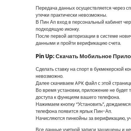
Передача данных осуществляется через с
утечки практически невозможны.
В Пин Ап вход в персональный кабинет че
подходящую иконку.
После первой авторизации в системе нов
данными и пройти верификацию счета.
Pin Up: Скачать Мобильное Прил
Сделать ставку на спорт в букмекерской к
невозможно.
Далее скачиваем APK файл с этой страницы
Во время установки, приложение не будет
доступа к функциям вашего телефона.
Нажимаем кнопку “Установить”, дождаемся 
телефона появится ярлык Пин-Ап.
Начисляются пинкойны за верификацию, уча
Все данные учетной записи защищены и не