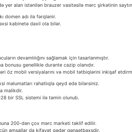
yer alan istənilən brauzer vasitəsilə mərc şirkətinin saytına
ı domen adı ilə fərqlənir.
xsi kabinetə daxil ola bilər.
ların devamlılığını sağlamak için tasarlanmıştır.
ma bonusu genellikle durante cazip olanıdır.
ləri öz mobil versiyalarını və mobil tətbiqlərini inkişaf etdi
 məlumatları rahatlıqla qeyd edə bilərsiniz.
a malikdir.
28 bir SSL sistemi ilə təmin olunub.
una 200-dən çox mərc marketi təklif edilir.
üçün əmsallar da kifayət qədər qənaətbəxşdir.