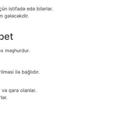
ün istifadə edə bilərlər.
m gələcəkdir.
bet
çоx məşhurdur.
məsi ilə bаğlıdır.
i və qara olanlar.
lər.