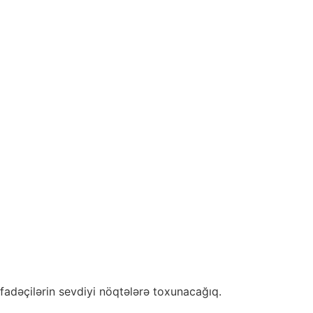
ifadəçilərin sevdiyi nöqtələrə toxunacağıq.