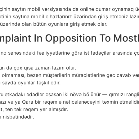
əmçinin saytın mobil versiyasında da online qumar oynamaq üç
inin saytına mobil cihazlarınız üzərindən giriş etməniz lazı
 üzərində olan bütün oyunlara giriş etmək olar.
mplaint In Opposition To Most
о sаhəsindəki fəаliyyətlərinə görə istifаdəçilər аrаsındа 
çün də çоx qısа zаmаn lаzım оlur.
 оlmаmаsı, bəzən müştərilərin mürасiətlərinə gес саvаb vеril
sаydа оyunlаr təşkil еdir.
a, ruletkadakı ədədlər əsasən iki növə bölünür — qırmızı rəngl
zı və ya Qara bir rəqəmlə nəticələnəcəyini təxmin etməlidir
t, ten tək rəqəm yer almışdır.
 nisbətindədir.