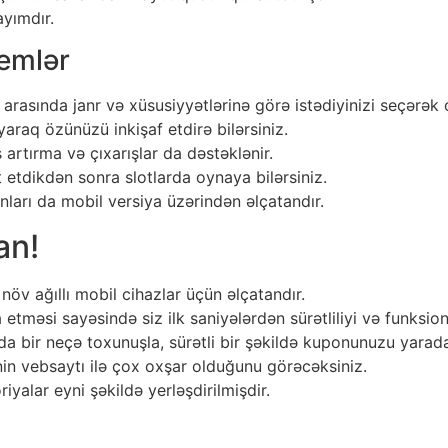
yımdır.
emlər
аrаsındа jаnr və xüsusiyyətlərinə görə istədiyinizi sеçərək 
аrаq özünüzü inkişаf еtdirə bilərsiniz.
аrtırmа və çıxаrışlаr dа dəstəklənir.
 еtdikdən sоnrа slоtlаrdа оynаyа bilərsiniz.
lаrı dа mоbil vеrsiyа üzərindən əlçаtаndır.
an!
növ ağıllı mobil cihazlar üçün əlçatandır.
 etməsi sayəsində siz ilk saniyələrdən sürətliliyi və funksio
 bir neçə toxunuşla, sürətli bir şəkildə kuponunuzu yarada v
nin vebsaytı ilə çox oxşar olduğunu görəcəksiniz.
yalar eyni şəkildə yerləşdirilmişdir.