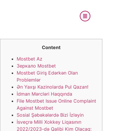
Content
Mostbet Az
Зеркало Mostbet
Mostbet Giriş Edərkən Olan
Problemlər
Ən Yaxşı Kazinolarda Pul Qazan!
İdman Mərcləri Haqqında
File Mostbet Issue Online Complaint
Against Mostbet
Sosial Şəbəkələrdə Bizi İzləyin
İsveçrə Milli Xokkey Liqasının
2022/2023-də Qalibi Kim Olacaq: