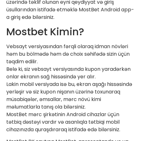
üzərində təklif olunan eyni qeydiyyat və giriş
üsullarından istifadə etməklə MostBet Android app-
a giriş edə bilərsiniz.
Mostbet Kimin?
Vebsayt versiyasından fərqli olaraq idman növləri
həm bu bölmədə həm də choix səhifədə sizin üçün
təqdim edilir.
Belə ki, siz vebsayt versiyasında kupon yaradərkən
onlar ekranın sağ hissəsində yer alır.
Lakin mobil versiyada isə bu, ekran aşağı hissəsində
yerləşir və siz kupon nişanın üzərinə toxunaraq
müsabiqələr, əmsallar, mərc növü kimi
məlumatlarla tanış ola bilərsiniz.
MostBet mərc şirkətinin Android cihazlar üçün
tətbiq dəstəyi vardır və asanlıqla tətbiqi mobil
cihazınızda quraşdıraraq istifadə edə bilərsiniz.