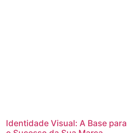
Identidade Visual: A Base para
o Sucesso da Sua Marca