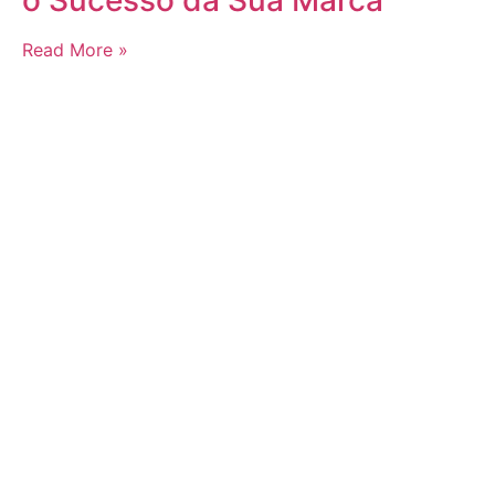
Read More »