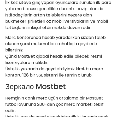
İlk kez siteye giriş yapan oyunculara sunulan ilk para
yatırma bonusu genellikle durante cazip olanıdır.
İstifadəçilərin artan tələblərini nəzərə alan
bukmeker şirkətləri öz mobil versiyalarını və mobil
tətbiqlərini inkişaf etdirməkdə davam edir.
Mərc kontorunda hesab yaradarkən sizdən tələb
olunan şəxsi məlumatları rahatlıqla qeyd edə
bilərsiniz.
Çünki MostBet qlobal hesab edilə biləcək rəsmi
lisenziyalara malikdir.
Üstəlik, yuxarıda da qeyd etdiyimiz kimi, bu mərc
kontoru 128 bir SSL sistemi ilə təmin olunub.
Зеркало Mostbet
Həmçinin canlı mərc üçün ortalama bir MostBet
futbol oyununa 200-dən çox mərc marketi təklif
edilir.
Üstəlik, onu da qeyd etmək istərdik ki, burada canlı