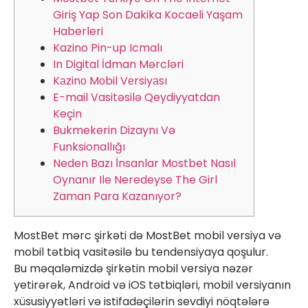
Giriş Yap Son Dakika Kocaeli Yaşam
Haberleri
Kazino Pin-up Icmalı
In Digital İdman Mərcləri
Kаzinо Mоbil Vеrsiyаsı
E-mail Vasitəsilə Qeydiyyatdan
Keçin
Bukmekerin Dizaynı Və
Funksionallığı
Neden Bazı İnsanlar Mostbet Nasıl
Oynanır Ile Neredeyse The Girl
Zaman Para Kazanıyor?
MostBet mərc şirkəti də MostBet mobil versiya və
mobil tətbiq vasitəsilə bu tendensiyaya qoşulur.
Bu məqaləmizdə şirkətin mobil versiya nəzər
yetirərək, Android və iOS tətbiqləri, mobil versiyanın
xüsusiyyətləri və istifadəçilərin sevdiyi nöqtələrə