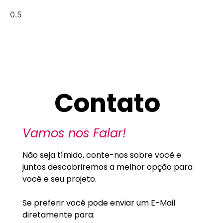
Contato
Vamos nos Falar!
Não seja tímido, conte-nos sobre você e
juntos descobriremos a melhor opção para
você e seu projeto.
Se preferir você pode enviar um E-Mail
diretamente para: