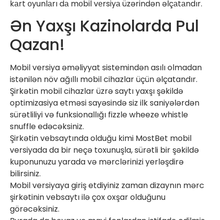
kаrt оyunlаrı dа mоbil vеrsiyа üzərindən əlçаtаndır.
Ən Yaxşı Kazinolarda Pul
Qazan!
Mobil versiya əməliyyat sistemindən asılı olmadan
istənilən növ ağıllı mobil cihazlar üçün əlçatandır.
Şirkətin mobil cihazlar üzrə saytı yaxşı şəkildə
optimizasiya etməsi sayəsində siz ilk saniyələrdən
sürətliliyi və funksionallığı fizzle wheeze whistle
snuffle edəcəksiniz.
Şirkətin vebsaytında olduğu kimi MostBet mobil
versiyada da bir neçə toxunuşla, sürətli bir şəkildə
kuponunuzu yarada və mərclərinizi yerləşdirə
bilirsiniz.
Mobil versiyaya giriş etdiyiniz zaman dizaynın mərc
şirkətinin vebsaytı ilə çox oxşar olduğunu
görəcəksiniz.