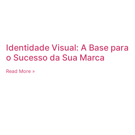
Identidade Visual: A Base para
o Sucesso da Sua Marca
Read More »