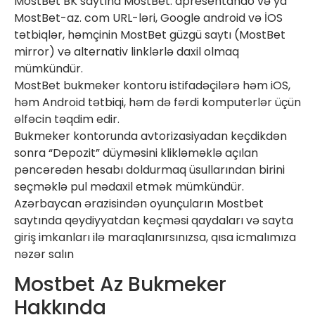
MostBet BK saytına MostBet. apresentando və ya
MostBet-az. com URL-ləri, Google android və İOS
tətbiqlər, həmçinin MostBet güzgü saytı (MostBet
mirror) və alternativ linklərlə daxil olmaq
mümkündür.
MostBet bukmeker kontoru istifadəçilərə həm iOS,
həm Android tətbiqi, həm də fərdi komputerlər üçün
əlfəcin təqdim edir.
Bukmeker kontorunda avtorizasiyadan keçdikdən
sonra “Depozit” düyməsini klikləməklə açılan
pəncərədən hesabı doldurmaq üsullarından birini
seçməklə pul mədaxil etmək mümkündür.
Azərbaycan ərazisindən oyunçuların Mostbet
saytında qeydiyyatdan keçməsi qaydaları və sayta
giriş imkanları ilə maraqlanırsınızsa, qısa icmalımıza
nəzər salın
Mostbet Az Bukmeker
Hakkında