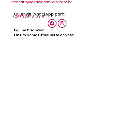
contato@criawebstudio.com.br
Ou envie WhatsApp para:
(24) 98848-3914
Equipe Cria Web:
Em um Home Office perto de você.