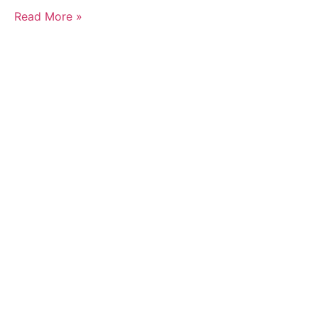
Read More »