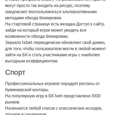
могут просто так входить на ресурс, поэтому
предлагают воспользоваться альтернативными
методами обхода блокировки.
На стартовой странице есть вкладка Доступ к сайту,
зайдя на который игрок может увидеть все
возможности обхода блокировки.
Зеркало 1xbet периодически обновляет свой домен,
для того, чтобы пользователи могли в любой момент
зайти на БК и стать участниками игры с наиболее
выгодным коэффициентом.
Спорт
Профессиональных игроков порадует роспись от
букмекерской конторы.
На популярную игру в БК 1win представлено 1000
рынков.
Начинается любой список с классических исходов,
тоталов и гандикапов.