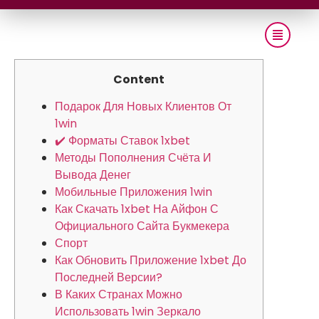
Content
Подарок Для Новых Клиентов От
1win
✔️ Форматы Ставок 1xbet
Методы Пополнения Счёта И
Вывода Денег
Мобильные Приложения 1win
Как Скачать 1xbet На Айфон С
Официального Сайта Букмекера
Спорт
Как Обновить Приложение 1xbet До
Последней Версии?
В Каких Странах Можно
Использовать 1win Зеркало