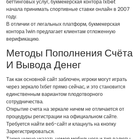
беттинговых услуг, букмекерская контора 1xbet
начала принимать спортивные ставки онлайн в 2007
году.
В отличии от легальных платформ, букмекерская
контора 1win предлагает клиентам отложенную
верификацию.
Методы Пополнения Счёта
И Вывода Денег
Так как основной сайт заблочен, игроки могут играть
через зеркало 1хбет прямо сейчас, и это становится
единственным вариантом плодотворного
сотрудничества.
Открытие счета на зеркале ничем не отличается от
процедуры регистрации на официальном сайте.
Требуется найти веб-сайт и клацнуть на кнопку
Зарегистрироваться.
Также нужно указать номер мобильного и тип валюты,