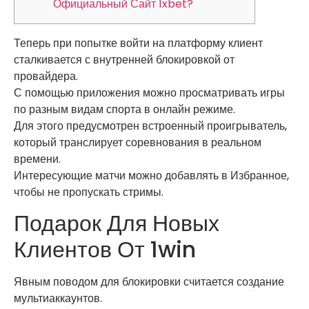
Официальный Сайт 1xbet?
Теперь при попытке войти на платформу клиент
сталкивается с внутренней блокировкой от
провайдера.
С помощью приложения можно просматривать игры
по разным видам спорта в онлайн режиме.
Для этого предусмотрен встроенный проигрыватель,
который транслирует соревнования в реальном
времени.
Интересующие матчи можно добавлять в Избранное,
чтобы не пропускать стримы.
Подарок Для Новых
Клиентов От 1win
Явным поводом для блокировки считается создание
мультиаккаунтов.