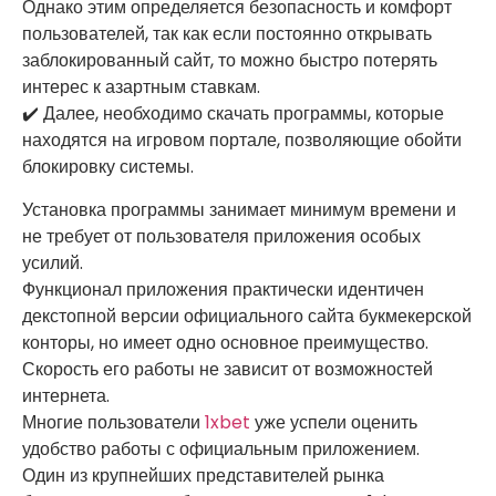
Однако этим определяется безопасность и комфорт
пользователей, так как если постоянно открывать
заблокированный сайт, то можно быстро потерять
интерес к азартным ставкам.
✔️ Далее, необходимо скачать программы, которые
находятся на игровом портале, позволяющие обойти
блокировку системы.
Установка программы занимает минимум времени и
не требует от пользователя приложения особых
усилий.
Функционал приложения практически идентичен
декстопной версии официального сайта букмекерской
конторы, но имеет одно основное преимущество.
Скорость его работы не зависит от возможностей
интернета.
Многие пользователи
1xbet
уже успели оценить
удобство работы с официальным приложением.
Один из крупнейших представителей рынка