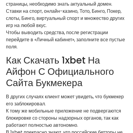
страницы, необходимо знать актуальный домен.
Ставки на спорт, онлайн-казино, Тото, Бинго, Покер,
слоты, Бинго, виртуальный спорт и множество других
игр на любой вкус.
Чтобы выводить средства, после регистрации
перейдите в «Личный кабинет», заполните все пустые
поля.
Как Скачать 1xbet На
Айфон С Официального
Сайта Букмекера
В других случаях клиент может увидеть, что букмекер
его заблокировал.
К тому же мобильные приложение не подвергаются
блокировке со стороны надзорных органов, так как
работают полностью автономно.
В 1xbet прекрасно знают, что российские бетторы не