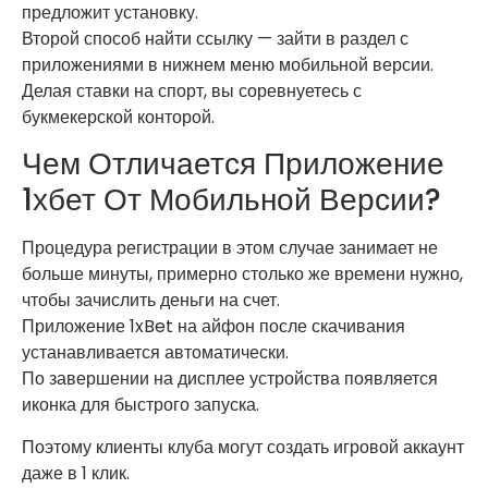
предложит установку.
Второй способ найти ссылку — зайти в раздел с
приложениями в нижнем меню мобильной версии.
Делая ставки на спорт, вы соревнуетесь с
букмекерской конторой.
Чем Отличается Приложение
1хбет От Мобильной Версии?
Процедура регистрации в этом случае занимает не
больше минуты, примерно столько же времени нужно,
чтобы зачислить деньги на счет.
Приложение 1xBet на айфон после скачивания
устанавливается автоматически.
По завершении на дисплее устройства появляется
иконка для быстрого запуска.
Поэтому клиенты клуба могут создать игровой аккаунт
даже в 1 клик.