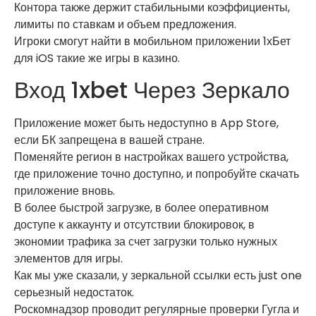
Контора также держит стабильными коэффициенты,
лимиты по ставкам и объем предложения.
Игроки смогут найти в мобильном приложении 1хБет
для iOS такие же игры в казино.
Вход 1xbet Через Зеркало
Приложение может быть недоступно в App Store,
если БК запрещена в вашей стране.
Поменяйте регион в настройках вашего устройства,
где приложение точно доступно, и попробуйте скачать
приложение вновь.
В более быстрой загрузке, в более оперативном
доступе к аккаунту и отсутствии блокировок, в
экономии трафика за счет загрузки только нужных
элементов для игры.
Как мы уже сказали, у зеркальной ссылки есть just one
серьезный недостаток.
Роскомнадзор проводит регулярные проверки Гугла и