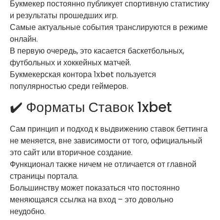
Букмекер постоянно публикует спортивную статистику
и результаты прошедших игр.
Самые актуальные события транслируются в режиме
онлайн.
В первую очередь, это касается баскетбольных,
футбольных и хоккейных матчей.
Букмекерская контора 1xbet пользуется
популярностью среди геймеров.
✔️ Форматы Ставок 1xbet
Сам принцип и подход к выдвижению ставок беттинга
не меняется, вне зависимости от того, официальный
это сайт или вторичное создание.
Функционал также ничем не отличается от главной
страницы портала.
Большинству может показаться что постоянно
меняющаяся ссылка на вход – это довольно
неудобно.