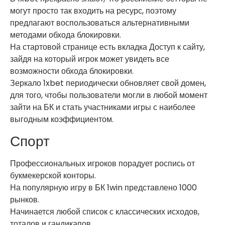
могут просто так входить на ресурс, поэтому
предлагают воспользоваться альтернативными
методами обхода блокировки.
На стартовой странице есть вкладка Доступ к сайту,
зайдя на который игрок может увидеть все
возможности обхода блокировки.
Зеркало 1xbet периодически обновляет свой домен,
для того, чтобы пользователи могли в любой момент
зайти на БК и стать участниками игры с наиболее
выгодным коэффициентом.
Спорт
Профессиональных игроков порадует роспись от
букмекерской конторы.
На популярную игру в БК 1win представлено 1000
рынков.
Начинается любой список с классических исходов,
тоталов и гандикапов.