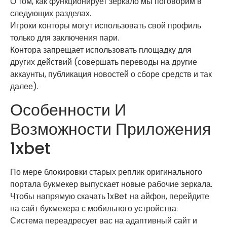
О том, как функционирует зеркало мы поговорим в
следующих разделах.
Игроки конторы могут использовать свой профиль
только для заключения пари.
Контора запрещает использовать площадку для
других действий (совершать переводы на другие
аккаунты, публикация новостей о сборе средств и так
далее).
Особенности И
Возможности Приложения
1xbet
По мере блокировки старых реплик оригинального
портала букмекер выпускает новые рабочие зеркала.
Чтобы напрямую скачать 1xBet на айфон, перейдите
на сайт букмекера с мобильного устройства.
Система переадресует вас на адаптивный сайт и