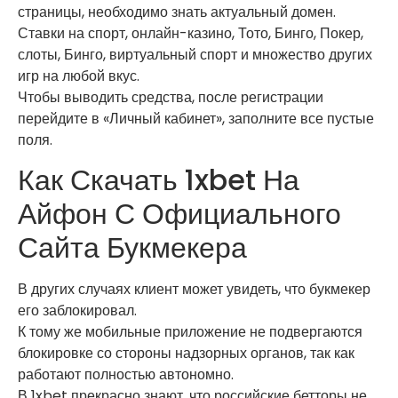
страницы, необходимо знать актуальный домен.
Ставки на спорт, онлайн-казино, Тото, Бинго, Покер,
слоты, Бинго, виртуальный спорт и множество других
игр на любой вкус.
Чтобы выводить средства, после регистрации
перейдите в «Личный кабинет», заполните все пустые
поля.
Как Скачать 1xbet На
Айфон С Официального
Сайта Букмекера
В других случаях клиент может увидеть, что букмекер
его заблокировал.
К тому же мобильные приложение не подвергаются
блокировке со стороны надзорных органов, так как
работают полностью автономно.
В 1xbet прекрасно знают, что российские бетторы не