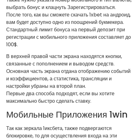
выбрать бонус и клацнуть Зарегистрироваться.
После того, как вы сможете скачать 1xbet на андроид,
вам будет доступно одно из поощрений букмекера.
Стандартный лимит бонуса на первый депозит при
регистрации с мобильного приложения составляет до
100$.
В верхней правой части экрана находятся кнопки,
связанные с пополнением и выводом средств.
Основная часть экрана отдана отображению событий
и коэффициентов, а статистика, трансляции и
настройки убраны на второй план.
Первые два способа подходят, если вы хотите
максимально быстро сделать ставку.
Мобильные Приложения 1win
Так как зеркала 1иксбета, также подвергаются
блокировке, то для осуществления входа на эти