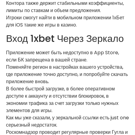
Контора также держит стабильными коэффициенты,
лимиты по ставкам и объем предложения.
Игроки смогут найти в мобильном приложении 1хБет
для iOS такие же игры в казино.
Вход 1xbet Через Зеркало
Приложение может быть недоступно в App Store,
если БК запрещена в вашей стране.
Поменяйте регион в настройках вашего устройства,
где приложение точно доступно, и попробуйте скачать
приложение вновь.
В более быстрой загрузке, в более оперативном
доступе к аккаунту и отсутствии блокировок, в
экономии трафика за счет загрузки только нужных
элементов для игры.
Как мы уже сказали, у зеркальной ссылки есть just one
серьезный недостаток.
Роскомнадзор проводит регулярные проверки Гугла и