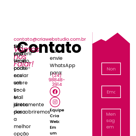
contato@criawebstudio.com.br
Contato
Não
Se
Vamos
Ou
seja
preferir
nos
envie
tímido,
você
Falar!
WhatsApp
conte-
pode
para:
(24)
nos
enviar
98848-
sobre
um
3914
você
E-
e
Mail
juntos
diretamente
Equipe
descobriremos
para:
Cria
a
Web:
melhor
Em
um
opção