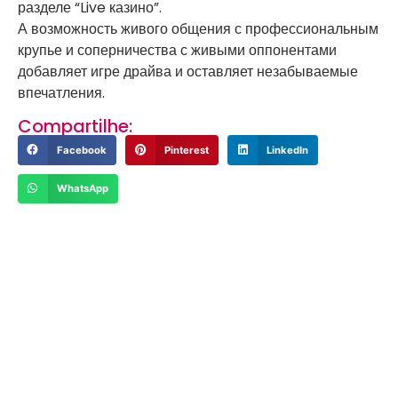
разделе “Live казино”.
А возможность живого общения с профессиональным
крупье и соперничества с живыми оппонентами
добавляет игре драйва и оставляет незабываемые
впечатления.
Compartilhe:
Facebook
Pinterest
LinkedIn
WhatsApp