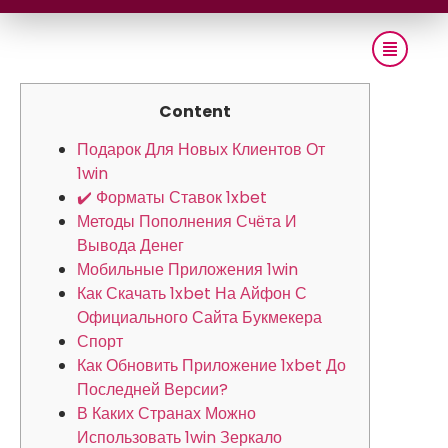
Content
Подарок Для Новых Клиентов От
1win
✔️ Форматы Ставок 1xbet
Методы Пополнения Счёта И
Вывода Денег
Мобильные Приложения 1win
Как Скачать 1xbet На Айфон С
Официального Сайта Букмекера
Спорт
Как Обновить Приложение 1xbet До
Последней Версии?
В Каких Странах Можно
Использовать 1win Зеркало