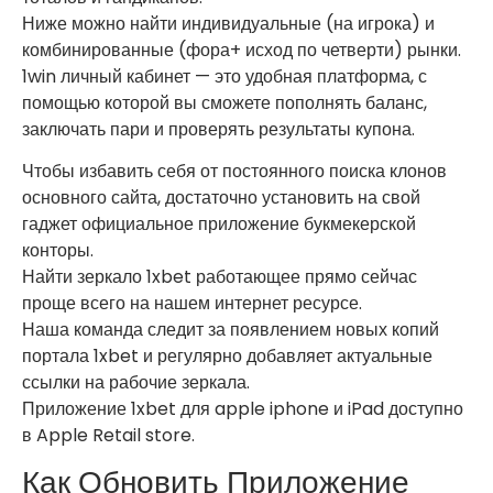
Ниже можно найти индивидуальные (на игрока) и
комбинированные (фора+ исход по четверти) рынки.
1win личный кабинет — это удобная платформа, с
помощью которой вы сможете пополнять баланс,
заключать пари и проверять результаты купона.
Чтобы избавить себя от постоянного поиска клонов
основного сайта, достаточно установить на свой
гаджет официальное приложение букмекерской
конторы.
Найти зеркало 1xbet работающее прямо сейчас
проще всего на нашем интернет ресурсе.
Наша команда следит за появлением новых копий
портала 1xbet и регулярно добавляет актуальные
ссылки на рабочие зеркала.
Приложение 1xbet для apple iphone и iPad доступно
в Apple Retail store.
Как Обновить Приложение