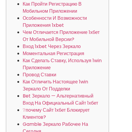
Как Пройти Регистрацию В
Мобильном Приложении
Особенности И Возможности
Приложения 1xbet
Чем Отличается Приложение 1хбет
От Мобильной Версии?
Вход 1xbet Через Зеркало
Моментальная Регистрация
Как Сделать Ставку, Используя 1win
Приложение
Провод Ставки
Как Отличить Настоящее 1win
Зеркало От Подделки
Bet Зеркало — Альтернативный
Вход На Официальный Сайт 1хбет
❔почему Сайт 1хбет Блокирует
Клиентов?
Gamble Зеркало Рабочее На
Сегодня