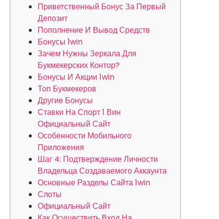
Приветственный Бонус За Первый
Депозит
Пополнение И Вывод Средств
Бонусы 1win
Зачем Нужны Зеркала Для
Букмекерских Контор?
Бонусы И Акции 1win
Топ Букмекеров
Другие Бонусы
Ставки На Спорт 1 Вин
Официальный Сайт
Особенности Мобильного
Приложения
Шаг 4: Подтверждение Личности
Владельца Создаваемого Аккаунта
Основные Разделы Сайта 1win
Слоты
Официальный Сайт
Как Осуществить Вход На