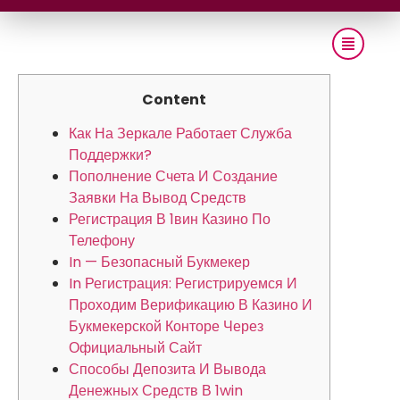
Content
Как На Зеркале Работает Служба
Поддержки?
Пополнение Счета И Создание
Заявки На Вывод Средств
Регистрация В 1вин Казино По
Телефону
In — Безопасный Букмекер
In Регистрация: Регистрируемся И
Проходим Верификацию В Казино И
Букмекерской Конторе Через
Официальный Сайт
Способы Депозита И Вывода
Денежных Средств В 1win