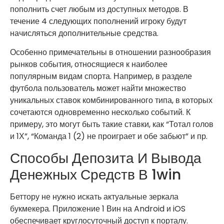
пополнить счет любым из доступных методов. В
течение 4 следующих пополнений игроку будут
начисляться дополнительные средства.
Особенно примечательны в отношении разнообразия
рынков события, относящиеся к наиболее
популярным видам спорта. Например, в разделе
футбола пользователь может найти множество
уникальных ставок комбинированного типа, в которых
сочетаются одновременно несколько событий. К
примеру, это могут быть такие ставки, как “Тотал голов
и 1Х”, “Команда 1 (2) не проиграет и обе забьют” и пр.
Способы Депозита И Вывода
Денежных Средств В 1win
Беттору не нужно искать актуальные зеркала
букмекера. Приложение 1 Вин на Android и iOS
обеспечивает круглосуточный доступ к порталу.