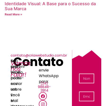
Identidade Visual: A Base para o Sucesso da
Sua Marca
Read More »
contato@criawebstudio.com.br
Contato
Não
Se
Vamos
Ou
seja
preferir
nos
envie
tímido,
você
Falar!
WhatsApp
conte-
pode
para:
(24)
nos
enviar
98848-
sobre
um
3914
você
E-
e
Mail