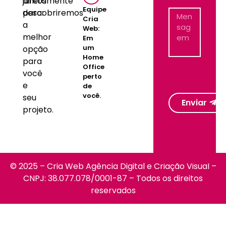
juntos
diretamente
Equipe
descobriremos
para:
Cria
a
Web:
melhor
Em
um
opção
Home
para
Office
você
perto
e
de
você.
seu
Enviar
projeto.
© 2025 – Cria Web Agência Digital e Criação Visual –
CNPJ: 38.077.078/0001-87 – Todos os direitos
reservados