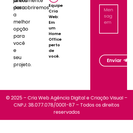
juntos
diretamente
Equipe
descobriremos
para:
Cria
a
Web:
melhor
Em
um
opção
Home
para
Office
você
perto
e
de
você.
seu
Enviar
projeto.
© 2025 – Cria Web Agência Digital e Criação Visual –
CNPJ: 38.077.078/0001-87 – Todos os direitos
reservados