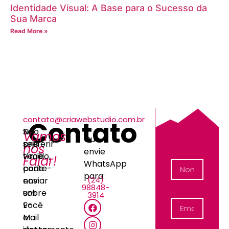
Identidade Visual: A Base para o Sucesso da
Sua Marca
Read More »
contato@criawebstudio.com.br
Contato
Não
Se
Vamos
Ou
seja
preferir
nos
envie
tímido,
você
Falar!
WhatsApp
conte-
pode
para:
(24)
nos
enviar
98848-
sobre
um
3914
você
E-
e
Mail