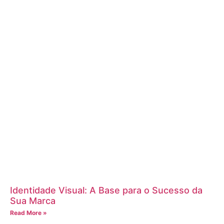
Identidade Visual: A Base para o Sucesso da
Sua Marca
Read More »