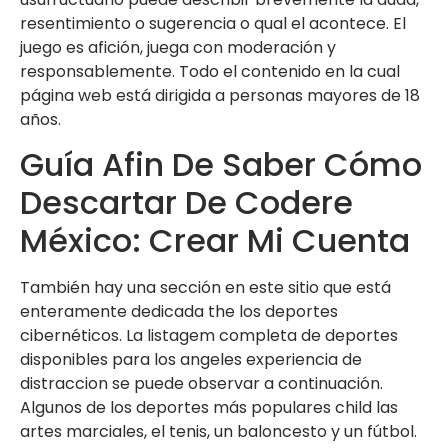
resentimiento o sugerencia o qual el acontece. El
juego es afición, juega con moderación y
responsablemente. Todo el contenido en la cual
página web está dirigida a personas mayores de 18
años.
Guía Afin De Saber Cómo
Descartar De Codere
México: Crear Mi Cuenta
También hay una sección en este sitio que está
enteramente dedicada the los deportes
cibernéticos. La listagem completa de deportes
disponibles para los angeles experiencia de
distraccion se puede observar a continuación.
Algunos de los deportes más populares child las
artes marciales, el tenis, un baloncesto y un fútbol.