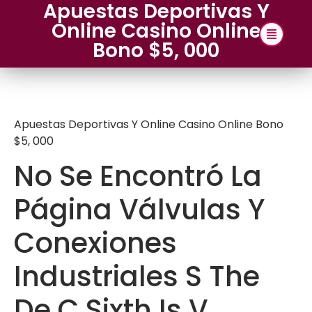
Apuestas Deportivas Y
Online Casino Online
Bono $5, 000
Apuestas Deportivas Y Online Casino Online Bono
$5, 000
No Se Encontró La
Página Válvulas Y
Conexiones
Industriales S The
De C Sixth Is V