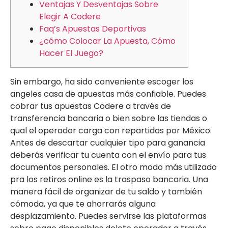
Ventajas Y Desventajas Sobre
Elegir A Codere
Faq’s Apuestas Deportivas
¿cómo Colocar La Apuesta, Cómo
Hacer El Juego?
Sin embargo, ha sido conveniente escoger los
angeles casa de apuestas más confiable. Puedes
cobrar tus apuestas Codere a través de
transferencia bancaria o bien sobre las tiendas o
qual el operador carga con repartidas por México.
Antes de descartar cualquier tipo para ganancia
deberás verificar tu cuenta con el envío para tus
documentos personales. El otro modo más utilizado
pra los retiros online es la traspaso bancaria. Una
manera fácil de organizar de tu saldo y también
cómoda, ya que te ahorrarás alguna
desplazamiento. Puedes servirse las plataformas