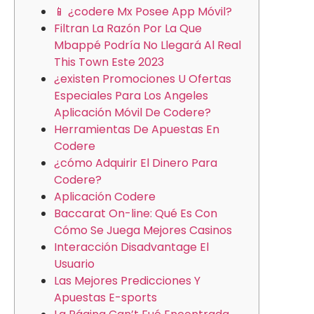
📱 ¿codere Mx Posee App Móvil?
Filtran La Razón Por La Que
Mbappé Podría No Llegará Al Real
This Town Este 2023
¿existen Promociones U Ofertas
Especiales Para Los Angeles
Aplicación Móvil De Codere?
Herramientas De Apuestas En
Codere
¿cómo Adquirir El Dinero Para
Codere?
Aplicación Codere
Baccarat On-line: Qué Es Con
Cómo Se Juega Mejores Casinos
Interacción Disadvantage El
Usuario
Las Mejores Predicciones Y
Apuestas E-sports