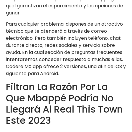
qual garantizan el esparcimiento y las opciones de
ganar.
Para cualquier problema, dispones de un atractivo
técnico que te atenderá a través de correo
electrónico. Pero también incluyen teléfono, chat
durante directo, redes sociales y servicio sobre
ayuda. En la cual sección de preguntas frecuentes
intentaremos conceder respuesta a muchas ellas.
Codere MX app ofrece 2 versiones, una afin de iOS y
siguiente para Android.
Filtran La Razón Por La
Que Mbappé Podría No
Llegará Al Real This Town
Este 2023