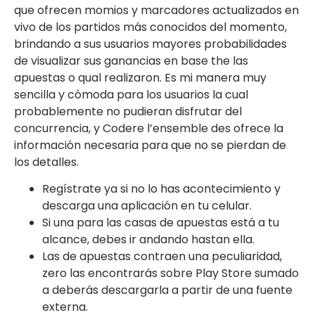
que ofrecen momios y marcadores actualizados en
vivo de los partidos más conocidos del momento,
brindando a sus usuarios mayores probabilidades
de visualizar sus ganancias en base the las
apuestas o qual realizaron. Es mi manera muy
sencilla y cómoda para los usuarios la cual
probablemente no pudieran disfrutar del
concurrencia, y Codere l’ensemble des ofrece la
información necesaria para que no se pierdan de
los detalles.
Regístrate ya si no lo has acontecimiento y
descarga una aplicación en tu celular.
Si una para las casas de apuestas está a tu
alcance, debes ir andando hastan ella.
Las de apuestas contraen una peculiaridad,
zero las encontrarás sobre Play Store sumado
a deberás descargarla a partir de una fuente
externa.