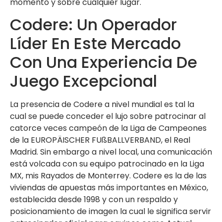
momento y sobre cualquier lugar.
Codere: Un Operador
Líder En Este Mercado
Con Una Experiencia De
Juego Excepcional
La presencia de Codere a nivel mundial es tal la
cual se puede conceder el lujo sobre patrocinar al
catorce veces campeón de la Liga de Campeones
de la EUROPÄISCHER FUßBALLVERBAND, el Real
Madrid. Sin embargo a nivel local, una comunicación
está volcada con su equipo patrocinado en la Liga
MX, mis Rayados de Monterrey. Codere es la de las
viviendas de apuestas más importantes en México,
establecida desde 1998 y con un respaldo y
posicionamiento de imagen la cual le significa servir