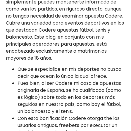
simplemente puedes mantenerte informado de
cómo van los partidos, en riguroso directo, aunque
no tengas necesidad de examinar apuesta Codere.
Cubre una variedad para eventos deportivos en los
que destacan Codere apuestas fútbol, tenis y
baloncesto. Este blog, en conjunto con mis
principales operadores para apuestas, está
encabezado exclusivamente a matrimonios
mayores de 18 años.
Que ze especialice en mis deportes no busca
decir que ocean lo único la cual ofrece.
Pues bien, al ser Codere mi casa de apuestas
originaria de España, se ha cualificado (como
es lógico) sobre todo en los deportes más
seguidos en nuestro país, como boy el fútbol,
un baloncesto y el tenis.
Con esta bonificación Codere otorga the los
usuarios antiguos, freebets por executar un