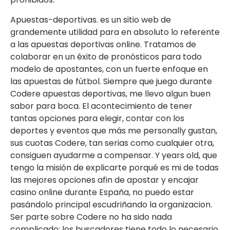
Apuestas-deportivas. es un sitio web de
grandemente utilidad para en absoluto lo referente
a las apuestas deportivas online. Tratamos de
colaborar en un éxito de pronósticos para todo
modelo de apostantes, con un fuerte enfoque en
las apuestas de fútbol. Siempre que juego durante
Codere apuestas deportivas, me llevo algun buen
sabor para boca. El acontecimiento de tener
tantas opciones para elegir, contar con los
deportes y eventos que más me personally gustan,
sus cuotas Codere, tan serias como cualquier otra,
consiguen ayudarme a compensar. Y years old, que
tengo la misión de explicarte porqué es mi de todas
las mejores opciones afin de apostar y encajar
casino online durante España, no puedo estar
pasándolo principal escudriñando la organizacion.
Ser parte sobre Codere no ha sido nada
complicado; los buscadores tiene todo lo necesario