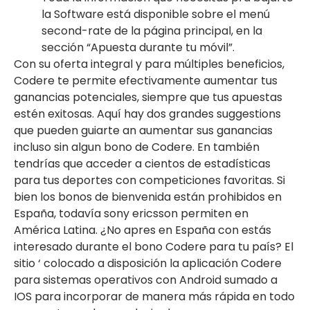
la Software está disponible sobre el menú
second-rate de la página principal, en la
sección “Apuesta durante tu móvil”.
Con su oferta integral y para múltiples beneficios,
Codere te permite efectivamente aumentar tus
ganancias potenciales, siempre que tus apuestas
estén exitosas. Aquí hay dos grandes suggestions
que pueden guiarte an aumentar sus ganancias
incluso sin algun bono de Codere. En también
tendrías que acceder a cientos de estadísticas
para tus deportes con competiciones favoritas. Si
bien los bonos de bienvenida están prohibidos en
España, todavía sony ericsson permiten en
América Latina. ¿No apres en España con estás
interesado durante el bono Codere para tu país? El
sitio ‘ colocado a disposición la aplicación Codere
para sistemas operativos con Android sumado a
IOS para incorporar de manera más rápida en todo