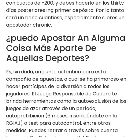
con cuotas de -200, y debes hacerlo en los thirty
días posteriores ing primer depósito. Por lo tanto
será un bono cuantioso, especialmente si eres un
apostador chronic.
¿puedo Apostar An Alguma
Coisa Más Aparte De
Aquellas Deportes?
Es, sin duda, un punto autentico para esta
compañía de apuestas, o qual se ha primoroso en
hacer partícipes de la diversión a todos los
jugadores. El Juego Responsable de Codere te
brinda herramientas como la autoexclusión de los
juegos de azar através de un período,
autoprohibición (6 meses, inscribiéndote en la
RGIAJ) o test para autocontrol, entre otras
medidas. Puedes retirar a través sobre cuenta