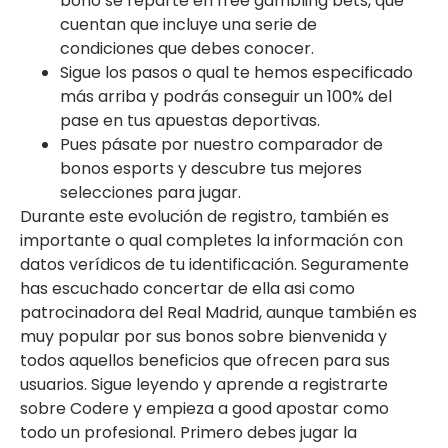
bono se reparte en free gambling bets, que
cuentan que incluye una serie de
condiciones que debes conocer.
Sigue los pasos o qual te hemos especificado
más arriba y podrás conseguir un 100% del
pase en tus apuestas deportivas.
Pues pásate por nuestro comparador de
bonos esports y descubre tus mejores
selecciones para jugar.
Durante este evolución de registro, también es
importante o qual completes la información con
datos verídicos de tu identificación. Seguramente
has escuchado concertar de ella asi como
patrocinadora del Real Madrid, aunque también es
muy popular por sus bonos sobre bienvenida y
todos aquellos beneficios que ofrecen para sus
usuarios. Sigue leyendo y aprende a registrarte
sobre Codere y empieza a good apostar como
todo un profesional. Primero debes jugar la