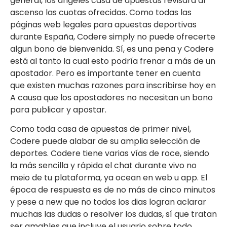
general, los angeles casa de apuestas revisará al
ascenso las cuotas ofrecidas. Como todas las
páginas web legales para apuestas deportivas
durante España, Codere simply no puede ofrecerte
algun bono de bienvenida. Sí, es una pena y Codere
está al tanto la cual esto podría frenar a más de un
apostador. Pero es importante tener en cuenta
que existen muchas razones para inscribirse hoy en
A causa que los apostadores no necesitan un bono
para publicar y apostar.
Como toda casa de apuestas de primer nivel,
Codere puede alabar de su amplia selección de
deportes. Codere tiene varias vías de roce, siendo
la más sencilla y rápida el chat durante vivo no
meio de tu plataforma, ya ocean en web u app. El
época de respuesta es de no más de cinco minutos
y pese a new que no todos los dias logran aclarar
muchas las dudas o resolver los dudas, sí que tratan
ser amables que incluye el usuario sobre todo