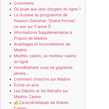
Comments
Où jouer aux jeux d’argent en ligne ?
La Guyane au programme de
Passion Outremer “Grand Format”,
ce soir sur France Ô
Informations Supplémentaires à
Propos de Madnix
Avantages et Inconvénients de
Madnix
MadNix casino, un meilleur casino
en ligne
Honnêtement vous ne gagnerez
jamais…
Comment s’Inscrire sur Madnix
Écrire un avis
Les Dépôts et les Retraits sur
Madnix Casino
✍️Caractéristiques de Stakes
Casino