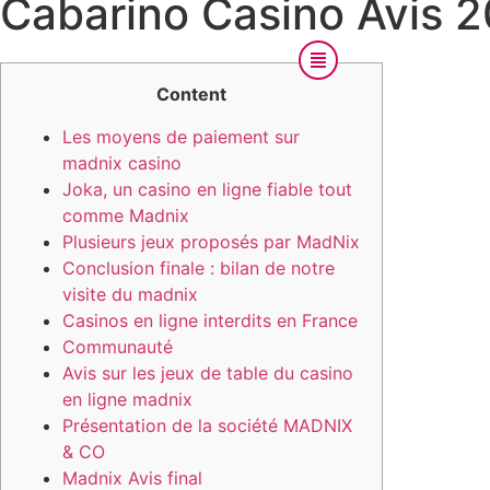
Cabarino Casino Avis 
Content
Les moyens de paiement sur
madnix casino
Joka, un casino en ligne fiable tout
comme Madnix
Plusieurs jeux proposés par MadNix
Conclusion finale : bilan de notre
visite du madnix
Casinos en ligne interdits en France
Communauté
Avis sur les jeux de table du casino
en ligne madnix
Présentation de la société MADNIX
& CO
Madnix Avis final