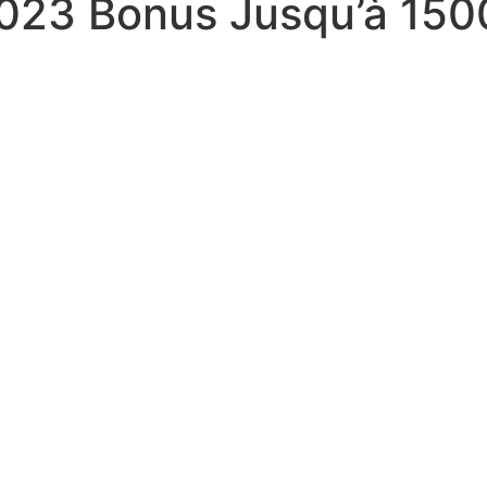
2023 Bonus Jusqu’à 150