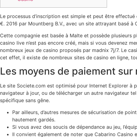
Le processus d’inscription est simple et peut être effectu
€. 2016 par Mountberg B.V., avec un site attrayant basé à 
Cette compagnie est basée à Malte et possède plusieurs pl
casino live n’est pas encore créé, mais si vous devenez mem
nombreux jeux de casino proposés par madnix 7j/7. Le casin
cet effet, il existe de nombreux sites de casino en ligne, to
Les moyens de paiement sur 
Le site Societe.com est optimisé pour Internet Explorer à pa
navigateur à jour, ou de télécharger un autre navigateur te
spécifique sans gêne.
Par ailleurs, d’autres mesures de sécurisation de poi
hautement gardés.
Si vous avez des soucis de dépendance au jeu, l’équi
Il convient également de noter que Cabarino Casino es