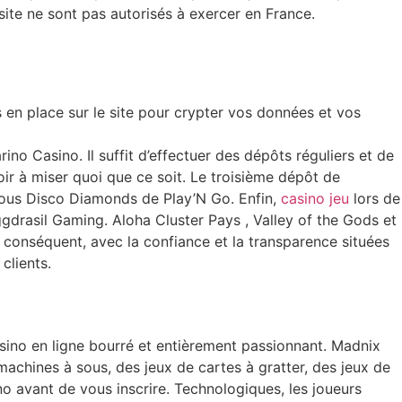
site ne sont pas autorisés à exercer en France.
 en place sur le site pour crypter vos données et vos
no Casino. Il suffit d’effectuer des dépôts réguliers et de
r à miser quoi que ce soit. Le troisième dépôt de
 sous Disco Diamonds de Play’N Go. Enfin,
casino jeu
lors de
ggdrasil Gaming. Aloha Cluster Pays , Valley of the Gods et
r conséquent, avec la confiance et la transparence situées
clients.
ino en ligne bourré et entièrement passionnant. Madnix
 machines à sous, des jeux de cartes à gratter, des jeux de
o avant de vous inscrire. Technologiques, les joueurs