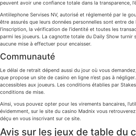
peuvent avoir une confiance totale dans la transparence, l’é
Antiilephone Servises NV, autorisé et réglementé par le go
être assurés que leurs données personnelles sont entre de 
l’inscription, la vérification de l’identité et toutes les tra
parmi les joueurs. La cagnotte totale du Daily Show turnir 
aucune mise à effectuer pour encaisser.
Communauté
Le délai de retrait dépend aussi du jour où vous demandez
que propose un site de casino en ligne n’est pas à néglige
accessibles aux joueurs. Les conditions établies par Stakes
conditions de mise.
Ainsi, vous pouvez opter pour les virements bancaires, l’uti
évidemment, sur le site du casino Madnix vous retrouverez 
déçu en vous inscrivant sur ce site.
Avis sur les jeux de table du 