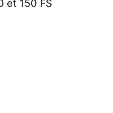
0 et 150 FS