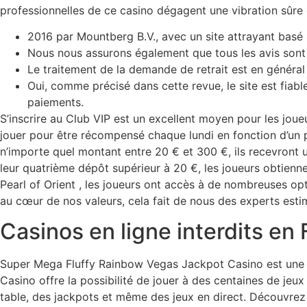
professionnelles de ce casino dégagent une vibration sûre e
2016 par Mountberg B.V., avec un site attrayant basé
Nous nous assurons également que tous les avis sont
Le traitement de la demande de retrait est en général
Oui, comme précisé dans cette revue, le site est fiab
paiements.
S’inscrire au Club VIP est un excellent moyen pour les joue
jouer pour être récompensé chaque lundi en fonction d’un 
n’importe quel montant entre 20 € et 300 €, ils recevront 
leur quatrième dépôt supérieur à 20 €, les joueurs obtienn
Pearl of Orient , les joueurs ont accès à de nombreuses op
au cœur de nos valeurs, cela fait de nous des experts estim
Casinos en ligne interdits en
Super Mega Fluffy Rainbow Vegas Jackpot Casino est une b
Casino offre la possibilité de jouer à des centaines de jeu
table, des jackpots et même des jeux en direct. Découvrez 