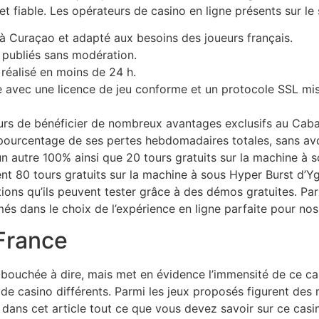
t fiable. Les opérateurs de casino en ligne présents sur le 
 à Curaçao et adapté aux besoins des joueurs français.
 publiés sans modération.
 réalisé en moins de 24 h.
le avec une licence de jeu conforme et un protocole SSL mis
urs de bénéficier de nombreux avantages exclusifs au Cabari
pourcentage de ses pertes hebdomadaires totales, sans avoi
un autre 100% ainsi que 20 tours gratuits sur la machine à
ent 80 tours gratuits sur la machine à sous Hyper Burst d’Y
tions qu’ils peuvent tester grâce à des démos gratuites. Pa
és dans le choix de l’expérience en ligne parfaite pour nos 
 France
ouchée à dire, mais met en évidence l’immensité de ce cas
x de casino différents. Parmi les jeux proposés figurent des
dans cet article tout ce que vous devez savoir sur ce casin