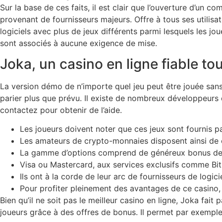
Sur la base de ces faits, il est clair que l’ouverture d’un
provenant de fournisseurs majeurs. Offre à tous ses utilisa
logiciels avec plus de jeux différents parmi lesquels les jo
sont associés à aucune exigence de mise.
Joka, un casino en ligne fiable 
La version démo de n’importe quel jeu peut être jouée sans 
parier plus que prévu. Il existe de nombreux développeurs de
contactez pour obtenir de l’aide.
Les joueurs doivent noter que ces jeux sont fournis pa
Les amateurs de crypto-monnaies disposent ainsi de c
La gamme d’options comprend de généreux bonus de bi
Visa ou Mastercard, aux services exclusifs comme Bitp
Ils ont à la corde de leur arc de fournisseurs de logic
Pour profiter pleinement des avantages de ce casino,
Bien qu’il ne soit pas le meilleur casino en ligne, Joka fait
joueurs grâce à des offres de bonus. Il permet par exemple 