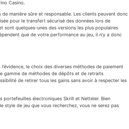
rino Casino.
s de manière sûre et responsable. Les clients peuvent donc
sée pour le transfert sécurisé des données lors de
ee Bet sont quelques-unes des versions les plus populaires
dépendent que de votre performance au jeu, il n’y a donc
À l’évidence, le choix des diverses méthodes de paiement
arge gamme de méthodes de dépôts et de retraits
bilité de retirer tous les gains sans avoir à respecter les
portefeuilles électroniques Skrill et Netteler. Bien
le style de jeu que vous recherchez, vous ne serez pas