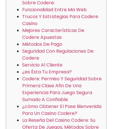
Sobre Codere:
Funcionalidad Entre Ma Web
Trucos Y Estrategias Para Codere
Casino
Mejores Características De
Codere Apuestas
Métodos De Pago
Seguridad Con Regulaciones De
Codere
Servicio Al Cliente
¿es Ésta Tu Empresa?
Codere: Permiso Y Seguridad Sobre
Primera Clase Afin De Una
Experiencia Para Juego Segura
Sumado A Confiable
¿cómo Obtener El Pase Bienvenida
Para Un Casino Codere?
La Reseña Del Casino Codere: Su
Oferta De Juegos, Métodos Sobre