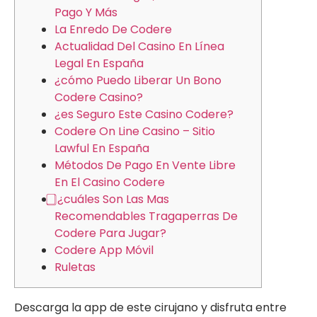
Pago Y Más
La Enredo De Codere
Actualidad Del Casino En Línea
Legal En España
¿cómo Puedo Liberar Un Bono
Codere Casino?
¿es Seguro Este Casino Codere?
Codere On Line Casino – Sitio
Lawful En España
Métodos De Pago En Vente Libre
En El Casino Codere
⃣ ¿cuáles Son Las Mas
Recomendables Tragaperras De
Codere Para Jugar?
Codere App Móvil
Ruletas
Descarga la app de este cirujano y disfruta entre