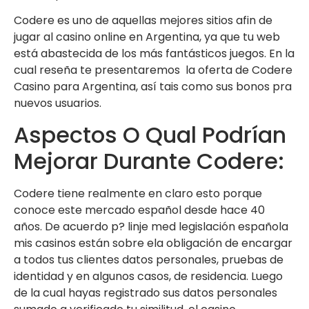
Codere es uno de aquellas mejores sitios afin de
jugar al casino online en Argentina, ya que tu web
está abastecida de los más fantásticos juegos. En la
cual reseña te presentaremos la oferta de Codere
Casino para Argentina, así tais como sus bonos pra
nuevos usuarios.
Aspectos O Qual Podrían
Mejorar Durante Codere:
Codere tiene realmente en claro esto porque
conoce este mercado español desde hace 40
años. De acuerdo p? linje med legislación española
mis casinos están sobre ela obligación de encargar
a todos tus clientes datos personales, pruebas de
identidad y en algunos casos, de residencia. Luego
de la cual hayas registrado sus datos personales