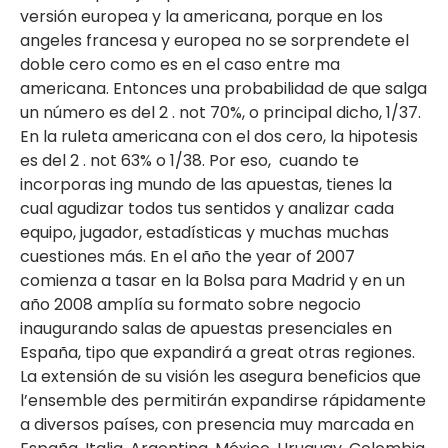
versión europea y la americana, porque en los
angeles francesa y europea no se sorprendete el
doble cero como es en el caso entre ma
americana. Entonces una probabilidad de que salga
un número es del 2 . not 70%, o principal dicho, 1/37.
En la ruleta americana con el dos cero, la hipotesis
es del 2 . not 63% o 1/38. Por eso, cuando te
incorporas ing mundo de las apuestas, tienes la
cual agudizar todos tus sentidos y analizar cada
equipo, jugador, estadísticas y muchas muchas
cuestiones más. En el año the year of 2007
comienza a tasar en la Bolsa para Madrid y en un
año 2008 amplía su formato sobre negocio
inaugurando salas de apuestas presenciales en
España, tipo que expandirá a great otras regiones.
La extensión de su visión les asegura beneficios que
l’ensemble des permitirán expandirse rápidamente
a diversos países, con presencia muy marcada en