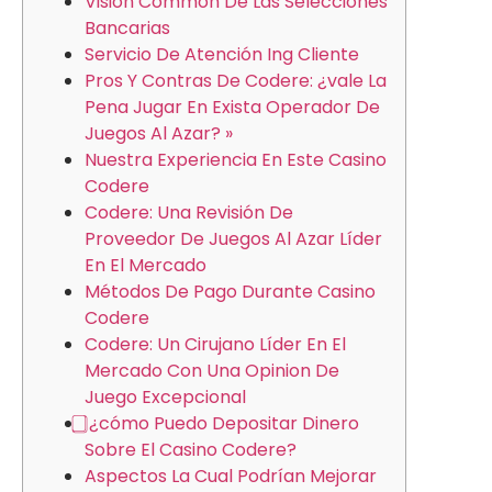
Visión Common De Las Selecciones
Bancarias
Servicio De Atención Ing Cliente
Pros Y Contras De Codere: ¿vale La
Pena Jugar En Exista Operador De
Juegos Al Azar? »
Nuestra Experiencia En Este Casino
Codere
Codere: Una Revisión De
Proveedor De Juegos Al Azar Líder
En El Mercado
Métodos De Pago Durante Casino
Codere
Codere: Un Cirujano Líder En El
Mercado Con Una Opinion De
Juego Excepcional
⃣ ¿cómo Puedo Depositar Dinero
Sobre El Casino Codere?
Aspectos La Cual Podrían Mejorar