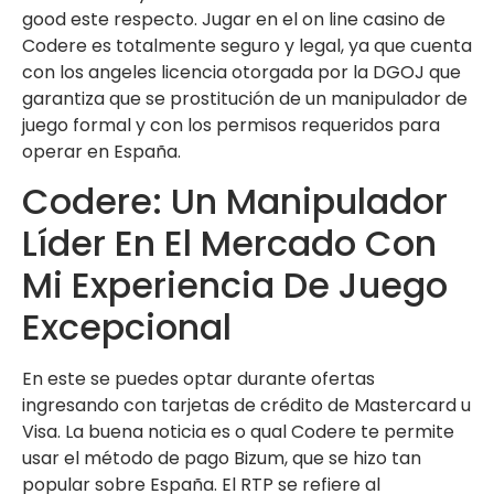
good este respecto. Jugar en el on line casino de
Codere es totalmente seguro y legal, ya que cuenta
con los angeles licencia otorgada por la DGOJ que
garantiza que se prostitución de un manipulador de
juego formal y con los permisos requeridos para
operar en España.
Codere: Un Manipulador
Líder En El Mercado Con
Mi Experiencia De Juego
Excepcional
En este se puedes optar durante ofertas
ingresando con tarjetas de crédito de Mastercard u
Visa. La buena noticia es o qual Codere te permite
usar el método de pago Bizum, que se hizo tan
popular sobre España. El RTP se refiere al