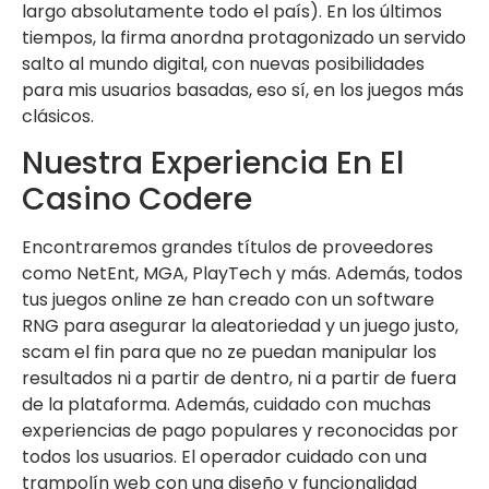
largo absolutamente todo el país). En los últimos
tiempos, la firma anordna protagonizado un servido
salto al mundo digital, con nuevas posibilidades
para mis usuarios basadas, eso sí, en los juegos más
clásicos.
Nuestra Experiencia En El
Casino Codere
Encontraremos grandes títulos de proveedores
como NetEnt, MGA, PlayTech y más. Además, todos
tus juegos online ze han creado con un software
RNG para asegurar la aleatoriedad y un juego justo,
scam el fin para que no ze puedan manipular los
resultados ni a partir de dentro, ni a partir de fuera
de la plataforma. Además, cuidado con muchas
experiencias de pago populares y reconocidas por
todos los usuarios. El operador cuidado con una
trampolín web con una diseño y funcionalidad