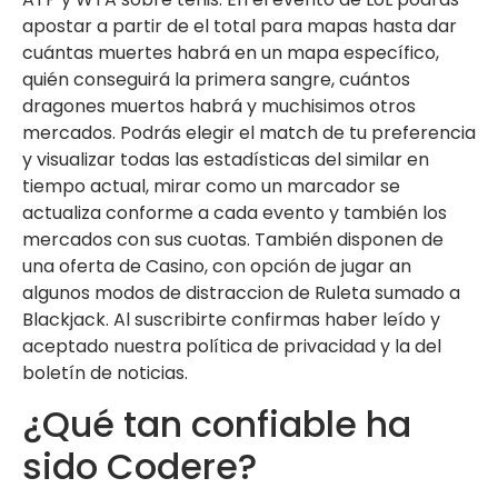
apostar a partir de el total para mapas hasta dar
cuántas muertes habrá en un mapa específico,
quién conseguirá la primera sangre, cuántos
dragones muertos habrá y muchisimos otros
mercados. Podrás elegir el match de tu preferencia
y visualizar todas las estadísticas del similar en
tiempo actual, mirar como un marcador se
actualiza conforme a cada evento y también los
mercados con sus cuotas. También disponen de
una oferta de Casino, con opción de jugar an
algunos modos de distraccion de Ruleta sumado a
Blackjack. Al suscribirte confirmas haber leído y
aceptado nuestra política de privacidad y la del
boletín de noticias.
¿Qué tan confiable ha
sido Codere?