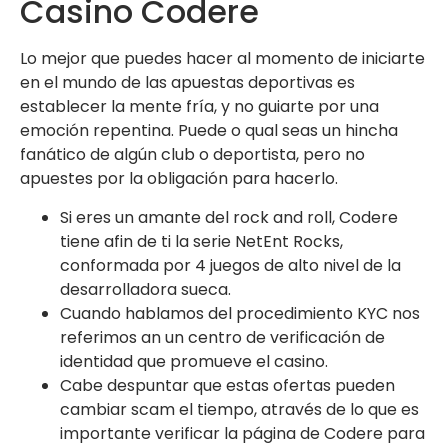
Casino Codere
Lo mejor que puedes hacer al momento de iniciarte
en el mundo de las apuestas deportivas es
establecer la mente fría, y no guiarte por una
emoción repentina. Puede o qual seas un hincha
fanático de algún club o deportista, pero no
apuestes por la obligación para hacerlo.
Si eres un amante del rock and roll, Codere
tiene afin de ti la serie NetEnt Rocks,
conformada por 4 juegos de alto nivel de la
desarrolladora sueca.
Cuando hablamos del procedimiento KYC nos
referimos an un centro de verificación de
identidad que promueve el casino.
Cabe despuntar que estas ofertas pueden
cambiar scam el tiempo, através de lo que es
importante verificar la página de Codere para