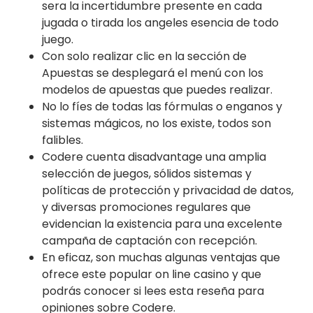
sera la incertidumbre presente en cada
jugada o tirada los angeles esencia de todo
juego.
Con solo realizar clic en la sección de
Apuestas se desplegará el menú con los
modelos de apuestas que puedes realizar.
No lo fíes de todas las fórmulas o enganos y
sistemas mágicos, no los existe, todos son
falibles.
Codere cuenta disadvantage una amplia
selección de juegos, sólidos sistemas y
políticas de protección y privacidad de datos,
y diversas promociones regulares que
evidencian la existencia para una excelente
campaña de captación con recepción.
En eficaz, son muchas algunas ventajas que
ofrece este popular on line casino y que
podrás conocer si lees esta reseña para
opiniones sobre Codere.