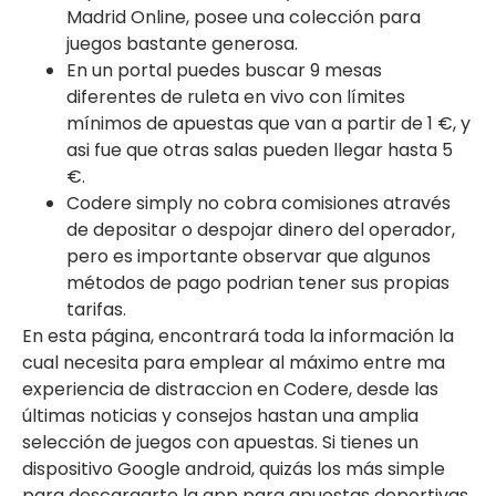
Madrid Online, posee una colección para
juegos bastante generosa.
En un portal puedes buscar 9 mesas
diferentes de ruleta en vivo con límites
mínimos de apuestas que van a partir de 1 €, y
asi fue que otras salas pueden llegar hasta 5
€.
Codere simply no cobra comisiones através
de depositar o despojar dinero del operador,
pero es importante observar que algunos
métodos de pago podrian tener sus propias
tarifas.
En esta página, encontrará toda la información la
cual necesita para emplear al máximo entre ma
experiencia de distraccion en Codere, desde las
últimas noticias y consejos hastan una amplia
selección de juegos con apuestas. Si tienes un
dispositivo Google android, quizás los más simple
para descargarte la app para apuestas deportivas