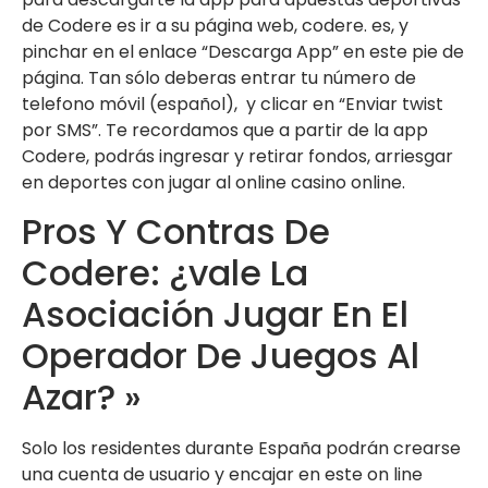
de Codere es ir a su página web, codere. es, y
pinchar en el enlace “Descarga App” en este pie de
página. Tan sólo deberas entrar tu número de
telefono móvil (español), y clicar en “Enviar twist
por SMS”. Te recordamos que a partir de la app
Codere, podrás ingresar y retirar fondos, arriesgar
en deportes con jugar al online casino online.
Pros Y Contras De
Codere: ¿vale La
Asociación Jugar En El
Operador De Juegos Al
Azar? »
Solo los residentes durante España podrán crearse
una cuenta de usuario y encajar en este on line