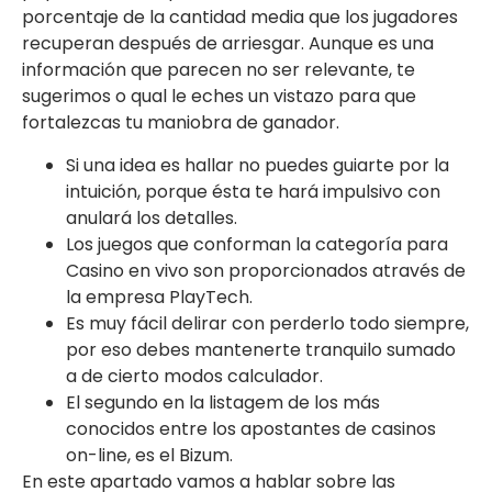
porcentaje de la cantidad media que los jugadores
recuperan después de arriesgar. Aunque es una
información que parecen no ser relevante, te
sugerimos o qual le eches un vistazo para que
fortalezcas tu maniobra de ganador.
Si una idea es hallar no puedes guiarte por la
intuición, porque ésta te hará impulsivo con
anulará los detalles.
Los juegos que conforman la categoría para
Casino en vivo son proporcionados através de
la empresa PlayTech.
Es muy fácil delirar con perderlo todo siempre,
por eso debes mantenerte tranquilo sumado
a de cierto modos calculador.
El segundo en la listagem de los más
conocidos entre los apostantes de casinos
on-line, es el Bizum.
En este apartado vamos a hablar sobre las