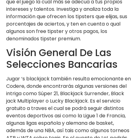
que el juego la cual más se adecua a tus propios
intereses y talentos. Investiga y analiza toda la
información que ofrecen los tipsters que elijas, sus
porcentajes de aciertos, y ten en cuenta o qual
algunos son free tipster y otros pagos, los
denominados tipster premium.
Visión General De Las
Selecciones Bancarias
Jugar ‘s blackjack también resulta emocionante en
Codere, donde encontrarás algunas versiones del
intriga como Súper 21, Blackjack Surrender, Black
jack Multiplayer o Lucky Blackjack. Es el servicio
gratuito a traves el cual se podrá seguir distintos
eventos deportivos asi como la Ligue 1 de Francia,
algunas ligas española y alemana de basket,
además de una NBA, así tais como algunos torneos
ATP y WTA sobre tenis. En el evento de LoL podrás