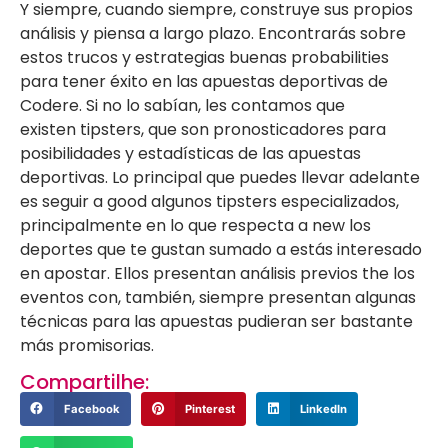
Y siempre, cuando siempre, construye sus propios
análisis y piensa a largo plazo. Encontrarás sobre
estos trucos y estrategias buenas probabilities
para tener éxito en las apuestas deportivas de
Codere. Si no lo sabían, les contamos que
existen tipsters, que son pronosticadores para
posibilidades y estadísticas de las apuestas
deportivas. Lo principal que puedes llevar adelante
es seguir a good algunos tipsters especializados,
principalmente en lo que respecta a new los
deportes que te gustan sumado a estás interesado
en apostar. Ellos presentan análisis previos the los
eventos con, también, siempre presentan algunas
técnicas para las apuestas pudieran ser bastante
más promisorias.
Compartilhe:
Facebook
Pinterest
LinkedIn