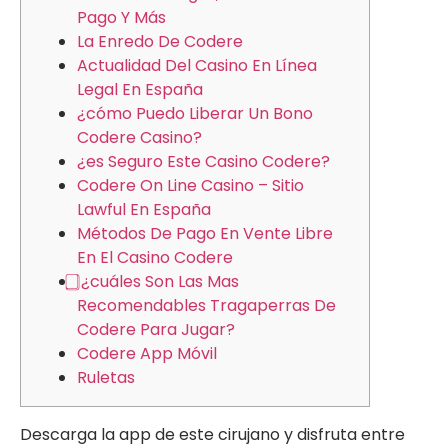
Pago Y Más
La Enredo De Codere
Actualidad Del Casino En Línea
Legal En España
¿cómo Puedo Liberar Un Bono
Codere Casino?
¿es Seguro Este Casino Codere?
Codere On Line Casino – Sitio
Lawful En España
Métodos De Pago En Vente Libre
En El Casino Codere
⃣ ¿cuáles Son Las Mas
Recomendables Tragaperras De
Codere Para Jugar?
Codere App Móvil
Ruletas
Descarga la app de este cirujano y disfruta entre