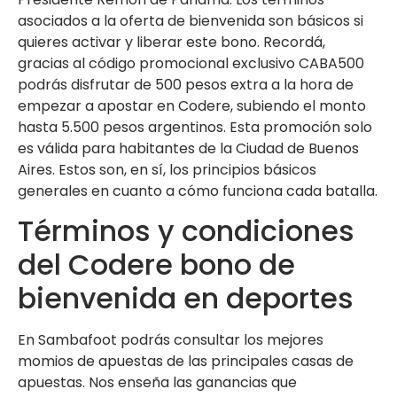
asociados a la oferta de bienvenida son básicos si
quieres activar y liberar este bono. Recordá,
gracias al código promocional exclusivo CABA500
podrás disfrutar de 500 pesos extra a la hora de
empezar a apostar en Codere, subiendo el monto
hasta 5.500 pesos argentinos. Esta promoción solo
es válida para habitantes de la Ciudad de Buenos
Aires. Estos son, en sí, los principios básicos
generales en cuanto a cómo funciona cada batalla.
Términos y condiciones
del Codere bono de
bienvenida en deportes
En Sambafoot podrás consultar los mejores
momios de apuestas de las principales casas de
apuestas. Nos enseña las ganancias que