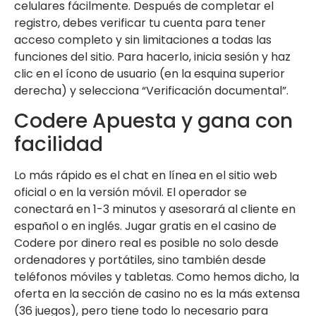
celulares fácilmente. Después de completar el
registro, debes verificar tu cuenta para tener
acceso completo y sin limitaciones a todas las
funciones del sitio. Para hacerlo, inicia sesión y haz
clic en el ícono de usuario (en la esquina superior
derecha) y selecciona “Verificación documental”.
Codere Apuesta y gana con
facilidad
Lo más rápido es el chat en línea en el sitio web
oficial o en la versión móvil. El operador se
conectará en 1-3 minutos y asesorará al cliente en
español o en inglés. Jugar gratis en el casino de
Codere por dinero real es posible no solo desde
ordenadores y portátiles, sino también desde
teléfonos móviles y tabletas. Como hemos dicho, la
oferta en la sección de casino no es la más extensa
(36 juegos), pero tiene todo lo necesario para