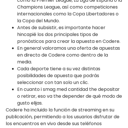
como la Premier League, La Liga de España o la
Champions League, así como competiciones
internacionales como la Copa Libertadores o
la Copa del Mundo.
Antes de subsistir, es importante hacer
hincapié los dos principales tipos de
pronósticos para crear la apuesta en Codere.
En general valoramos una oferta de apuestas
en directo de Codere como dentro de la
media.
Cada deporte tiene a su vez distintas
posibilidades de apuesta que podrás
seleccionar con tan solo un clic.
En cuanto i smag med cantidad the depositar
o retirar, eso va the depender de qué modo de
gusto elijas.
Codere ha incluido la función de streaming en su
publicación, permitiendo a los usuarios disfrutar de
los encuentros en vivo desde sus teléfonos