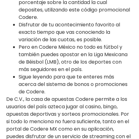
porcentaje sobre la cantidad la cual
deposites, utilizando este código promocional
Codere.
Disfrutar de tu acontecimiento favorito al
exacto tiempo que vas conociendo la
variación de las cuotas, es posible.
Pero en Codere México no todo es fútbol y
también puedes apostar en la Liga Mexicana
de Béisbol (LMB), otro de los deportes con
más seguidores en el país.
Sigue leyendo para que te enteres más
acerca del sistema de bonos o promociones
de Codere.
De C.V., la casa de apuestas Codere permite a los
usuarios del país azteca jugar al casino, bingo,
apuestas deportivas y sorteos promocionales. Por
si todo lo menciona no fuera suficiente, tanto en el
portal de Codere MX como en su aplicación,
puedes disfrutar de un servicio de streaming con el