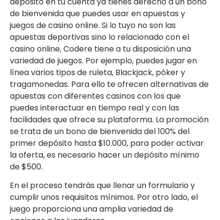
depósito en tu cuenta ya tienes derecho a un bono
de bienvenida que puedes usar en apuestas y
juegos de casino online. Si lo tuyo no son las
apuestas deportivas sino lo relacionado con el
casino online, Codere tiene a tu disposición una
variedad de juegos. Por ejemplo, puedes jugar en
línea varios tipos de ruleta, Blackjack, póker y
tragamonedas. Para ello te ofrecen alternativas de
apuestas con diferentes casinos con los que
puedes interactuar en tiempo real y con las
facilidades que ofrece su plataforma. La promoción
se trata de un bono de bienvenida del 100% del
primer depósito hasta $10.000, para poder activar
la oferta, es necesario hacer un depósito mínimo
de $500.
En el proceso tendrás que llenar un formulario y
cumplir unos requisitos mínimos. Por otro lado, el
juego proporciona una amplia variedad de