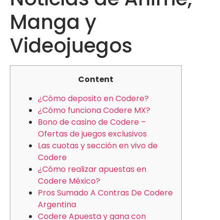
Manga y
Videojuegos
Content
¿Cómo deposito en Codere?
¿Cómo funciona Codere MX?
Bono de casino de Codere –
Ofertas de juegos exclusivos
Las cuotas y sección en vivo de
Codere
¿Cómo realizar apuestas en
Codere México?
Pros Sumado A Contras De Codere
Argentina
Codere Apuesta y gana con