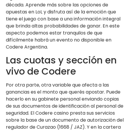
década. Aprende más sobre las opciones de
apuestas en LoL y disfruta así de la emoción que
tiene el juego con base a una información integral
que brinda altas probabilidades de ganar. En este
aspecto podemos estar tranquilos de que
difícilmente habrá un evento no disponible en
Codere Argentina.
Las cuotas y sección en
vivo de Codere
Por otra parte, otra variable que afecta a las
ganancias es el monto que querés apostar. Puede
hacerlo en su gabinete personal enviando copias
de sus documentos de identificación al personal de
seguridad. El Codere casino presta sus servicios
sobre la base de un documento de autorización del
regulador de Curazao (1668 / JAZ). Y en la cartera