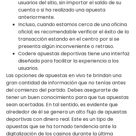
usuarios del sitio, sin importar el saldo de su
cuenta o si ha realizado una apuesta
anteriormente.
Incluso, cuando estamos cerca de una oficina
oficial; es recomendable verificar el éxito de la
transacción estando en el centro por si se
presenta algún inconveniente o retraso.
Codere apuestas deportivas tiene una interfaz
diseñada para facilitar la experiencia a los
usuarios.
Las opciones de apuestas en vivo te brindan una
gran cantidad de información que no tenías antes
del comienzo del partido. Debes asegurarte de
tener un buen conocimiento para que tus apuestas
sean acertadas. En tal sentido, es evidente que
alrededor de él se genera un alto flujo de apuestas
deportivas con dinero real. Este es un tipo de
apuestas que se ha tornado tendencia ante la
digitalización de los casinos durante la última