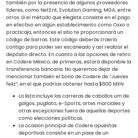
también por la presencia de algunos proveedores
líderes, como NetEnt, Evolution Gaming, MGA, entre
otros. Si el método que elegiste consiste en el pago
en efectivo en algún establecimiento como Oxxo o
practicaja, entonces el sitio te proporcionará un
código de barras. Este código deberás traerlo
contigo para poder ser escaneado y así realizar el
depósito directo. En cuanto a las opciones de retiro
en Codere México, de primeras, estará disponible la
transferencia bancaria. No queremos dejar de
mencionar también el bono de Codere de “Jueves
feliz”, en el que podrías obtener hasta $600 MXN.
La lista incluye las carreras de caballos um de
galgos, pugilato, e-Sports, artes marciales y
otras excepciones fuera de aquellas deportes
como elecciones políticas.
La ocasion principal de Codere apuestas
deportivas consiste en un pase de un