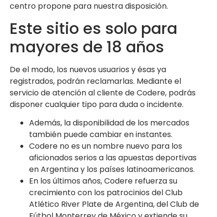
centro propone para nuestra disposición.
Este sitio es solo para
mayores de 18 años
De el modo, los nuevos usuarios y ésas ya
registrados, podrán reclamarlas. Mediante el
servicio de atención al cliente de Codere, podrás
disponer cualquier tipo para duda o incidente.
Además, la disponibilidad de los mercados
también puede cambiar en instantes.
Codere no es un nombre nuevo para los
aficionados serios a las apuestas deportivas
en Argentina y los países latinoamericanos.
En los últimos años, Codere refuerza su
crecimiento con los patrocinios del Club
Atlético River Plate de Argentina, del Club de
Fútbol Monterrey de México y extiende su