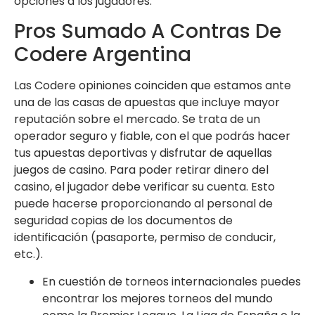
opciones a los jugadores.
Pros Sumado A Contras De
Codere Argentina
Las Codere opiniones coinciden que estamos ante
una de las casas de apuestas que incluye mayor
reputación sobre el mercado. Se trata de un
operador seguro y fiable, con el que podrás hacer
tus apuestas deportivas y disfrutar de aquellas
juegos de casino. Para poder retirar dinero del
casino, el jugador debe verificar su cuenta. Esto
puede hacerse proporcionando al personal de
seguridad copias de los documentos de
identificación (pasaporte, permiso de conducir,
etc.).
En cuestión de torneos internacionales puedes
encontrar los mejores torneos del mundo