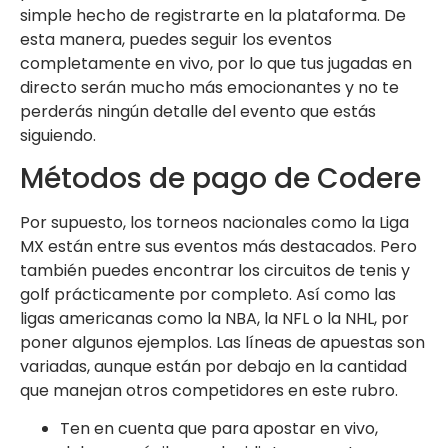
simple hecho de registrarte en la plataforma. De
esta manera, puedes seguir los eventos
completamente en vivo, por lo que tus jugadas en
directo serán mucho más emocionantes y no te
perderás ningún detalle del evento que estás
siguiendo.
Métodos de pago de Codere
Por supuesto, los torneos nacionales como la Liga
MX están entre sus eventos más destacados. Pero
también puedes encontrar los circuitos de tenis y
golf prácticamente por completo. Así como las
ligas americanas como la NBA, la NFL o la NHL, por
poner algunos ejemplos. Las líneas de apuestas son
variadas, aunque están por debajo en la cantidad
que manejan otros competidores en este rubro.
Ten en cuenta que para apostar en vivo,