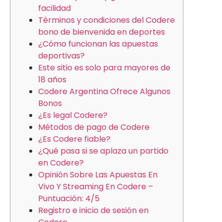
facilidad
Términos y condiciones del Codere
bono de bienvenida en deportes
¿Cómo funcionan las apuestas
deportivas?
Este sitio es solo para mayores de
18 años
Codere Argentina Ofrece Algunos
Bonos
¿Es legal Codere?
Métodos de pago de Codere
¿Es Codere fiable?
¿Qué pasa si se aplaza un partido
en Codere?
Opinión Sobre Las Apuestas En
Vivo Y Streaming En Codere –
Puntuación: 4/5
Registro e inicio de sesión en