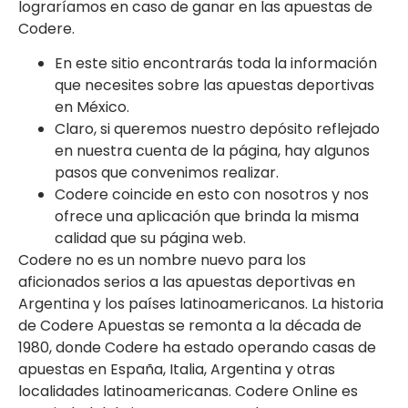
lograríamos en caso de ganar en las apuestas de
Codere.
En este sitio encontrarás toda la información
que necesites sobre las apuestas deportivas
en México.
Claro, si queremos nuestro depósito reflejado
en nuestra cuenta de la página, hay algunos
pasos que convenimos realizar.
Codere coincide en esto con nosotros y nos
ofrece una aplicación que brinda la misma
calidad que su página web.
Codere no es un nombre nuevo para los
aficionados serios a las apuestas deportivas en
Argentina y los países latinoamericanos. La historia
de Codere Apuestas se remonta a la década de
1980, donde Codere ha estado operando casas de
apuestas en España, Italia, Argentina y otras
localidades latinoamericanas. Codere Online es