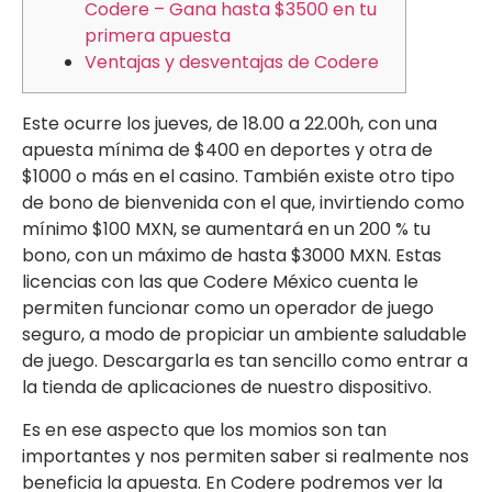
Codere – Gana hasta $3500 en tu
primera apuesta
Ventajas y desventajas de Codere
Este ocurre los jueves, de 18.00 a 22.00h, con una
apuesta mínima de $400 en deportes y otra de
$1000 o más en el casino. También existe otro tipo
de bono de bienvenida con el que, invirtiendo como
mínimo $100 MXN, se aumentará en un 200 % tu
bono, con un máximo de hasta $3000 MXN. Estas
licencias con las que Codere México cuenta le
permiten funcionar como un operador de juego
seguro, a modo de propiciar un ambiente saludable
de juego. Descargarla es tan sencillo como entrar a
la tienda de aplicaciones de nuestro dispositivo.
Es en ese aspecto que los momios son tan
importantes y nos permiten saber si realmente nos
beneficia la apuesta. En Codere podremos ver la