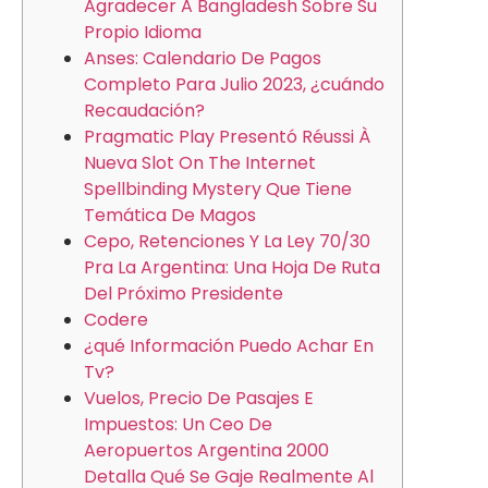
Agradecer A Bangladesh Sobre Su
Propio Idioma
Anses: Calendario De Pagos
Completo Para Julio 2023, ¿cuándo
Recaudación?
Pragmatic Play Presentó Réussi À
Nueva Slot On The Internet
Spellbinding Mystery Que Tiene
Temática De Magos
Cepo, Retenciones Y La Ley 70/30
Pra La Argentina: Una Hoja De Ruta
Del Próximo Presidente
Codere
¿qué Información Puedo Achar En
Tv?
Vuelos, Precio De Pasajes E
Impuestos: Un Ceo De
Aeropuertos Argentina 2000
Detalla Qué Se Gaje Realmente Al