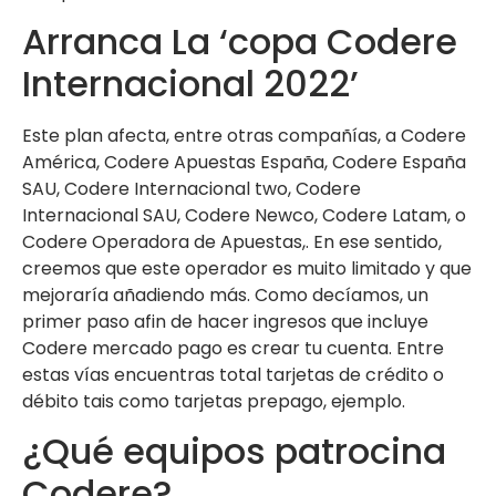
Arranca La ‘copa Codere
Internacional 2022’
Este plan afecta, entre otras compañías, a Codere
América, Codere Apuestas España, Codere España
SAU, Codere Internacional two, Codere
Internacional SAU, Codere Newco, Codere Latam, o
Codere Operadora de Apuestas,. En ese sentido,
creemos que este operador es muito limitado y que
mejoraría añadiendo más. Como decíamos, un
primer paso afin de hacer ingresos que incluye
Codere mercado pago es crear tu cuenta. Entre
estas vías encuentras total tarjetas de crédito o
débito tais como tarjetas prepago, ejemplo.
¿Qué equipos patrocina
Codere?