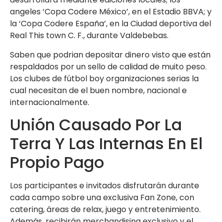
angeles ‘Copa Codere México’, en el Estadio BBVA; y
la ‘Copa Codere España’, en la Ciudad deportiva del
Real This town C. F., durante Valdebebas.
Saben que podrian depositar dinero visto que están
respaldados por un sello de calidad de muito peso.
Los clubes de fútbol boy organizaciones serias la
cual necesitan de el buen nombre, nacional e
internacionalmente.
Unión Causado Por La
Terra Y Las Internas En El
Propio Pago
Los participantes e invitados disfrutarán durante
cada campo sobre una exclusiva Fan Zone, con
catering, áreas de relax, juego y entretenimiento.
Además, recibirán merchandising exclusivo y el