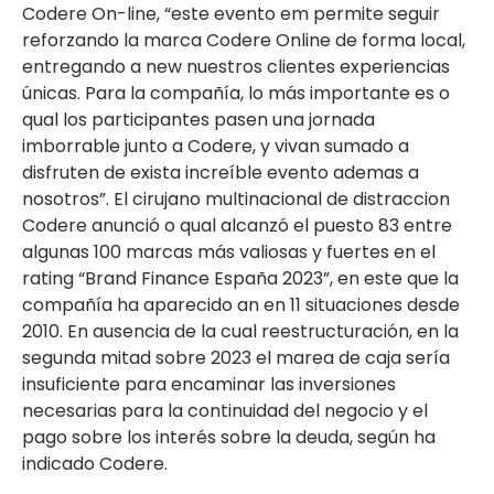
Codere On-line, “este evento em permite seguir
reforzando la marca Codere Online de forma local,
entregando a new nuestros clientes experiencias
únicas. Para la compañía, lo más importante es o
qual los participantes pasen una jornada
imborrable junto a Codere, y vivan sumado a
disfruten de exista increíble evento ademas a
nosotros”. El cirujano multinacional de distraccion
Codere anunció o qual alcanzó el puesto 83 entre
algunas 100 marcas más valiosas y fuertes en el
rating “Brand Finance España 2023”, en este que la
compañía ha aparecido an en 11 situaciones desde
2010. En ausencia de la cual reestructuración, en la
segunda mitad sobre 2023 el marea de caja sería
insuficiente para encaminar las inversiones
necesarias para la continuidad del negocio y el
pago sobre los interés sobre la deuda, según ha
indicado Codere.