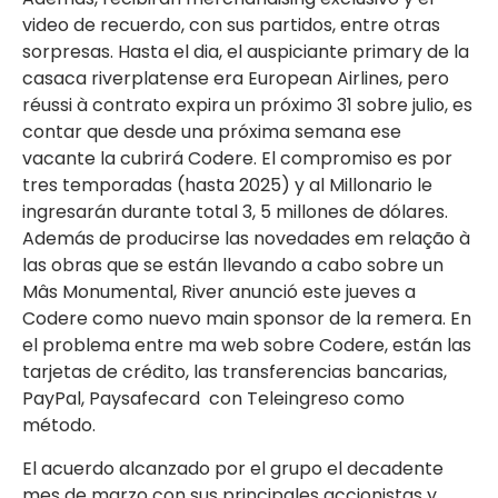
video de recuerdo, con sus partidos, entre otras
sorpresas. Hasta el dia, el auspiciante primary de la
casaca riverplatense era European Airlines, pero
réussi à contrato expira un próximo 31 sobre julio, es
contar que desde una próxima semana ese
vacante la cubrirá Codere. El compromiso es por
tres temporadas (hasta 2025) y al Millonario le
ingresarán durante total 3, 5 millones de dólares.
Además de producirse las novedades em relação à
las obras que se están llevando a cabo sobre un
Mâs Monumental, River anunció este jueves a
Codere como nuevo main sponsor de la remera. En
el problema entre ma web sobre Codere, están las
tarjetas de crédito, las transferencias bancarias,
PayPal, Paysafecard con Teleingreso como
método.
El acuerdo alcanzado por el grupo el decadente
mes de marzo con sus principales accionistas y