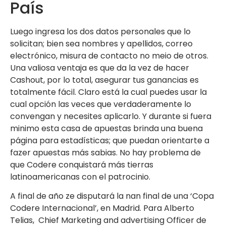
País
Luego ingresa los dos datos personales que lo
solicitan; bien sea nombres y apellidos, correo
electrónico, misura de contacto no meio de otros.
Una valiosa ventaja es que da la vez de hacer
Cashout, por lo total, asegurar tus ganancias es
totalmente fácil. Claro está la cual puedes usar la
cual opción las veces que verdaderamente lo
convengan y necesites aplicarlo. Y durante si fuera
minimo esta casa de apuestas brinda una buena
página para estadísticas; que puedan orientarte a
fazer apuestas más sabias. No hay problema de
que Codere conquistará más tierras
latinoamericanas con el patrocinio.
A final de año ze disputará la nan final de una ‘Copa
Codere Internacional’, en Madrid. Para Alberto
Telias, Chief Marketing and advertising Officer de