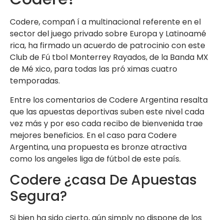
Codere, compañ í a multinacional referente en el
sector del juego privado sobre Europa y Latinoamé
rica, ha firmado un acuerdo de patrocinio con este
Club de Fú tbol Monterrey Rayados, de la Banda MX
de Mé xico, para todas las pró ximas cuatro
temporadas.
Entre los comentarios de Codere Argentina resalta
que las apuestas deportivas suben este nivel cada
vez más y por eso cada recibo de bienvenida trae
mejores beneficios. En el caso para Codere
Argentina, una propuesta es bronze atractiva
como los angeles liga de fútbol de este país.
Codere ¿casa De Apuestas
Segura?
Si bien ha sido cierto, aún simply no dispone de los