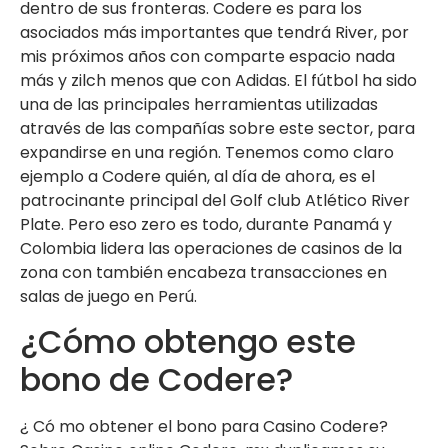
dentro de sus fronteras. Codere es para los
asociados más importantes que tendrá River, por
mis próximos años con comparte espacio nada
más y zilch menos que con Adidas. El fútbol ha sido
una de las principales herramientas utilizadas
através de las compañías sobre este sector, para
expandirse en una región. Tenemos como claro
ejemplo a Codere quién, al día de ahora, es el
patrocinante principal del Golf club Atlético River
Plate. Pero eso zero es todo, durante Panamá y
Colombia lidera las operaciones de casinos de la
zona con también encabeza transacciones en
salas de juego en Perú.
¿Cómo obtengo este
bono de Codere?
¿ Có mo obtener el bono para Casino Codere?