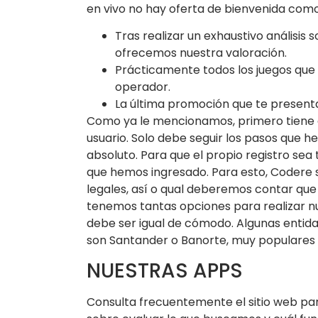
en vivo no hay oferta de bienvenida como
Tras realizar un exhaustivo análisis
ofrecemos nuestra valoración.
Prácticamente todos los juegos que
operador.
La última promoción que te presenta
Como ya le mencionamos, primero tiene qu
usuario. Solo debe seguir los pasos que
absoluto. Para que el propio registro sea 
que hemos ingresado. Para esto, Codere s
legales, así o qual deberemos contar que 
tenemos tantas opciones para realizar n
debe ser igual de cómodo. Algunas entid
son Santander o Banorte, muy populares 
NUESTRAS APPS
Consulta frecuentemente el sitio web par