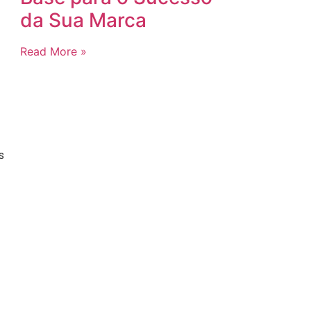
da Sua Marca
Read More »
s