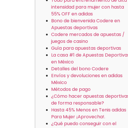
Todo para entrenamiento de alta
intensidad para mujer con hasta
55% OFF en adidas
Bono de bienvenida Codere en
Apuestas deportivas
Codere mercados de apuestas /
juegos de casino
Guía para apuestas deportivas
La casa #1 de Apuestas Deportiva
en México
Detalles del bono Codere
Envíos y devoluciones en adidas
México
Métodos de pago
¿Cómo hacer apuestas deportiva
de forma responsable?
Hasta 45% Menos en Tenis adidas
Para Mujer ¡Aprovecha!.
¿Qué puedo conseguir con el