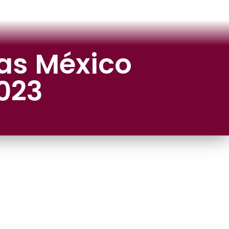
as México
023