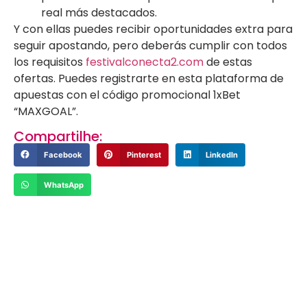
real más destacados.
Y con ellas puedes recibir oportunidades extra para
seguir apostando, pero deberás cumplir con todos
los requisitos
festivalconecta2.com
de estas
ofertas. Puedes registrarte en esta plataforma de
apuestas con el código promocional 1xBet
“MAXGOAL”.
Compartilhe:
Facebook
Pinterest
LinkedIn
WhatsApp