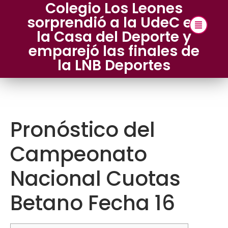
Colegio Los Leones
sorprendió a la UdeC en
la Casa del Deporte y
emparejó las finales de
la LNB Deportes
Pronóstico del
Campeonato
Nacional Cuotas
Betano Fecha 16