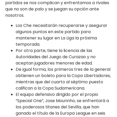
partidos se nos complican y enfrentamos a rivales
que no son de palo y se juegan su opción ante
nosotros.
Los Che necesitarán recuperarse y asegurar
algunos puntos en este partido para
mantener su lugar en La Liga la próxima
temporada.
Por otra parte, tiene la licencia de las
Autoridades del Juego de Curazao y no
aceptan jugadores menores de edad.
De igual forma, los primeros tres de la general
obtienen un boleto para la Copa Libertadores,
mientras que del cuarto al séptimo puesto
califican a la Copa Sudamericana.
El equipo defensivo dirigido por el propio
“Special One”, Jose Mourinho, se enfrentará a
los poderosos titanes del Sevilla, que han
ganado el título de la Europa League en seis