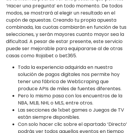
‘Hacer una pregunta’ en todo momento. De todos
modos, se mostrará al elegir un resultado en el
cupón de apuestas. Creando tu propia apuesta
combinada, las cuotas cambiarán en función de tus
selecciones, y serán mayores cuanto mayor sea la
dificultad. A pesar de estar presente, este servicio
puede ser mejorable para equipararse al de otras
casas como Rojabet o bet365.
Toda la experiencia adquirida en nuestra
solución de pagos digitales nos permite hoy
tener una fábrica de WebScraping que
produce APIs de miles de fuentes diferentes.
Pero lo mismo pasa con los encuentros de la
NBA, MLB, NHL o MLS, entre otros.
Las secciones de 1xbet games o Juegos de TV
están siempre disponibles.
Con solo hacer clic sobre el apartado ‘Directo’
podrás ver todos aquellos eventos en tiempo