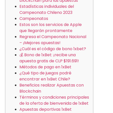
blockchain para las apuestas
Estadísticas individuales del
Campeonato Chileno 2023
Campeonatos
Estos son los servicios de Apple
que llegarán prontamente
Regresa el Campeonato Nacional
– ¡Mejores apuestas!
¿Cuál es el código de bono 1xbet?
💰 Bono de 1xBet: ¡recibe una
apuesta gratis de CLP $191.691!
Métodos de pago en 1xBet
¿Qué tipo de juegos podré
encontrar en 1xBet Chile?
Beneficios realizar Apuestas con
Blockchain
Términos y condiciones principales
de la oferta de bienvenida de 1xBet
Apuestas deportivas 1xBet