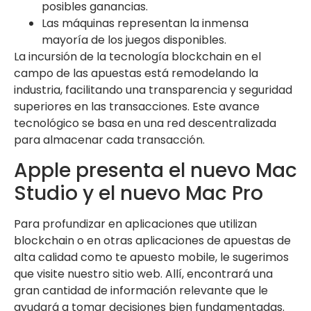
posibles ganancias.
Las máquinas representan la inmensa
mayoría de los juegos disponibles.
La incursión de la tecnología blockchain en el
campo de las apuestas está remodelando la
industria, facilitando una transparencia y seguridad
superiores en las transacciones. Este avance
tecnológico se basa en una red descentralizada
para almacenar cada transacción.
Apple presenta el nuevo Mac
Studio y el nuevo Mac Pro
Para profundizar en aplicaciones que utilizan
blockchain o en otras aplicaciones de apuestas de
alta calidad como te apuesto mobile, le sugerimos
que visite nuestro sitio web. Allí, encontrará una
gran cantidad de información relevante que le
ayudará a tomar decisiones bien fundamentadas.