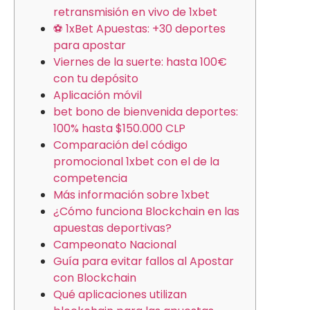
retransmisión en vivo de 1xbet
⚽ 1xBet Apuestas: +30 deportes
para apostar
Viernes de la suerte: hasta 100€
con tu depósito
Aplicación móvil
bet bono de bienvenida deportes:
100% hasta $150.000 CLP
Comparación del código
promocional 1xbet con el de la
competencia
Más información sobre 1xbet
¿Cómo funciona Blockchain en las
apuestas deportivas?
Campeonato Nacional
Guía para evitar fallos al Apostar
con Blockchain
Qué aplicaciones utilizan