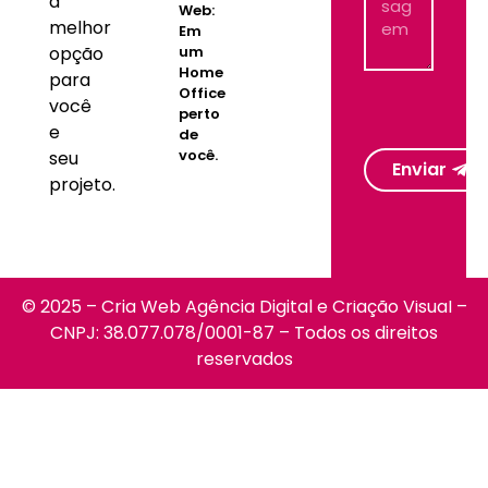
a
Web:
melhor
Em
um
opção
Home
para
Office
você
perto
e
de
você.
seu
Enviar
projeto.
© 2025 – Cria Web Agência Digital e Criação Visual –
CNPJ: 38.077.078/0001-87 – Todos os direitos
reservados