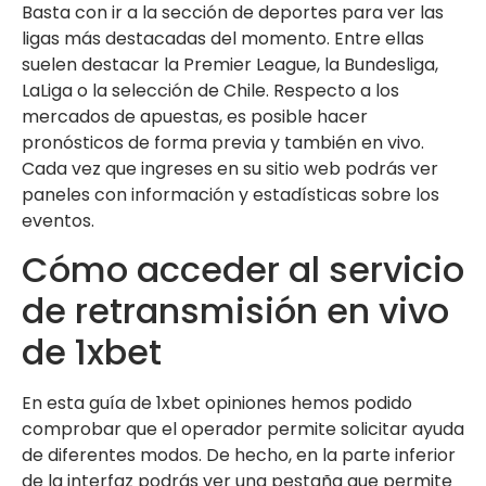
Basta con ir a la sección de deportes para ver las
ligas más destacadas del momento. Entre ellas
suelen destacar la Premier League, la Bundesliga,
LaLiga o la selección de Chile. Respecto a los
mercados de apuestas, es posible hacer
pronósticos de forma previa y también en vivo.
Cada vez que ingreses en su sitio web podrás ver
paneles con información y estadísticas sobre los
eventos.
Cómo acceder al servicio
de retransmisión en vivo
de 1xbet
En esta guía de 1xbet opiniones hemos podido
comprobar que el operador permite solicitar ayuda
de diferentes modos. De hecho, en la parte inferior
de la interfaz podrás ver una pestaña que permite