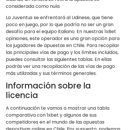
considerada como nula.
La Juventus se enfrentará al Udinese, que tiene
poco en juego, por lo que podría no ser un gran
desafío para el equipo italiano. En nuestras 1xBet
opiniones, este operador es una gran opción para
los jugadores de apuestas en Chile. Para recopilar
las principales vías de pago y los límites incluidos,
puedes consultar las siguientes tablas. En ellas
podrás ver una recopilación de las vías de pago
más utilizadas y sus términos generales.
Información sobre la
licencia
A continuación te vamos a mostrar una tabla
comparativa con 1xbet y algunos de sus
competidores en el mundo de las apuestas
deportivas online en Chile. Por supuesto, podemos