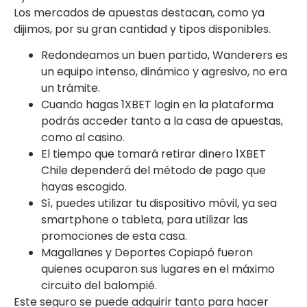
Los mercados de apuestas destacan, como ya
dijimos, por su gran cantidad y tipos disponibles.
Redondeamos un buen partido, Wanderers es
un equipo intenso, dinámico y agresivo, no era
un trámite.
Cuando hagas 1XBET login en la plataforma
podrás acceder tanto a la casa de apuestas,
como al casino.
El tiempo que tomará retirar dinero 1XBET
Chile dependerá del método de pago que
hayas escogido.
Sí, puedes utilizar tu dispositivo móvil, ya sea
smartphone o tableta, para utilizar las
promociones de esta casa.
Magallanes y Deportes Copiapó fueron
quienes ocuparon sus lugares en el máximo
circuito del balompié.
Este seguro se puede adquirir tanto para hacer