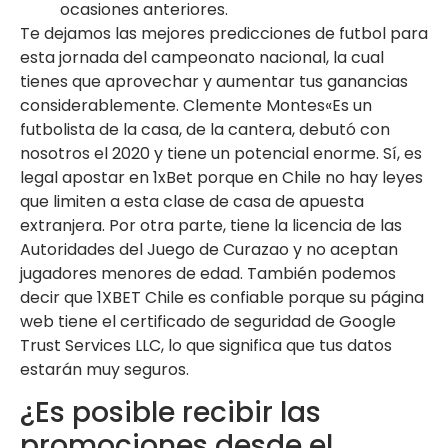
ocasiones anteriores.
Te dejamos las mejores predicciones de futbol para
esta jornada del campeonato nacional, la cual
tienes que aprovechar y aumentar tus ganancias
considerablemente. Clemente Montes«Es un
futbolista de la casa, de la cantera, debutó con
nosotros el 2020 y tiene un potencial enorme. Sí, es
legal apostar en 1xBet porque en Chile no hay leyes
que limiten a esta clase de casa de apuesta
extranjera. Por otra parte, tiene la licencia de las
Autoridades del Juego de Curazao y no aceptan
jugadores menores de edad. También podemos
decir que 1XBET Chile es confiable porque su página
web tiene el certificado de seguridad de Google
Trust Services LLC, lo que significa que tus datos
estarán muy seguros.
¿Es posible recibir las
promociones desde el