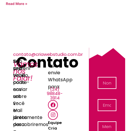
Read More »
contato@criawebstudio.com.br
Contato
Não
Se
Vamos
Ou
seja
preferir
nos
envie
tímido,
você
Falar!
WhatsApp
conte-
pode
para:
(24)
nos
enviar
98848-
sobre
um
3914
você
E-
e
Mail
juntos
diretamente
Equipe
descobriremos
para:
Cria