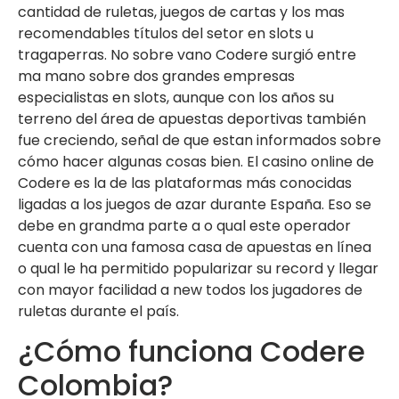
cantidad de ruletas, juegos de cartas y los mas
recomendables títulos del setor en slots u
tragaperras. No sobre vano Codere surgió entre
ma mano sobre dos grandes empresas
especialistas en slots, aunque con los años su
terreno del área de apuestas deportivas también
fue creciendo, señal de que estan informados sobre
cómo hacer algunas cosas bien. El casino online de
Codere es la de las plataformas más conocidas
ligadas a los juegos de azar durante España. Eso se
debe en grandma parte a o qual este operador
cuenta con una famosa casa de apuestas en línea
o qual le ha permitido popularizar su record y llegar
con mayor facilidad a new todos los jugadores de
ruletas durante el país.
¿Cómo funciona Codere
Colombia?