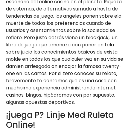
escenario del online casino en el planeta. Riqueza
de sistemas, de alternativas sumado a hasta de
tendencias de juego, los angeles ponen sobre ela
muerte de todos los preferencias cuando de
usuarios y asentamientos sobre la sociedad se
refiere. Pero justo detrás viene un blackjack, un
libro de juego que amenaza con poner en tela
sobre juicio los conocimientos básicos de exista
molde en todos los que cualquier vez en su vida se
damien arriesgado an encajar la famosa twenty-
one en las cartas. Por si zero conoces su relato,
brevemente te contamos que es una casa con
muchisima experiencia administrando internet
casinos, bingos, hipódromos con por supuesto,
algunas apuestas deportivas.
¡juega P? Linje Med Ruleta
Online!