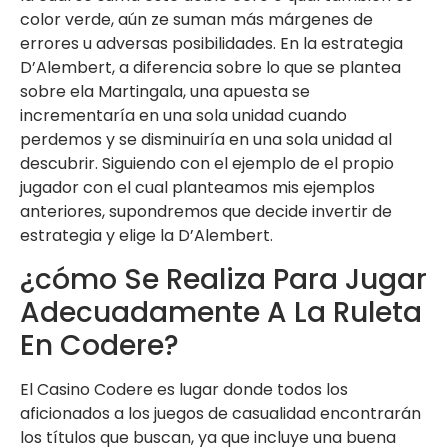
color verde, aún ze suman más márgenes de
errores u adversas posibilidades. En la estrategia
D’Alembert, a diferencia sobre lo que se plantea
sobre ela Martingala, una apuesta se
incrementaría en una sola unidad cuando
perdemos y se disminuiría en una sola unidad al
descubrir. Siguiendo con el ejemplo de el propio
jugador con el cual planteamos mis ejemplos
anteriores, supondremos que decide invertir de
estrategia y elige la D’Alembert.
¿cómo Se Realiza Para Jugar
Adecuadamente A La Ruleta
En Codere?
El Casino Codere es lugar donde todos los
aficionados a los juegos de casualidad encontrarán
los títulos que buscan, ya que incluye una buena