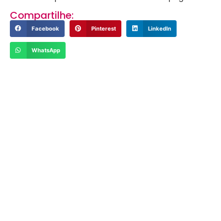
Compartilhe:
Facebook
Pinterest
LinkedIn
WhatsApp