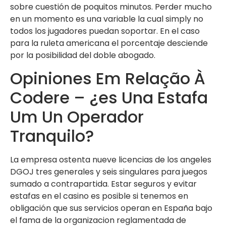
sobre cuestión de poquitos minutos. Perder mucho
en un momento es una variable la cual simply no
todos los jugadores puedan soportar. En el caso
para la ruleta americana el porcentaje desciende
por la posibilidad del doble abogado.
Opiniones Em Relação À
Codere – ¿es Una Estafa
Um Un Operador
Tranquilo?
La empresa ostenta nueve licencias de los angeles
DGOJ tres generales y seis singulares para juegos
sumado a contrapartida. Estar seguros y evitar
estafas en el casino es posible si tenemos en
obligación que sus servicios operan en España bajo
el fama de la organizacion reglamentada de