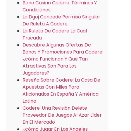
Bono Casino Codere: Términos Y
Condiciones
La Dgoj Concede Permiso Singular
De Ruleta A Codere
La Ruleta De Codere La Cual
Trucada
Descubre Algunas Ofertas De
Bonos Y Promociones Para Codere:
¿cómo Funcionan Y Qué Tan
Atractivas Son Para Los
Jugadores?
Reseña Sobre Codere: La Casa De
Apuestas Con Miles Para
Aficionados En España Y América
Latina
Codere: Una Revisión Delete
Proveedor De Juegos Al Azar Líder
En El Mercado
¿cómo Jugar En Los Angeles