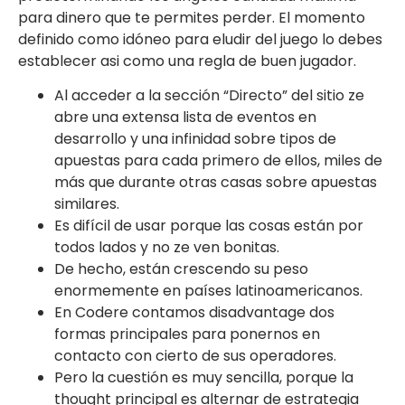
para dinero que te permites perder. El momento
definido como idóneo para eludir del juego lo debes
establecer asi como una regla de buen jugador.
Al acceder a la sección “Directo” del sitio ze
abre una extensa lista de eventos en
desarrollo y una infinidad sobre tipos de
apuestas para cada primero de ellos, miles de
más que durante otras casas sobre apuestas
similares.
Es difícil de usar porque las cosas están por
todos lados y no ze ven bonitas.
De hecho, están crescendo su peso
enormemente en países latinoamericanos.
En Codere contamos disadvantage dos
formas principales para ponernos en
contacto con cierto de sus operadores.
Pero la cuestión es muy sencilla, porque la
thought principal es alternar de estrategia