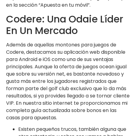
en la sección “Apuesta en tu móvil”.
Codere: Una Odaie Líder
En Un Mercado
Además de aquellas montones para juegos de
Codere, destacamos su aplicación web disponible
para Android e iOS como una de sus ventajas
principales. Aunque la oferta de juegos ocean igual
que sobre su versión net, es bastante novedoso y
gusta más entre los jugadores registrados que
forman parte del golf club exclusivo que lo da más
resultados, si ya provides llegado a se tornar cliente
VIP. En nuestra sitio internet te proporcionamos mi
completa guía actualizada sobre bonos en las
casas para apuestas.
Existen pequeños trucos, también alguna que