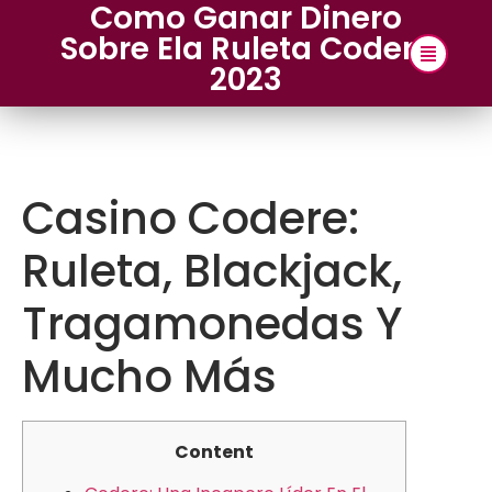
Como Ganar Dinero
Sobre Ela Ruleta Codere
2023
Casino Codere:
Ruleta, Blackjack,
Tragamonedas Y
Mucho Más
Content