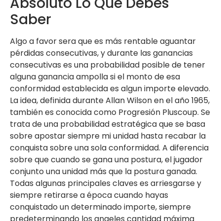
Absoluto Lo Que Debes
Saber
Algo a favor sera que es más rentable aguantar
pérdidas consecutivas, y durante las ganancias
consecutivas es una probabilidad posible de tener
alguna ganancia ampolla si el monto de esa
conformidad establecida es algun importe elevado.
La idea, definida durante Allan Wilson en el año 1965,
también es conocida como Progresión Pluscoup. Se
trata de una probabilidad estratégica que se basa
sobre apostar siempre mi unidad hasta recabar la
conquista sobre una sola conformidad. A diferencia
sobre que cuando se gana una postura, el jugador
conjunto una unidad más que la postura ganada.
Todas algunas principales claves es arriesgarse y
siempre retirarse a época cuando hayas
conquistado un determinado importe, siempre
predeterminando los angeles cantidad máxima