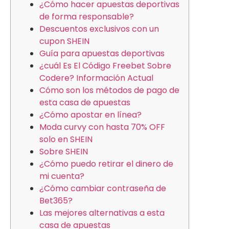
¿Cómo hacer apuestas deportivas
de forma responsable?
Descuentos exclusivos con un
cupon SHEIN
Guía para apuestas deportivas
¿cuál Es El Código Freebet Sobre
Codere? Información Actual
Cómo son los métodos de pago de
esta casa de apuestas
¿Cómo apostar en línea?
Moda curvy con hasta 70% OFF
solo en SHEIN
Sobre SHEIN
¿Cómo puedo retirar el dinero de
mi cuenta?
¿Cómo cambiar contraseña de
Bet365?
Las mejores alternativas a esta
casa de apuestas