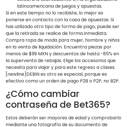
latinoamericana de juegos y apuestas.
Si en este tiempo no lo recibiste, lo mejor es
ponerse en contacto con la casa de apuestas. Si
has utilizado otro tipo de forma de pago, puede ser
que la retirada se realice de forma inmediata.
Compra ropa de moda para mujer, hombre y niños
en la venta de liquidación. Encuentra piezas por
menos de $99 MXN y descuentos de hasta -85% en
la superventa de rebajas. Elige los accesorios que
necesita para viajar y para este regreso a clases.
[newline]DEBIN es otro se especial, porque es
efectivo como un orden de pago P2B o P2P, no B2P.
¿Cómo cambiar
contraseña de Bet365?
Estos deberán ser mayores de edad y comprobarlo
mediante una fotografía de su documento de