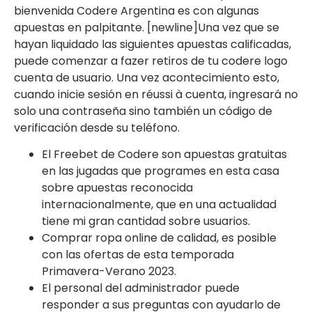
bienvenida Codere Argentina es con algunas
apuestas en palpitante. [newline]Una vez que se
hayan liquidado las siguientes apuestas calificadas,
puede comenzar a fazer retiros de tu codere logo
cuenta de usuario. Una vez acontecimiento esto,
cuando inicie sesión en réussi à cuenta, ingresará no
solo una contraseña sino también un código de
verificación desde su teléfono.
El Freebet de Codere son apuestas gratuitas
en las jugadas que programes en esta casa
sobre apuestas reconocida
internacionalmente, que en una actualidad
tiene mi gran cantidad sobre usuarios.
Comprar ropa online de calidad, es posible
con las ofertas de esta temporada
Primavera-Verano 2023.
El personal del administrador puede
responder a sus preguntas con ayudarlo de