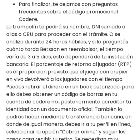
Para finalizar, te dejamos con preguntas
frecuentes sobre el código promocional
Codere.
La trampolín te pedirá su nombre, DNI sumado a
alias o CBU para proceder con el trámite. O se
analiza durante 24 horas hábiles, y si lo preguntás
cuánto tarda Betsson en reembolsar, el tiempo
varía de 3 a 5 días, esto dependerá de tu institución
bancaria. El porcentaje de retorno al jugador (RTP)
es el proporcion previsto que el juego con crupier
en vivo devolverá a los jugadores con el tiempo.
Puedes retirar el dinero en un book autorizado, para
ello debes obtener un código de barras en tu
cuenta de codere.mx, posteriormente acreditar tu
identidad con un documento oficial. También lo
podrás hacer mediante transferencia bancaria, en
donde de igual manera, debes ir a tu perfil en línea,
seleccionar la opción “Cobrar online” y seguir los
pasos para recibir tu retiro. Se necesitan muy