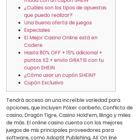
moda con un cupon SHEIN
¿Cuáles son los tipos de apuestas
que puedo realizar?
Una buena oferta de juegos
Especiales
El Mejor Casino Online está en
Codere
Hasta 80% OFF + 15% adicional +
puntos X2 + envío GRATIS con tu
cupon SHEIN
¿Cómo usar un cupón SHEIN?
Cupón Exclusivo
Tendrá acceso an una increíble variedad para
opciones, que incluyen Póker caribeño, Conflicto de
casino, Dragón Tigre, Casino Hold’em, Bingo y miles
de más. El online casino cuenta con los mejores
juegos de mis principales proveedores para
software, como Adoptit Publishing, AE On line