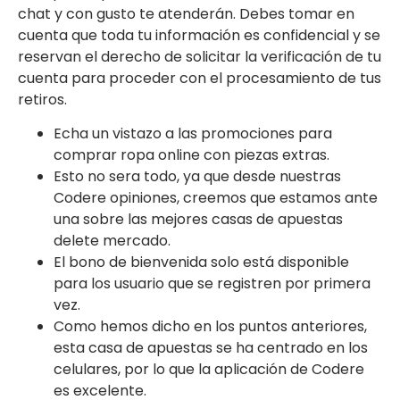
chat y con gusto te atenderán. Debes tomar en
cuenta que toda tu información es confidencial y se
reservan el derecho de solicitar la verificación de tu
cuenta para proceder con el procesamiento de tus
retiros.
Echa un vistazo a las promociones para
comprar ropa online con piezas extras.
Esto no sera todo, ya que desde nuestras
Codere opiniones, creemos que estamos ante
una sobre las mejores casas de apuestas
delete mercado.
El bono de bienvenida solo está disponible
para los usuario que se registren por primera
vez.
Como hemos dicho en los puntos anteriores,
esta casa de apuestas se ha centrado en los
celulares, por lo que la aplicación de Codere
es excelente.