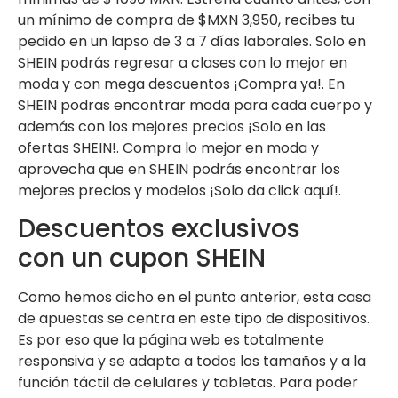
un mínimo de compra de $MXN 3,950, recibes tu
pedido en un lapso de 3 a 7 días laborales. Solo en
SHEIN podrás regresar a clases con lo mejor en
moda y con mega descuentos ¡Compra ya!. En
SHEIN podras encontrar moda para cada cuerpo y
además con los mejores precios ¡Solo en las
ofertas SHEIN!. Compra lo mejor en moda y
aprovecha que en SHEIN podrás encontrar los
mejores precios y modelos ¡Solo da click aquí!.
Descuentos exclusivos
con un cupon SHEIN
Como hemos dicho en el punto anterior, esta casa
de apuestas se centra en este tipo de dispositivos.
Es por eso que la página web es totalmente
responsiva y se adapta a todos los tamaños y a la
función táctil de celulares y tabletas. Para poder