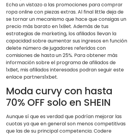
Echa un vistazo a las promociones para comprar
ropa online con piezas extras. Al final little deja de
se tornar un mecanismo que hace que consigas un
precio más barato en 1xBet. Además de tus
estrategias de marketing, los afiliados llevan la
capacidad sobre aumentar sus ingresos en función
delete número de jugadores referidos con
comisiones de hasta un 25%. Para obtener más
información sobre el programa de afiliados de
1xBet, mis afiliados interesados podran seguir este
enlace partners1xbet.
Moda curvy con hasta
70% OFF solo en SHEIN
Aunque sí que es verdad que podrían mejorar las
cuotas ya que en general son menos competitivas
que las de su principal competencia. Codere