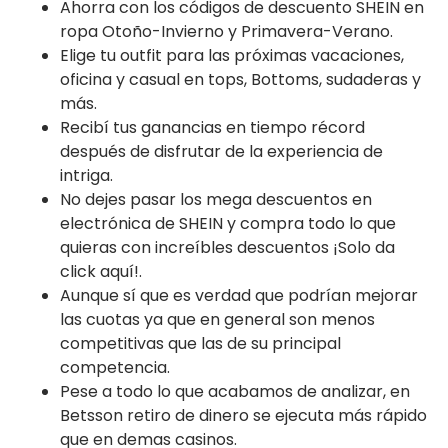
Ahorra con los códigos de descuento SHEIN en
ropa Otoño-Invierno y Primavera-Verano.
Elige tu outfit para las próximas vacaciones,
oficina y casual en tops, Bottoms, sudaderas y
más.
Recibí tus ganancias en tiempo récord
después de disfrutar de la experiencia de
intriga.
No dejes pasar los mega descuentos en
electrónica de SHEIN y compra todo lo que
quieras con increíbles descuentos ¡Solo da
click aquí!.
Aunque sí que es verdad que podrían mejorar
las cuotas ya que en general son menos
competitivas que las de su principal
competencia.
Pese a todo lo que acabamos de analizar, en
Betsson retiro de dinero se ejecuta más rápido
que en demas casinos.