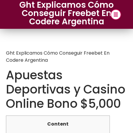
Ght Explicamos Cómo
Conseguir Freebet En
Codere Argentina
Ght Explicamos Cómo Conseguir Freebet En
Codere Argentina
Apuestas
Deportivas y Casino
Online Bono $5,000
Content