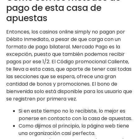
pago de esta casa de
apuestas
Entonces, los casinos online simply no pagan por
Débito Inmediato, a pesar de que carga con un
formato de pago bilateral. Mercado Pago es la
excepción, puesto que también podemos recibir
pagos por ese 1/2. El Código promocional Caliente,
te lleva a esta casa, que aparte de tener casi todas
las secciones que se espera, ofrece una gran
cantidad de bonos y promociones. El bono de
bienvenida solo está disponible para los usuario que
se registren por primera vez.
Si en este tiempo no lo recibiste, lo mejor es
ponerse en contacto con la casa de apuestas.
Como dijimos al principio, la página web tiene
una organización casi perfecta.