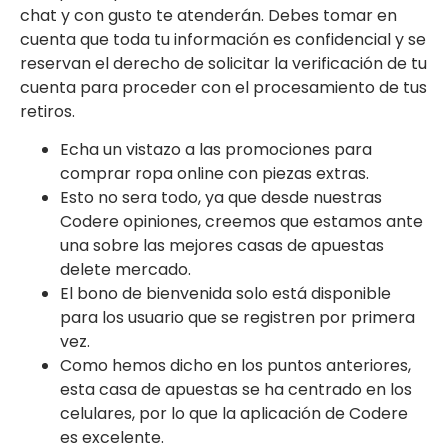
chat y con gusto te atenderán. Debes tomar en
cuenta que toda tu información es confidencial y se
reservan el derecho de solicitar la verificación de tu
cuenta para proceder con el procesamiento de tus
retiros.
Echa un vistazo a las promociones para
comprar ropa online con piezas extras.
Esto no sera todo, ya que desde nuestras
Codere opiniones, creemos que estamos ante
una sobre las mejores casas de apuestas
delete mercado.
El bono de bienvenida solo está disponible
para los usuario que se registren por primera
vez.
Como hemos dicho en los puntos anteriores,
esta casa de apuestas se ha centrado en los
celulares, por lo que la aplicación de Codere
es excelente.