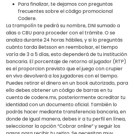
Para finalizar, te dejamos con preguntas
frecuentes sobre el código promocional
Codere.
La trampolín te pedirá su nombre, DNI sumado a
alias o CBU para proceder con el trámite. O se
analiza durante 24 horas hábiles, y si lo preguntás
cuánto tarda Betsson en reembolsar, el tiempo
varía de 3 a 5 días, esto dependerá de tu institución
bancaria. El porcentaje de retorno al jugador (RTP)
es el proporcion previsto que el juego con crupier
en vivo devolverá a los jugadores con el tiempo.
Puedes retirar el dinero en un book autorizado, para
ello debes obtener un código de barras en tu
cuenta de codere.mx, posteriormente acreditar tu
identidad con un documento oficial. También lo
podrás hacer mediante transferencia bancaria, en
donde de igual manera, debes ir a tu perfil en línea,
seleccionar la opción “Cobrar online” y seguir los
pasos para recibir tu retiro. Se necesitan muy