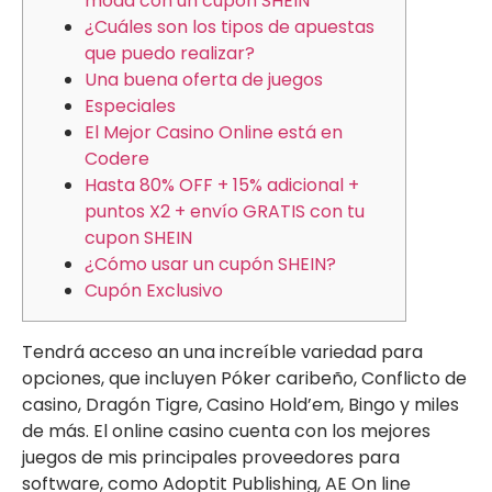
moda con un cupon SHEIN
¿Cuáles son los tipos de apuestas
que puedo realizar?
Una buena oferta de juegos
Especiales
El Mejor Casino Online está en
Codere
Hasta 80% OFF + 15% adicional +
puntos X2 + envío GRATIS con tu
cupon SHEIN
¿Cómo usar un cupón SHEIN?
Cupón Exclusivo
Tendrá acceso an una increíble variedad para
opciones, que incluyen Póker caribeño, Conflicto de
casino, Dragón Tigre, Casino Hold’em, Bingo y miles
de más. El online casino cuenta con los mejores
juegos de mis principales proveedores para
software, como Adoptit Publishing, AE On line