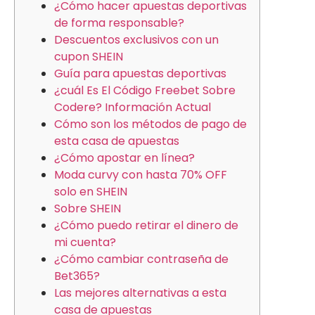
¿Cómo hacer apuestas deportivas
de forma responsable?
Descuentos exclusivos con un
cupon SHEIN
Guía para apuestas deportivas
¿cuál Es El Código Freebet Sobre
Codere? Información Actual
Cómo son los métodos de pago de
esta casa de apuestas
¿Cómo apostar en línea?
Moda curvy con hasta 70% OFF
solo en SHEIN
Sobre SHEIN
¿Cómo puedo retirar el dinero de
mi cuenta?
¿Cómo cambiar contraseña de
Bet365?
Las mejores alternativas a esta
casa de apuestas