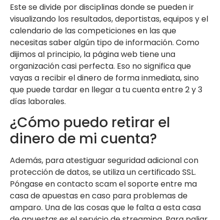
Este se divide por disciplinas donde se pueden ir
visualizando los resultados, deportistas, equipos y el
calendario de las competiciones en las que
necesitas saber algún tipo de información. Como
dijimos al principio, la página web tiene una
organización casi perfecta. Eso no significa que
vayas a recibir el dinero de forma inmediata, sino
que puede tardar en llegar a tu cuenta entre 2 y 3
días laborales.
¿Cómo puedo retirar el
dinero de mi cuenta?
Además, para atestiguar seguridad adicional con
protección de datos, se utiliza un certificado SSL.
Póngase en contacto scam el soporte entre ma
casa de apuestas en caso para problemas de
amparo. Una de las cosas que le falta a esta casa
de apuestas es el servicio de streaming. Para paliar