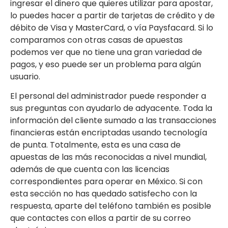
ingresar el dinero que quieres utilizar para apostar,
lo puedes hacer a partir de tarjetas de crédito y de
débito de Visa y MasterCard, o vía Paysfacard. Si lo
comparamos con otras casas de apuestas
podemos ver que no tiene una gran variedad de
pagos, y eso puede ser un problema para algún
usuario.
El personal del administrador puede responder a
sus preguntas con ayudarlo de adyacente. Toda la
información del cliente sumado a las transacciones
financieras están encriptadas usando tecnología
de punta. Totalmente, esta es una casa de
apuestas de las más reconocidas a nivel mundial,
además de que cuenta con las licencias
correspondientes para operar en México. Si con
esta sección no has quedado satisfecho con la
respuesta, aparte del teléfono también es posible
que contactes con ellos a partir de su correo