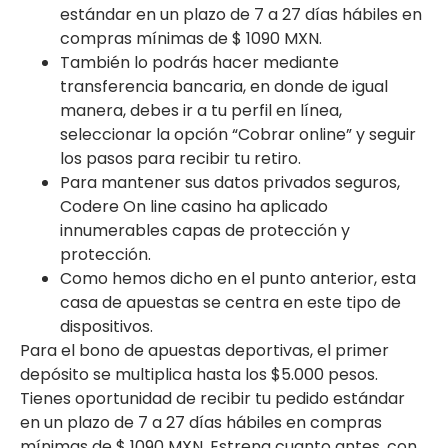
estándar en un plazo de 7 a 27 días hábiles en
compras mínimas de $ 1090 MXN.
También lo podrás hacer mediante
transferencia bancaria, en donde de igual
manera, debes ir a tu perfil en línea,
seleccionar la opción “Cobrar online” y seguir
los pasos para recibir tu retiro.
Para mantener sus datos privados seguros,
Codere On line casino ha aplicado
innumerables capas de protección y
protección.
Como hemos dicho en el punto anterior, esta
casa de apuestas se centra en este tipo de
dispositivos.
Para el bono de apuestas deportivas, el primer
depósito se multiplica hasta los $5.000 pesos.
Tienes oportunidad de recibir tu pedido estándar
en un plazo de 7 a 27 días hábiles en compras
mínimas de $ 1090 MXN. Estrena cuanto antes, con