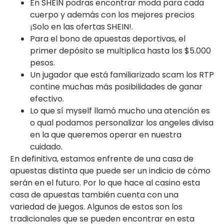
En SHEIN podras encontrar moda para cada
cuerpo y además con los mejores precios
¡Solo en las ofertas SHEIN!.
Para el bono de apuestas deportivas, el
primer depósito se multiplica hasta los $5.000
pesos.
Un jugador que está familiarizado scam los RTP
contine muchas más posibilidades de ganar
efectivo.
Lo que sí myself llamó mucho una atención es
o qual podamos personalizar los angeles divisa
en la que queremos operar en nuestra
cuidado.
En definitiva, estamos enfrente de una casa de
apuestas distinta que puede ser un indicio de cómo
serán en el futuro. Por lo que hace al casino esta
casa de apuestas también cuenta con una
variedad de juegos. Algunos de estos son los
tradicionales que se pueden encontrar en esta