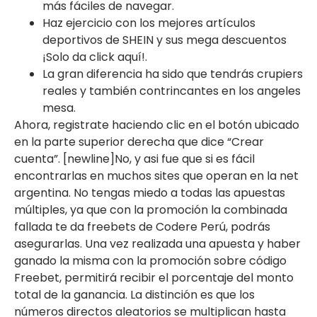
más fáciles de navegar.
Haz ejercicio con los mejores artículos
deportivos de SHEIN y sus mega descuentos
¡Solo da click aquí!.
La gran diferencia ha sido que tendrás crupiers
reales y también contrincantes en los angeles
mesa.
Ahora, registrate haciendo clic en el botón ubicado
en la parte superior derecha que dice “Crear
cuenta”. [newline]No, y asi fue que si es fácil
encontrarlas en muchos sites que operan en la net
argentina. No tengas miedo a todas las apuestas
múltiples, ya que con la promoción la combinada
fallada te da freebets de Codere Perú, podrás
asegurarlas. Una vez realizada una apuesta y haber
ganado la misma con la promoción sobre código
Freebet, permitirá recibir el porcentaje del monto
total de la ganancia. La distinción es que los
números directos aleatorios se multiplican hasta