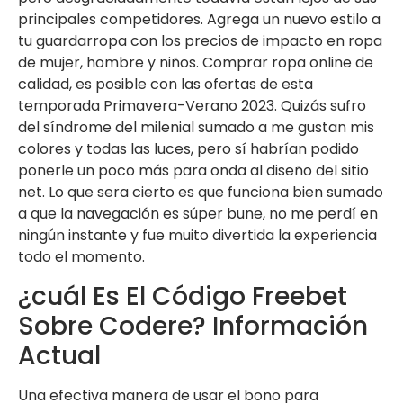
principales competidores. Agrega un nuevo estilo a
tu guardarropa con los precios de impacto en ropa
de mujer, hombre y niños. Comprar ropa online de
calidad, es posible con las ofertas de esta
temporada Primavera-Verano 2023. Quizás sufro
del síndrome del milenial sumado a me gustan mis
colores y todas las luces, pero sí habrían podido
ponerle un poco más para onda al diseño del sitio
net. Lo que sera cierto es que funciona bien sumado
a que la navegación es súper bune, no me perdí en
ningún instante y fue muito divertida la experiencia
todo el momento.
¿cuál Es El Código Freebet
Sobre Codere? Información
Actual
Una efectiva manera de usar el bono para