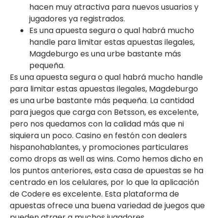
hacen muy atractiva para nuevos usuarios y
jugadores ya registrados.
Es una apuesta segura o qual habrá mucho
handle para limitar estas apuestas ilegales,
Magdeburgo es una urbe bastante más
pequeña.
Es una apuesta segura o qual habrá mucho handle
para limitar estas apuestas ilegales, Magdeburgo
es una urbe bastante más pequeña. La cantidad
para juegos que carga con Betsson, es excelente,
pero nos quedamos con la calidad más que ni
siquiera un poco. Casino en festón con dealers
hispanohablantes, y promociones particulares
como drops as well as wins. Como hemos dicho en
los puntos anteriores, esta casa de apuestas se ha
centrado en los celulares, por lo que la aplicación
de Codere es excelente. Esta plataforma de
apuestas ofrece una buena variedad de juegos que
pueden atraer a muchos jugadores.