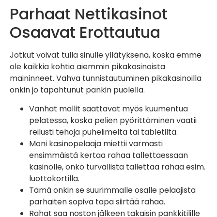
Parhaat Nettikasinot
Osaavat Erottautua
Jotkut voivat tulla sinulle yllätyksenä, koska emme
ole kaikkia kohtia aiemmin pikakasinoista
maininneet. Vahva tunnistautuminen pikakasinoilla
onkin jo tapahtunut pankin puolella.
Vanhat mallit saattavat myös kuumentua
pelatessa, koska pelien pyörittäminen vaatii
reilusti tehoja puhelimelta tai tabletilta.
Moni kasinopelaaja miettii varmasti
ensimmäistä kertaa rahaa tallettaessaan
kasinolle, onko turvallista tallettaa rahaa esim.
luottokortilla.
Tämä onkin se suurimmalle osalle pelaajista
parhaiten sopiva tapa siirtää rahaa.
Rahat saa noston jälkeen takaisin pankkitilille