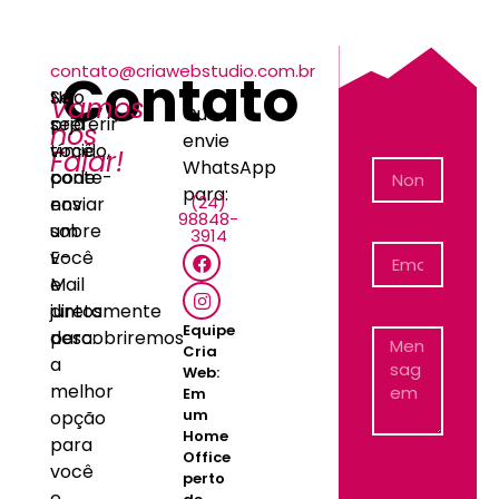
contato@criawebstudio.com.br
Contato
Não
Se
Vamos
Ou
seja
preferir
nos
envie
tímido,
você
Falar!
WhatsApp
conte-
pode
para:
(24)
nos
enviar
98848-
sobre
um
3914
você
E-
e
Mail
juntos
diretamente
Equipe
descobriremos
para:
Cria
a
Web:
melhor
Em
um
opção
Home
para
Office
você
perto
e