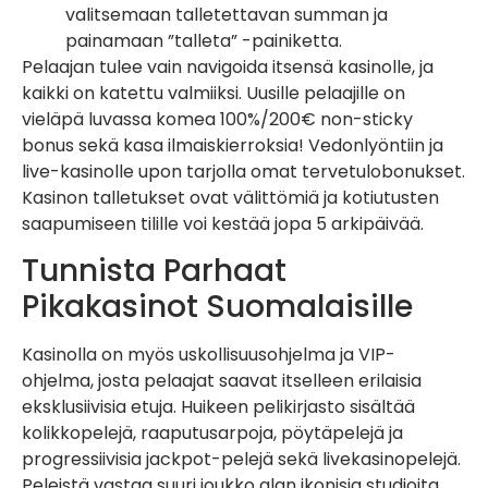
valitsemaan talletettavan summan ja
painamaan ”talleta” -painiketta.
Pelaajan tulee vain navigoida itsensä kasinolle, ja
kaikki on katettu valmiiksi. Uusille pelaajille on
vieläpä luvassa komea 100%/200€ non-sticky
bonus sekä kasa ilmaiskierroksia! Vedonlyöntiin ja
live-kasinolle upon tarjolla omat tervetulobonukset.
Kasinon talletukset ovat välittömiä ja kotiutusten
saapumiseen tilille voi kestää jopa 5 arkipäivää.
Tunnista Parhaat
Pikakasinot Suomalaisille
Kasinolla on myös uskollisuusohjelma ja VIP-
ohjelma, josta pelaajat saavat itselleen erilaisia
eksklusiivisia etuja. Huikeen pelikirjasto sisältää
kolikkopelejä, raaputusarpoja, pöytäpelejä ja
progressiivisia jackpot-pelejä sekä livekasinopelejä.
Peleistä vastaa suuri joukko alan ikonisia studioita