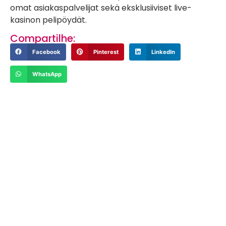
omat asiakaspalvelijat sekä eksklusiiviset live-
kasinon pelipöydät.
Compartilhe:
Facebook
Pinterest
LinkedIn
WhatsApp