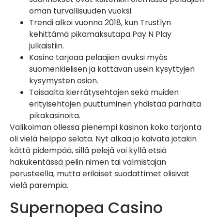
oman turvallisuuden vuoksi.
Trendi alkoi vuonna 2018, kun Trustlyn
kehittämä pikamaksutapa Pay N Play
julkaistiin.
Kasino tarjoaa pelaajien avuksi myös
suomenkielisen ja kattavan usein kysyttyjen
kysymysten osion.
Toisaalta kierrätysehtojen sekä muiden
erityisehtojen puuttuminen yhdistää parhaita
pikakasinoita.
Valikoiman ollessa pienempi kasinon koko tarjonta
oli vielä helppo selata. Nyt alkaa jo kaivata jotakin
kättä pidempää, sillä pelejä voi kyllä etsiä
hakukentässä pelin nimen tai valmistajan
perusteella, mutta erilaiset suodattimet olisivat
vielä parempia.
Supernopea Casino