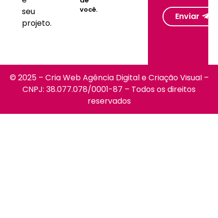
de
você.
seu
Enviar
projeto.
© 2025 – Cria Web Agência Digital e Criação Visual –
CNPJ: 38.077.078/0001-87 – Todos os direitos
reservados