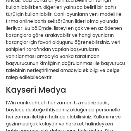
Ancak, bazı bonuslar yalnızca belirli bir tur için
kullanılabilirken, diğerleri yalnızca belirli bir bahis
türü için kullanılabilir. Canlı oyunların yeni modeli ile
firma online bahis sektörünün lideri olma yolunda
ilerliyor. Bu bölümde, listeyi en çok ve en az ödenen
kazançlara göre sıralayabilir ve hangi oyunların
kazançlar için favori olduğunu öğrenebilirsiniz. Veri
sahipleri tarafından yapılan başvuruların
yanıtlanması amacıyla Banka tarafından
başvurucunun kimliğinin doğrulanması ile başvurucu
talebinin netleştirilmesi amacıyla ek bilgi ve belge
talep edilebilecektir.
Kayseri Medya
1Win canlı sohbeti her zaman hizmetinizdedir,
böylece desteğe ihtiyacınız olduğunda personelle
her zaman iletişim halinde olabilirsiniz. Kullanımı ve
gezinmesi çok kolaydır ve hareket halindeyken
bahis yapmayı çok daha uygun hale getirir. Site