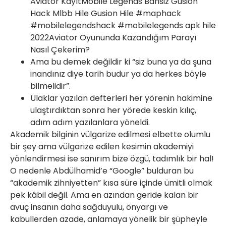
Aviator KayıtMobile Legends Bansiz Gusion
Hack Mlbb Hile Gusion Hile #maphack
#mobilelegendshack #mobilelegends apk hile
2022Aviator Oyununda Kazandığım Parayı
Nasıl Çekerim?
Ama bu demek değildir ki “siz buna ya da şuna
inandınız diye tarih budur ya da herkes böyle
bilmelidir”.
Ulaklar yazılan defterleri her yörenin hakimine
ulaştırdıktan sonra her yörede keskin kılıç,
adım adım yazılanlara yöneldi.
Akademik bilginin vülgarize edilmesi elbette olumlu
bir şey ama vülgarize edilen kesimin akademiyi
yönlendirmesi ise sanırım bize özgü, tadımlık bir hal!
O nedenle Abdülhamid’e “Google” bulduran bu
“akademik zihniyetten” kısa süre içinde ümitli olmak
pek kâbil değil. Ama en azından geride kalan bir
avuç insanın daha sağduyulu, önyargı ve
kabullerden azade, anlamaya yönelik bir şüpheyle