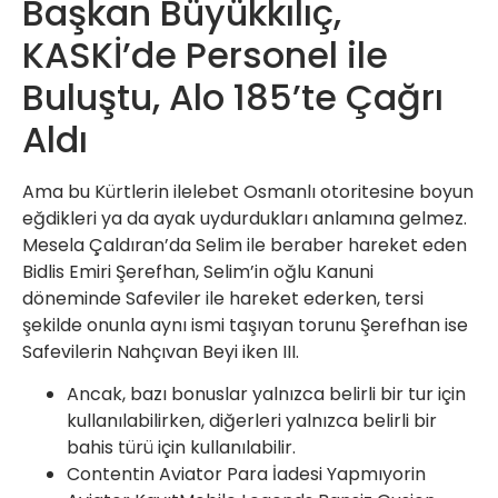
Başkan Büyükkılıç,
KASKİ’de Personel ile
Buluştu, Alo 185’te Çağrı
Aldı
Ama bu Kürtlerin ilelebet Osmanlı otoritesine boyun
eğdikleri ya da ayak uydurdukları anlamına gelmez.
Mesela Çaldıran’da Selim ile beraber hareket eden
Bidlis Emiri Şerefhan, Selim’in oğlu Kanuni
döneminde Safeviler ile hareket ederken, tersi
şekilde onunla aynı ismi taşıyan torunu Şerefhan ise
Safevilerin Nahçıvan Beyi iken III.
Ancak, bazı bonuslar yalnızca belirli bir tur için
kullanılabilirken, diğerleri yalnızca belirli bir
bahis türü için kullanılabilir.
Contentin Aviator Para İadesi Yapmıyorin