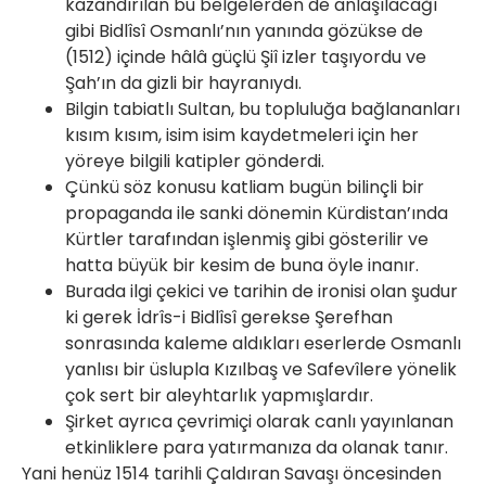
kazandırılan bu belgelerden de anlaşılacağı
gibi Bidlîsî Osmanlı’nın yanında gözükse de
(1512) içinde hâlâ güçlü Şiî izler taşıyordu ve
Şah’ın da gizli bir hayranıydı.
Bilgin tabiatlı Sultan, bu topluluğa bağlananları
kısım kısım, isim isim kaydetmeleri için her
yöreye bilgili katipler gönderdi.
Çünkü söz konusu katliam bugün bilinçli bir
propaganda ile sanki dönemin Kürdistan’ında
Kürtler tarafından işlenmiş gibi gösterilir ve
hatta büyük bir kesim de buna öyle inanır.
Burada ilgi çekici ve tarihin de ironisi olan şudur
ki gerek İdrîs-i Bidlîsî gerekse Şerefhan
sonrasında kaleme aldıkları eserlerde Osmanlı
yanlısı bir üslupla Kızılbaş ve Safevîlere yönelik
çok sert bir aleyhtarlık yapmışlardır.
Şirket ayrıca çevrimiçi olarak canlı yayınlanan
etkinliklere para yatırmanıza da olanak tanır.
Yani henüz 1514 tarihli Çaldıran Savaşı öncesinden