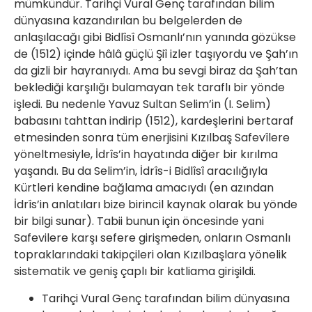
mümkündür. Tarihçi Vural Genç tarafından bilim
dünyasına kazandırılan bu belgelerden de
anlaşılacağı gibi Bidlîsî Osmanlı’nın yanında gözükse
de (1512) içinde hâlâ güçlü Şiî izler taşıyordu ve Şah’ın
da gizli bir hayranıydı. Ama bu sevgi biraz da Şah’tan
beklediği karşılığı bulamayan tek taraflı bir yönde
işledi. Bu nedenle Yavuz Sultan Selim’in (I. Selim)
babasını tahttan indirip (1512), kardeşlerini bertaraf
etmesinden sonra tüm enerjisini Kızılbaş Safevîlere
yöneltmesiyle, İdrîs’in hayatında diğer bir kırılma
yaşandı. Bu da Selim’in, İdrîs-i Bidlîsî aracılığıyla
Kürtleri kendine bağlama amacıydı (en azından
İdrîs’in anlatıları bize birincil kaynak olarak bu yönde
bir bilgi sunar). Tabii bunun için öncesinde yani
Safevilere karşı sefere girişmeden, onların Osmanlı
topraklarındaki takipçileri olan Kızılbaşlara yönelik
sistematik ve geniş çaplı bir katliama girişildi.
Tarihçi Vural Genç tarafından bilim dünyasına