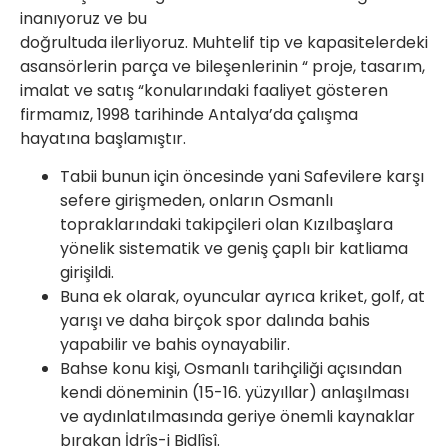
inanıyoruz ve bu
doğrultuda ilerliyoruz. Muhtelif tip ve kapasitelerdeki
asansörlerin parça ve bileşenlerinin “ proje, tasarım,
imalat ve satış “konularındaki faaliyet gösteren
firmamız, 1998 tarihinde Antalya’da çalışma
hayatına başlamıştır.
Tabii bunun için öncesinde yani Safevilere karşı
sefere girişmeden, onların Osmanlı
topraklarındaki takipçileri olan Kızılbaşlara
yönelik sistematik ve geniş çaplı bir katliama
girişildi.
Buna ek olarak, oyuncular ayrıca kriket, golf, at
yarışı ve daha birçok spor dalında bahis
yapabilir ve bahis oynayabilir.
Bahse konu kişi, Osmanlı tarihçiliği açısından
kendi döneminin (15-16. yüzyıllar) anlaşılması
ve aydınlatılmasında geriye önemli kaynaklar
bırakan İdrîs-i Bidlîsî.