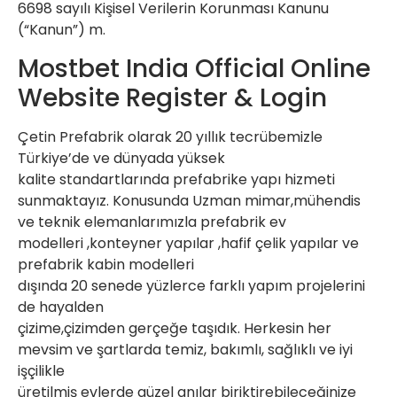
6698 sayılı Kişisel Verilerin Korunması Kanunu
(“Kanun”) m.
Mostbet India Official Online
Website Register & Login
Çetin Prefabrik olarak 20 yıllık tecrübemizle
Türkiye’de ve dünyada yüksek
kalite standartlarında prefabrike yapı hizmeti
sunmaktayız. Konusunda Uzman mimar,mühendis
ve teknik elemanlarımızla prefabrik ev
modelleri ,konteyner yapılar ,hafif çelik yapılar ve
prefabrik kabin modelleri
dışında 20 senede yüzlerce farklı yapım projelerini
de hayalden
çizime,çizimden gerçeğe taşıdık. Herkesin her
mevsim ve şartlarda temiz, bakımlı, sağlıklı ve iyi
işçilikle
üretilmiş evlerde güzel anılar biriktirebileceğinize