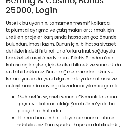
Betting & Casino, Bonus
25000, Login
Üstelik bu uyarının, tamamen “resmî” kollarca,
toplumsal ayrışma ve çatışmaları arttırmak için
üretilen projeler karşısında hassaten göz önünde
bulundurulması lazım. Bunun için, bilhassa siyaset
dehlizlerindeki fırtınalı anaforlara inat sağduyulu
hareket etmeyi öneriyorum. Bilakis Pandora’nın
kutusu açılmışken, içindekileri bilmek ve sunmak da
en tabii hakkımız. Buna rağmen sıradan okur ve
kamuoyunun da yeni bilginin ortaya konulması ve
anlaşılmasında önyargı duvarlarını yıkması gerek.
Mehmet’in siyaseti sonucu Osmanlı tarafına
geçer ve kaleme aldığı Şerefnâme’yi de bu
padişaha ithaf eder.
Hemen hemen her olayın sonucunu tahmin
edebilirsiniz.Tüm sporlar kapsam dahilindedir,