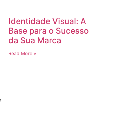
Identidade Visual: A
Base para o Sucesso
da Sua Marca
Read More »
.
e