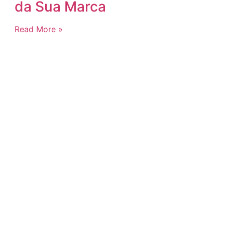
da Sua Marca
Read More »