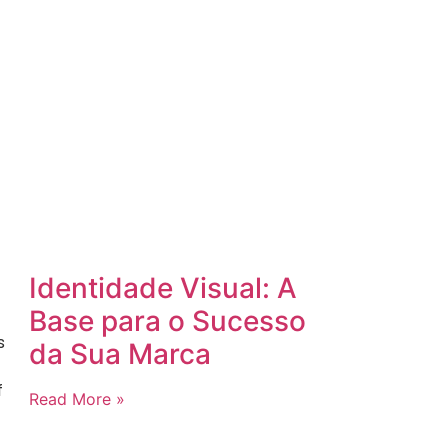
Identidade Visual: A
Base para o Sucesso
s
da Sua Marca
f
Read More »