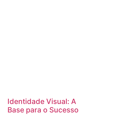
Identidade Visual: A
Base para o Sucesso