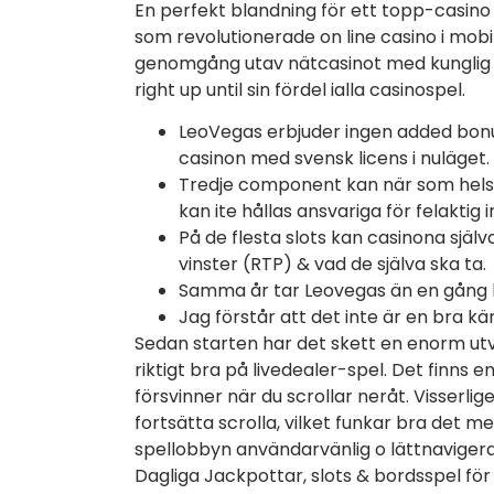
En perfekt blandning för ett topp-casino
som revolutionerade on line casino i mobi
genomgång utav nätcasinot med kunglig g
right up until sin fördel ialla casinospel.
LeoVegas erbjuder ingen added bonus
casinon med svensk licens i nuläget.
Tredje component kan när som hels
kan ite hållas ansvariga för felaktig 
På de flesta slots kan casinona själ
vinster (RTP) & vad de själva ska ta.
Samma år tar Leovegas än en gång k
Jag förstår att det inte är en bra kä
Sedan starten har det skett en enorm utve
riktigt bra på livedealer-spel. Det finns 
försvinner när du scrollar neråt. Visserl
fortsätta scrolla, vilket funkar bra det 
spellobbyn användarvänlig o lättnavigera
Dagliga Jackpottar, slots & bordsspel för 