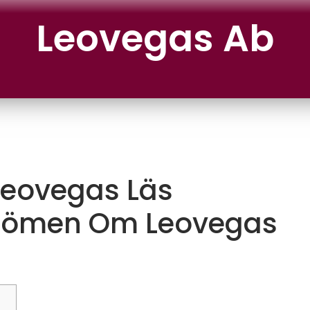
Leovegas Ab
ovegas Läs
ömen Om Leovegas