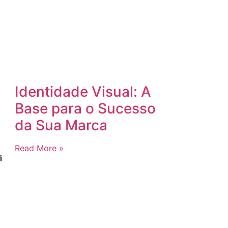
Identidade Visual: A
Base para o Sucesso
da Sua Marca
Read More »
i