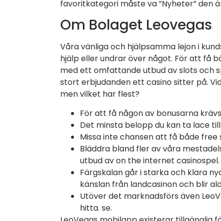
favoritkategori måste va ”Nyheter” den är 
Om Bolaget Leovegas
Våra vänliga och hjälpsamma lejon i kund
hjälp eller undrar över något. För att f
med ett omfattande utbud av slots och s
stort erbjudanden ett casino sitter på. V
men vilket har flest?
För att få någon av bonusarna krävs 
Det minsta belopp du kan ta lace till
Missa inte chansen att få både free s
Bläddra bland fler av våra mestadel
utbud av on the internet casinospel.
Färgskalan går i starka och klara n
känslan från landcasinon och blir ald
Utöver det marknadsförs även LeoVe
hitta. se.
LeoVegas mobilapp existerar tillgänglig f