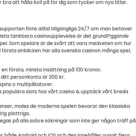
bra att hålla koll på för dig som tycker om nya titlar.
supporten finns alltid tillgängliga 24/7 om man behöver
å bästa tänkbara casinoupplevelse är det grundl?ggande
pel. Som spelare är de svårt att vara medveten om hur
id första anblicken har alla svenska casinon många spel,
en första, minsta insättning på 100 kronor.
 ditt personkonto är 200 kr.
pins o multiplikatorer.
s populära slots hos vårt casino & upptäck vårt breda
yanser, males de moderna spelen bevarar den klassiska
rig plottriga.
gas på alla sobre sökningar som inte ger någon träff på
ör både Android och IOS och den innehåller vunnit flera