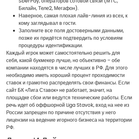
SberPay, операторов сотовой связи (МТС,
Билайн, Теле2, Мегафон).
Наверное, самая плохая лайв-линия из всех, к
кому заглядывал в гости.
Заполните все поля достоверными данными,
позже их придётся подтвердить по условиям
процедуры идентификации.
Каждый игрок может самостоятельно решить для
себя, какой букмекер лучше, но объективно – обе
компании находятся в числе лучших в РФ. Для этого
необходимо иметь хороший процент проходимости
ставок и грамотно распределять свои финансы. Если
сайт БК «Лига Ставок» не работает, значит, на
площадке сбои или ведутся технические работы. Если
речь идет об оффшорной Liga Stavok, вход на нее из
России запрещен по причине отсутствия у него
лицензии на ведение игорного бизнеса на территории
РФ.