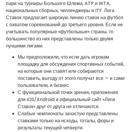
пари на турниры Большого Шлема, ATP и WTA,
национальных сборных, челленджеры и ITF. Лига
Ставок предлагает широкую линию ставок на футбол
с охватом соревнований до третьего уровня. Если не
учитывать популярные «футбольные» страны, то
большинство из них представлены только двумя
лучшими лигами.
Мы предположили, что если дать игрокам
площадку для обсуждения спортивных событий,
на которые они ставят или собираются
поставить, выгоду от этого получат все — и сами
пользователи, и бизнес.
С функциональной точки зрения, приложения
для iOS/Android и официальный сайт «Лиги
Ставок» друг от друга не отличаются.
Слабые чемпионаты зачастую представлены
ставками только на исходы, тоталы, форы и
результаты текущей четверти.