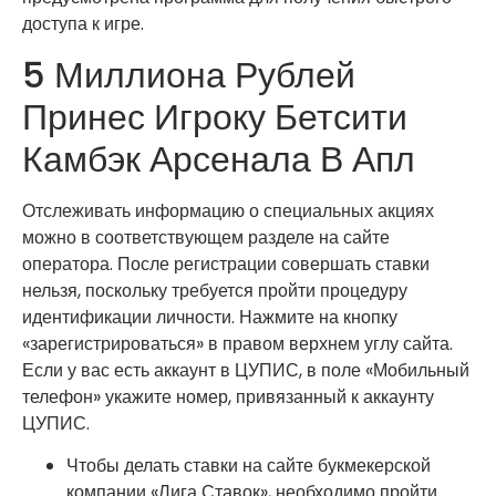
доступа к игре.
5 Миллиона Рублей
Принес Игроку Бетсити
Камбэк Арсенала В Апл
Отслеживать информацию о специальных акциях
можно в соответствующем разделе на сайте
оператора. После регистрации совершать ставки
нельзя, поскольку требуется пройти процедуру
идентификации личности. Нажмите на кнопку
«зарегистрироваться» в правом верхнем углу сайта.
Если у вас есть аккаунт в ЦУПИС, в поле «Мобильный
телефон» укажите номер, привязанный к аккаунту
ЦУПИС.
Чтобы делать ставки на сайте букмекерской
компании «Лига Ставок», необходимо пройти