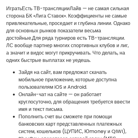
ИгратьЕсть ТВ-трансляцииЛайв — не самая сильная
сторона БК «Лига Ставок». Коэффициенты не самые
привлекательные, проседает и глубина линии. Однако
для основных рынков показатели весьма
достойные.Для ряда турниров есть ТВ-трансляции.
ЛС вообще партнер многих спортивных клубов и лиг,
а значит и видос могут прикручивать. Что делать, на
одних быстрые выплатах не уедешь.
Зайдя на сайт, вам предложат скачать
мобильное приложение, которые доступна
пользователям iOS и Android.
Онлайн-чат на сайте — он работает
круглосуточно, для обращения требуется ввести
имя и текст письма.
Пополнить счет вы сможете при помощи
банковских карт представленных платежных
систем, кошельков (ЦУПИС, Юmoney и QIWI),