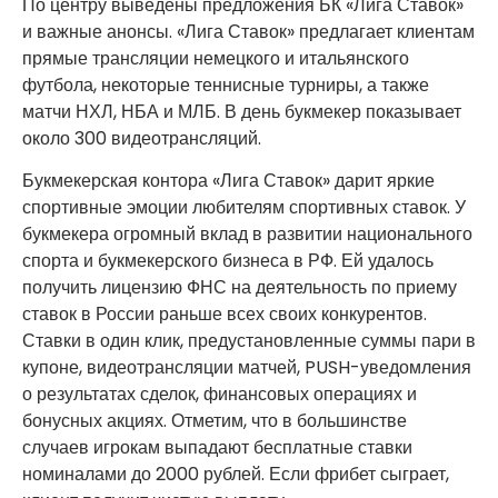
По центру выведены предложения БК «Лига Ставок»
и важные анонсы. «Лига Ставок» предлагает клиентам
прямые трансляции немецкого и итальянского
футбола, некоторые теннисные турниры, а также
матчи НХЛ, НБА и МЛБ. В день букмекер показывает
около 300 видеотрансляций.
Букмекерская контора «Лига Ставок» дарит яркие
спортивные эмоции любителям спортивных ставок. У
букмекера огромный вклад в развитии национального
спорта и букмекерского бизнеса в РФ. Ей удалось
получить лицензию ФНС на деятельность по приему
ставок в России раньше всех своих конкурентов.
Ставки в один клик, предустановленные суммы пари в
купоне, видеотрансляции матчей, PUSH-уведомления
о результатах сделок, финансовых операциях и
бонусных акциях. Отметим, что в большинстве
случаев игрокам выпадают бесплатные ставки
номиналами до 2000 рублей. Если фрибет сыграет,