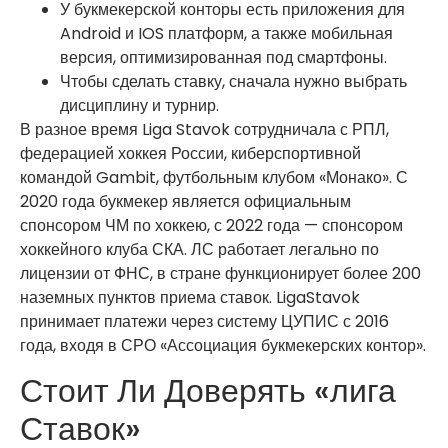
У букмекерской конторы есть приложения для
Android и IOS платформ, а также мобильная
версия, оптимизированная под смартфоны.
Чтобы сделать ставку, сначала нужно выбрать
дисциплину и турнир.
В разное время Liga Stavok сотрудничала с РПЛ,
федерацией хоккея России, киберспортивной
командой Gambit, футбольным клубом «Монако». С
2020 года букмекер является официальным
спонсором ЧМ по хоккею, с 2022 года — спонсором
хоккейного клуба СКА. ЛС работает легально по
лицензии от ФНС, в стране функционирует более 200
наземных пунктов приема ставок. LigaStavok
принимает платежи через систему ЦУПИС с 2016
года, входя в СРО «Ассоциация букмекерских контор».
Стоит Ли Доверять «лига
Ставок»