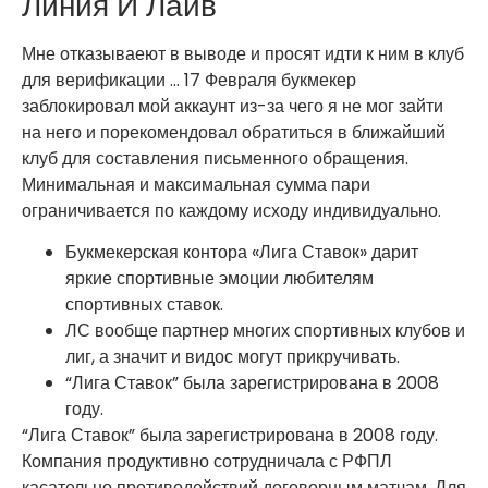
Линия И Лайв
Мне отказываеют в выводе и просят идти к ним в клуб
для верификации … 17 Февраля букмекер
заблокировал мой аккаунт из-за чего я не мог зайти
на него и порекомендовал обратиться в ближайший
клуб для составления письменного обращения.
Минимальная и максимальная сумма пари
ограничивается по каждому исходу индивидуально.
Букмекерская контора «Лига Ставок» дарит
яркие спортивные эмоции любителям
спортивных ставок.
ЛС вообще партнер многих спортивных клубов и
лиг, а значит и видос могут прикручивать.
“Лига Ставок” была зарегистрирована в 2008
году.
“Лига Ставок” была зарегистрирована в 2008 году.
Компания продуктивно сотрудничала с РФПЛ
касательно противодействий договорным матчам. Для