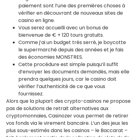
paiement sont l’une des premières choses à
vérifier en découvrant de nouveaux sites de
casino en ligne.
Vous serez accueilli avec un bonus de
bienvenue de € + 120 tours gratuits.
Comme j’ai un budget très serré, je boycotte
le supermarché depuis des années et je fais
des économies MONSTRES.
Cette procédure est simple puisqu’il suffit
d’envoyer les documents demandés, mais elle
prendra quelques jours, car le casino doit
vérifier l’authenticité de ce que vous
fournissez.
Alors que la plupart des crypto-casinos ne propose
pas de solutions de retrait alternatives aux
cryptomonnaies, Casinozer vous permet de retirer
vos fonds via le virement bancaire. L’un des jeux les
plus sous-estimés dans les casinos – le Baccarat –