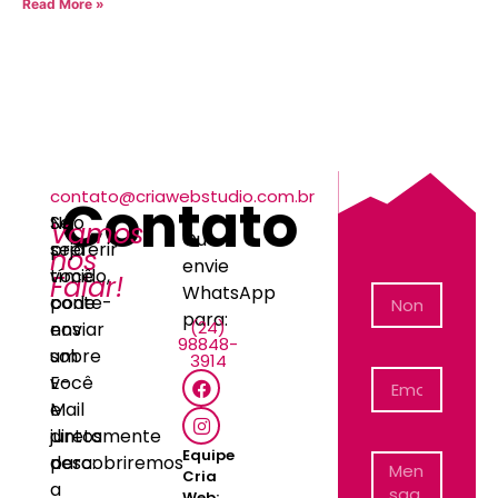
Read More »
contato@criawebstudio.com.br
Contato
Não
Se
Vamos
Ou
seja
preferir
nos
envie
tímido,
você
Falar!
WhatsApp
conte-
pode
para:
(24)
nos
enviar
98848-
sobre
um
3914
você
E-
e
Mail
juntos
diretamente
Equipe
descobriremos
para:
Cria
a
Web: