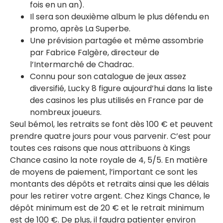
fois en un an).
Il sera son deuxième album le plus défendu en
promo, après La Superbe.
Une prévision partagée et même assombrie
par Fabrice Falgère, directeur de
l’Intermarché de Chadrac.
Connu pour son catalogue de jeux assez
diversifié, Lucky 8 figure aujourd’hui dans la liste
des casinos les plus utilisés en France par de
nombreux joueurs.
Seul bémol, les retraits se font dès 100 € et peuvent
prendre quatre jours pour vous parvenir. C’est pour
toutes ces raisons que nous attribuons à Kings
Chance casino la note royale de 4, 5/5. En matière
de moyens de paiement, l’important ce sont les
montants des dépôts et retraits ainsi que les délais
pour les retirer votre argent. Chez Kings Chance, le
dépôt minimum est de 20 € et le retrait minimum
est de 100 €. De plus, il faudra patienter environ