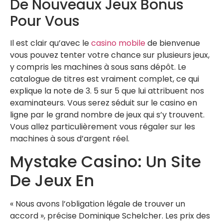
De Nouveaux Jeux Bonus
Pour Vous
Il est clair qu’avec le
casino mobile
de bienvenue
vous pouvez tenter votre chance sur plusieurs jeux,
y compris les machines à sous sans dépôt. Le
catalogue de titres est vraiment complet, ce qui
explique la note de 3. 5 sur 5 que lui attribuent nos
examinateurs. Vous serez séduit sur le casino en
ligne par le grand nombre de jeux qui s’y trouvent.
Vous allez particulièrement vous régaler sur les
machines à sous d’argent réel.
Mystake Casino: Un Site
De Jeux En
« Nous avons l’obligation légale de trouver un
accord », précise Dominique Schelcher. Les prix des