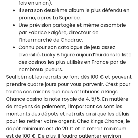
fois en un an).
Il sera son deuxième album le plus défendu en
promo, après La Superbe.
Une prévision partagée et même assombrie
par Fabrice Falgère, directeur de
l’Intermarché de Chadrac.
Connu pour son catalogue de jeux assez
diversifié, Lucky 8 figure aujourd’hui dans la liste
des casinos les plus utilisés en France par de
nombreux joueurs.
Seul bémol, les retraits se font dès 100 € et peuvent
prendre quatre jours pour vous parvenir. C’est pour
toutes ces raisons que nous attribuons à Kings
Chance casino la note royale de 4, 5/5. En matière
de moyens de paiement, l’important ce sont les
montants des dépôts et retraits ainsi que les délais
pour les retirer votre argent. Chez Kings Chance, le
dépôt minimum est de 20 € et le retrait minimum
est de 100 €. De plus, il faudra patienter environ