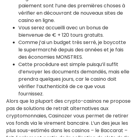
paiement sont l’une des premières choses à
vérifier en découvrant de nouveaux sites de
casino en ligne.
Vous serez accueilli avec un bonus de
bienvenue de € + 120 tours gratuits.
Comme j’ai un budget très serré, je boycotte
le supermarché depuis des années et je fais
des économies MONSTRES.
Cette procédure est simple puisqu’il suffit
d’envoyer les documents demandés, mais elle
prendra quelques jours, car le casino doit
vérifier l’authenticité de ce que vous
fournissez.
Alors que la plupart des crypto-casinos ne propose
pas de solutions de retrait alternatives aux
cryptomonnaies, Casinozer vous permet de retirer
vos fonds via le virement bancaire. L’un des jeux les
plus sous-estimés dans les casinos – le Baccarat –