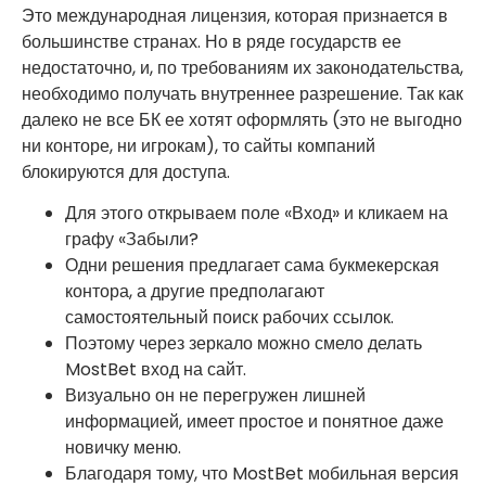
Это международная лицензия, которая признается в
большинстве странах. Но в ряде государств ее
недостаточно, и, по требованиям их законодательства,
необходимо получать внутреннее разрешение. Так как
далеко не все БК ее хотят оформлять (это не выгодно
ни конторе, ни игрокам), то сайты компаний
блокируются для доступа.
Для этого открываем поле «Вход» и кликаем на
графу «Забыли?
Одни решения предлагает сама букмекерская
контора, а другие предполагают
самостоятельный поиск рабочих ссылок.
Поэтому через зеркало можно смело делать
MostBet вход на сайт.
Визуально он не перегружен лишней
информацией, имеет простое и понятное даже
новичку меню.
Благодаря тому, что MostBet мобильная версия