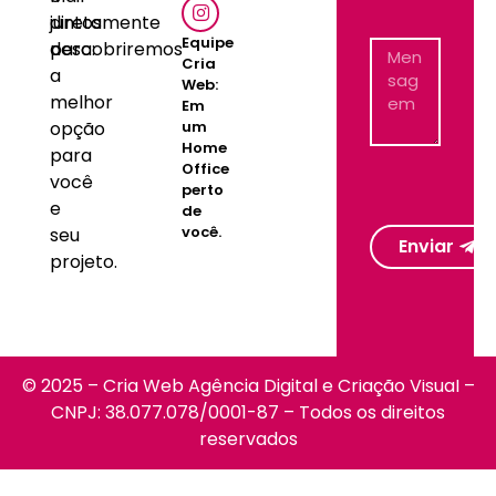
juntos
diretamente
Equipe
descobriremos
para:
Cria
a
Web:
melhor
Em
um
opção
Home
para
Office
você
perto
e
de
você.
seu
Enviar
projeto.
© 2025 – Cria Web Agência Digital e Criação Visual –
CNPJ: 38.077.078/0001-87 – Todos os direitos
reservados