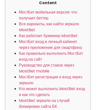
Content
МостБет мобильная версия: что
получает беттер
Все варианты, как найти зеркало
MostBet
Как работает букмекер MostBet
МостБет вход в личный кабинет
через приложение для смартфона
Как правильно выполнить МостБет
вход на сайт
Руководство для ставок через
MostBet mobile
МостБет регистрация и вход через
зеркало
Кто может выполнить MostBet вход
и как это сделать
MostBet зеркало на случай
блокировки сайта БК