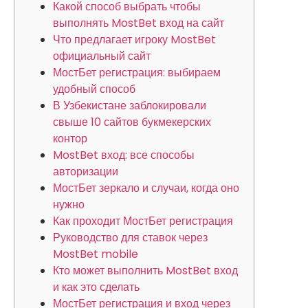
Какой способ выбрать чтобы
выполнять MostBet вход на сайт
Что предлагает игроку MostBet
официальный сайт
МостБет регистрация: выбираем
удобный способ
В Узбекистане заблокировали
свыше 10 сайтов букмекерских
контор
MostBet вход: все способы
авторизации
МостБет зеркало и случаи, когда оно
нужно
Как проходит МостБет регистрация
Руководство для ставок через
MostBet mobile
Кто может выполнить MostBet вход
и как это сделать
МостБет регистрация и вход через