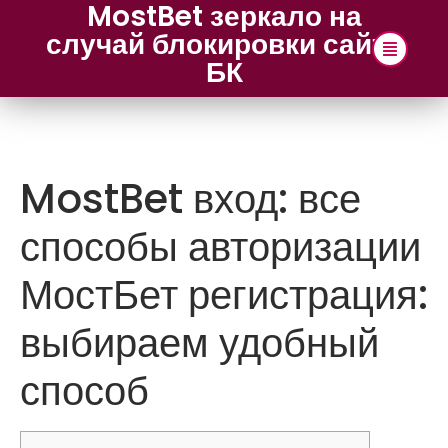
MostBet зеркало на
случай блокировки сайта
БК
MostBet вход: все
способы авторизации
МостБет регистрация:
выбираем удобный
способ