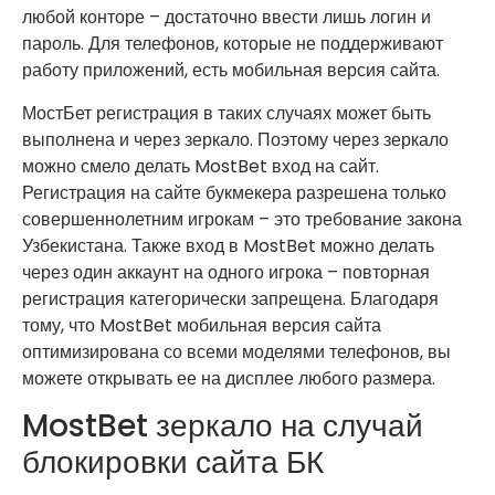
любой конторе – достаточно ввести лишь логин и
пароль. Для телефонов, которые не поддерживают
работу приложений, есть мобильная версия сайта.
МостБет регистрация в таких случаях может быть
выполнена и через зеркало. Поэтому через зеркало
можно смело делать MostBet вход на сайт.
Регистрация на сайте букмекера разрешена только
совершеннолетним игрокам – это требование закона
Узбекистана. Также вход в MostBet можно делать
через один аккаунт на одного игрока – повторная
регистрация категорически запрещена. Благодаря
тому, что MostBet мобильная версия сайта
оптимизирована со всеми моделями телефонов, вы
можете открывать ее на дисплее любого размера.
MostBet зеркало на случай
блокировки сайта БК