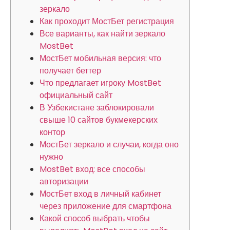
зеркало
Как проходит МостБет регистрация
Все варианты, как найти зеркало
MostBet
МостБет мобильная версия: что
получает беттер
Что предлагает игроку MostBet
официальный сайт
В Узбекистане заблокировали
свыше 10 сайтов букмекерских
контор
МостБет зеркало и случаи, когда оно
нужно
MostBet вход: все способы
авторизации
МостБет вход в личный кабинет
через приложение для смартфона
Какой способ выбрать чтобы