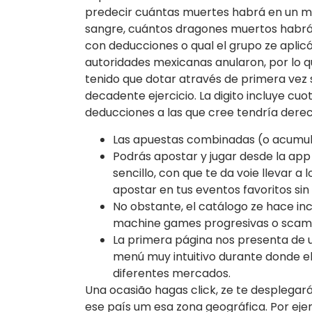
predecir cuántas muertes habrá en un ma
sangre, cuántos dragones muertos habr
con deducciones o qual el grupo ze aplicó 
autoridades mexicanas anularon, por lo q
tenido que dotar através de primera vez s
decadente ejercicio. La digito incluye cu
deducciones a las que cree tendría dere
Las apuestas combinadas (o acumulad
Podrás apostar y jugar desde la ap
sencillo, con que te da voie llevar a
apostar en tus eventos favoritos si
No obstante, el catálogo ze hace inc
machine games progresivas o scam 
La primera página nos presenta de u
menú muy intuitivo durante donde e
diferentes mercados.
Una ocasião hagas click, ze te desplegar
ese país um esa zona geográfica. Por ej