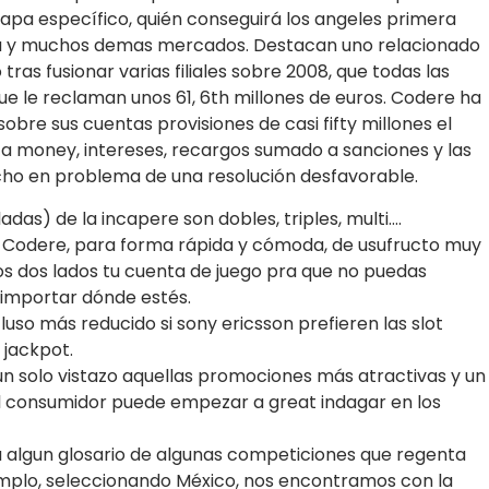
pa específico, quién conseguirá los angeles primera
á y muchos demas mercados. Destacan uno relacionado
tras fusionar varias filiales sobre 2008, que todas las
ue le reclaman unos 61, 6th millones de euros. Codere ha
obre sus cuentas provisiones de casi fifty millones el
ota money, intereses, recargos sumado a sanciones y las
cho en problema de una resolución desfavorable.
as) de la incapere son dobles, triples, multi….
p Codere, para forma rápida y cómoda, de usufructo muy
 los dos lados tu cuenta de juego pra que no puedas
n importar dónde estés.
luso más reducido si sony ericsson prefieren las slot
jackpot.
n solo vistazo aquellas promociones más atractivas y un
l consumidor puede empezar a great indagar en los
á algun glosario de algunas competiciones que regenta
emplo, seleccionando México, nos encontramos con la