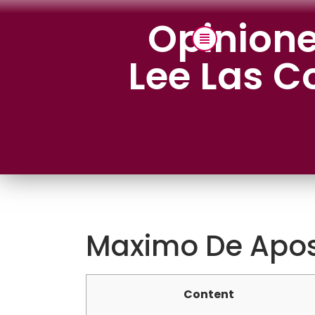
Opinion
Lee Las C
Maximo De Apos
Content