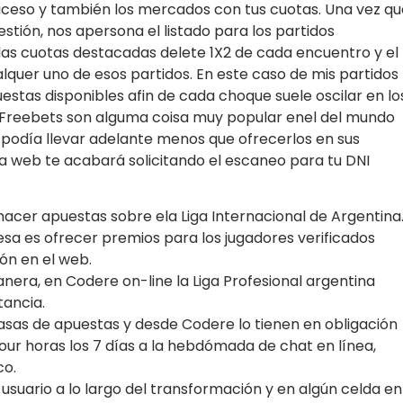
ceso y también los mercados con tus cuotas. Una vez qu
tión, nos apersona el listado para los partidos
s cuotas destacadas delete 1X2 de cada encuentro y el
quer uno de esos partidos. En este caso de mis partidos
stas disponibles afin de cada choque suele oscilar en lo
as Freebets son alguma coisa muy popular enel del mundo
 podía llevar adelante menos que ofrecerlos en sus
la web te acabará solicitando el escaneo para tu DNI
acer apuestas sobre ela Liga Internacional de Argentina
resa es ofrecer premios para los jugadores verificados
ión en el web.
era, en Codere on-line la Liga Profesional argentina
tancia.
casas de apuestas y desde Codere lo tienen en obligación
our horas los 7 días a la hebdómada de chat en línea,
co.
 usuario a lo largo del transformación y en algún celda en