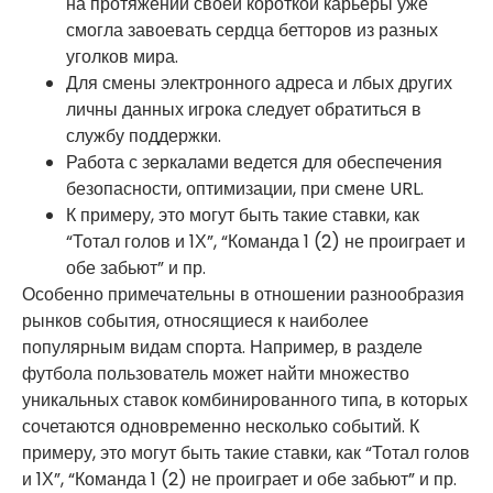
на протяжении своей короткой карьеры уже
смогла завоевать сердца бетторов из разных
уголков мира.
Для смены электронного адреса и лбых других
личны данных игрока следует обратиться в
службу поддержки.
Работа с зеркалами ведется для обеспечения
безопасности, оптимизации, при смене URL.
К примеру, это могут быть такие ставки, как
“Тотал голов и 1Х”, “Команда 1 (2) не проиграет и
обе забьют” и пр.
Особенно примечательны в отношении разнообразия
рынков события, относящиеся к наиболее
популярным видам спорта. Например, в разделе
футбола пользователь может найти множество
уникальных ставок комбинированного типа, в которых
сочетаются одновременно несколько событий. К
примеру, это могут быть такие ставки, как “Тотал голов
и 1Х”, “Команда 1 (2) не проиграет и обе забьют” и пр.