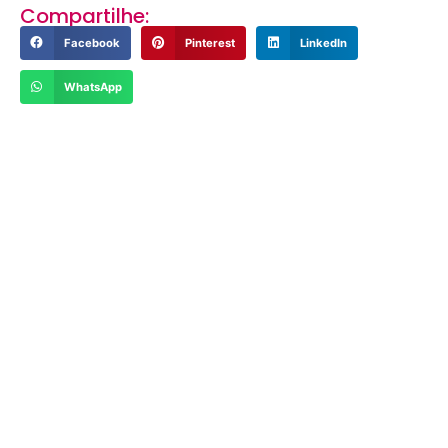
Compartilhe:
Facebook
Pinterest
LinkedIn
WhatsApp