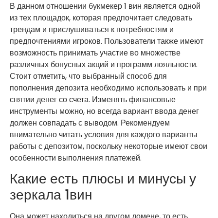
В данном отношении букмекер 1 вин является одной
из тех площадок, которая предпочитает следовать
трендам и прислушиваться к потребностям и
предпочтениями игроков. Пользователи также имеют
возможность принимать участие во множестве
различных бонусных акций и программ лояльности.
Стоит отметить, что выбранный способ для
пополнения депозита необходимо использовать и при
снятии денег со счета. Изменять финансовые
инструменты можно, но всегда вариант ввода денег
должен совпадать с выводом. Рекомендуем
внимательно читать условия для каждого варианты
работы с депозитом, поскольку некоторые имеют свои
особенности выполнения платежей.
Какие есть плюсы и минусы у
зеркала 1вин
Она может находиться на другом домене, то есть