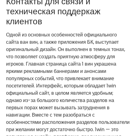
Контакты для связи и
техническая поддеркаж
клиентов
Одной из основных особенностей официального
сайта ван вин, а также приложения БК, выступает
оригинальный дизайн. Он выполнен в темных тонах,
что позволяет создать приятную атмосферу для
игроков. Главная страница сайта 1 вин украшена
яркими рекламными баннерами и анонсами
популярных событий, что привлекает внимание
посетителей. Интерфейс, которым обладает 1win
официальный сайт, в целом является удобным;
однако из-за большого количества разделов на
первых порах может вызывать затруднения в
навигации. Вместе с тем разобраться с
особенностями расположения разделов пользователи
при желании могут достаточно быстро. 1win — это