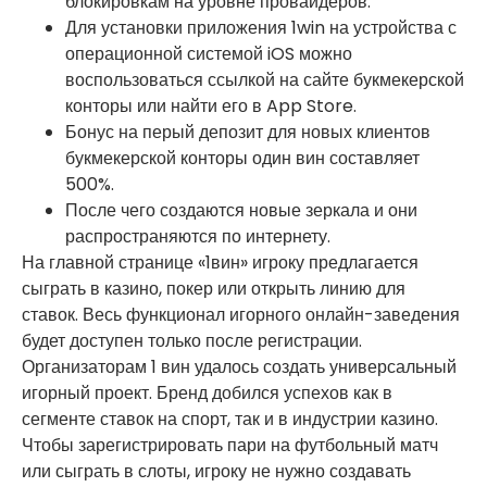
блокировкам на уровне провайдеров.
Для установки приложения 1win на устройства с
операционной системой iOS можно
воспользоваться ссылкой на сайте букмекерской
конторы или найти его в App Store.
Бонус на перый депозит для новых клиентов
букмекерской конторы один вин составляет
500%.
После чего создаются новые зеркала и они
распространяются по интернету.
На главной странице «1вин» игроку предлагается
сыграть в казино, покер или открыть линию для
ставок. Весь функционал игорного онлайн-заведения
будет доступен только после регистрации.
Организаторам 1 вин удалось создать универсальный
игорный проект. Бренд добился успехов как в
сегменте ставок на спорт, так и в индустрии казино.
Чтобы зарегистрировать пари на футбольный матч
или сыграть в слоты, игроку не нужно создавать