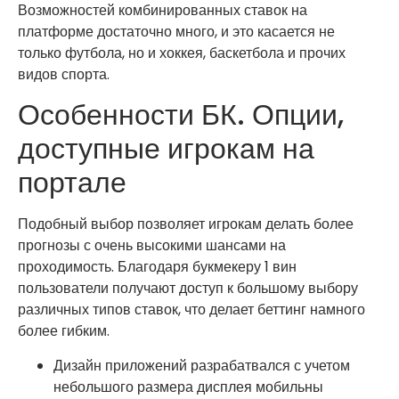
Возможностей комбинированных ставок на
платформе достаточно много, и это касается не
только футбола, но и хоккея, баскетбола и прочих
видов спорта.
Особенности БК. Опции,
доступные игрокам на
портале
Подобный выбор позволяет игрокам делать более
прогнозы с очень высокими шансами на
проходимость. Благодаря букмекеру 1 вин
пользователи получают доступ к большому выбору
различных типов ставок, что делает беттинг намного
более гибким.
Дизайн приложений разрабатвался с учетом
небольшого размера дисплея мобильны