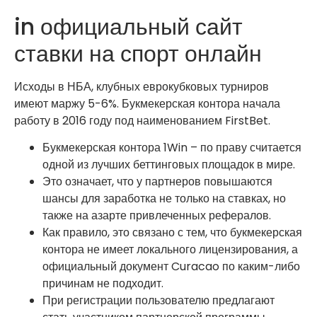
in официальный сайт
ставки на спорт онлайн
Исходы в НБА, клубных еврокубковых турниров
имеют маржу 5-6%. Букмекерская контора начала
работу в 2016 году под наименованием FirstBet.
Букмекерская контора 1Win – по праву считается
одной из лучших беттинговых площадок в мире.
Это означает, что у партнеров повышаются
шансы для заработка не только на ставках, но
также на азарте привлеченных рефералов.
Как правило, это связано с тем, что букмекерская
контора не имеет локального лицензирования, а
официальный документ Curacao по каким-либо
причинам не подходит.
При регистрации пользователю предлагают