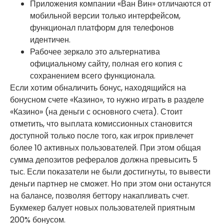
Приложения компании «Ван Вин» отличаются от
мобильной версии только интерфейсом,
функционал платформ для телефонов
идентичен.
Рабочее зеркало это альтернатива
официальному сайту, полная его копия с
сохранением всего функционала.
Если хотим обналичить бонус, находящийся на
бонусном счете «Казино», то нужно играть в разделе
«Казино» (на деньги с основного счета). Стоит
отметить, что выплата комиссионных становится
доступной только после того, как игрок привлечет
более 10 активных пользователей. При этом общая
сумма депозитов рефералов должна превысить 5
тыс. Если показатели не были достигнуты, то вывести
деньги партнер не сможет. Но при этом они останутся
на балансе, позволяя беттору накапливать счет.
Букмекер балует новых пользователей приятным
200% бонусом.