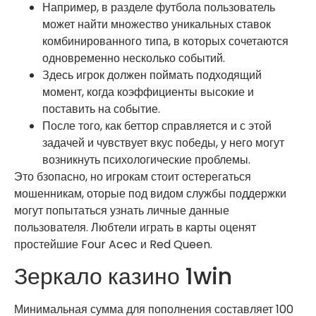
Например, в разделе футбола пользователь
может найти множество уникальных ставок
комбинированного типа, в которых сочетаются
одновременно несколько событий.
Здесь игрок должен поймать подходящий
момент, когда коэффициенты высокие и
поставить на событие.
После того, как беттор справляется и с этой
задачей и чувствует вкус победы, у него могут
возникнуть психологические проблемы.
Это бзопасно, но игрокам стоит остерегаться
мошенникам, оторые под видом службы поддержки
могут попытаться узнать личные данные
пользователя. Любтели играть в карты оценят
простейшие Four Acec и Red Queen.
Зеркало казино 1win
Минимальная сумма для пополнения составляет 100