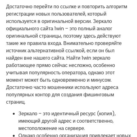
Достаточно перейти по ссылке и повторить алгоритм
регистрации новых пользователей, который
используется в оригинальной версии. Зеркало
официального сайта 1win – это полный аналог
оригинальной страницы, поэтому здесь действуют
такие же правила входа. Внимательно проверяйте
источник альтернативной ссылкой, если он был
найден вне нашего сайта. Найти 1win зеркало
работающее прямо сейчас несложно, особенно
учитывая популярность оператора, однако этот
момент может быть одновременно и минусом.
Достаточно часто мошенники используют адреса
популярных контор для создания фишинговым
страниц.
Зеркало – это идентичный ресурс (копия),
имеющий другой адрес и соответственно,
местоположение на сервере.
Однако особенно организация привлекает новых