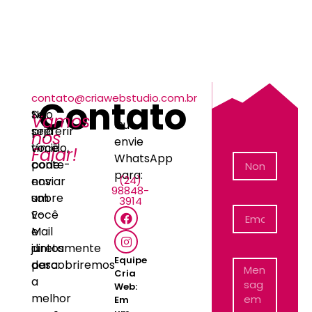
contato@criawebstudio.com.br
Contato
Não
Se
Vamos
Ou
seja
preferir
nos
envie
tímido,
você
Falar!
WhatsApp
conte-
pode
para:
(24)
nos
enviar
98848-
sobre
um
3914
você
E-
e
Mail
juntos
diretamente
Equipe
descobriremos
para:
Cria
a
Web:
melhor
Em