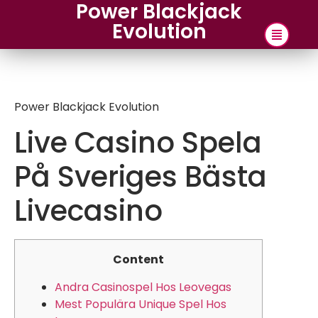
Power Blackjack
Evolution
Power Blackjack Evolution
Live Casino Spela
På Sveriges Bästa
Livecasino
Content
Andra Casinospel Hos Leovegas
Mest Populära Unique Spel Hos