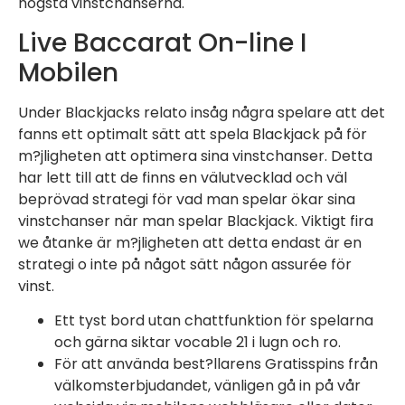
högsta vinstchanserna.
Live Baccarat On-line I
Mobilen
Under Blackjacks relato insåg några spelare att det
fanns ett optimalt sätt att spela Blackjack på för
m?jligheten att optimera sina vinstchanser. Detta
har lett till att de finns en välutvecklad och väl
beprövad strategi för vad man spelar ökar sina
vinstchanser när man spelar Blackjack. Viktigt fira
we åtanke är m?jligheten att detta endast är en
strategi o inte på något sätt någon assurée för
vinst.
Ett tyst bord utan chattfunktion för spelarna
och gärna siktar vocable 21 i lugn och ro.
För att använda best?llarens Gratisspins från
välkomsterbjudandet, vänligen gå in på vår