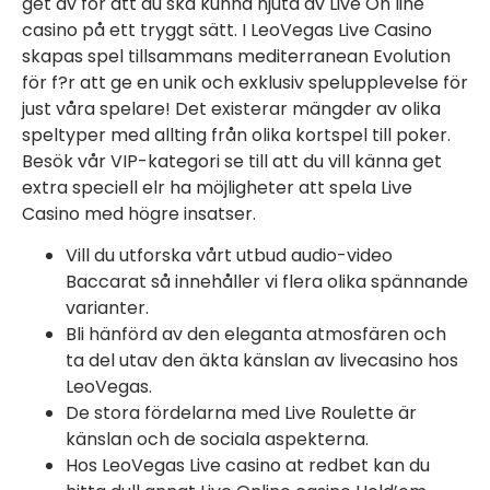
get av för att du ska kunna njuta av Live On line
casino på ett tryggt sätt. I LeoVegas Live Casino
skapas spel tillsammans mediterranean Evolution
för f?r att ge en unik och exklusiv spelupplevelse för
just våra spelare! Det existerar mängder av olika
speltyper med allting från olika kortspel till poker.
Besök vår VIP-kategori se till att du vill känna get
extra speciell elr ha möjligheter att spela Live
Casino med högre insatser.
Vill du utforska vårt utbud audio-video
Baccarat så innehåller vi flera olika spännande
varianter.
Bli hänförd av den eleganta atmosfären och
ta del utav den äkta känslan av livecasino hos
LeoVegas.
De stora fördelarna med Live Roulette är
känslan och de sociala aspekterna.
Hos LeoVegas Live casino at redbet kan du