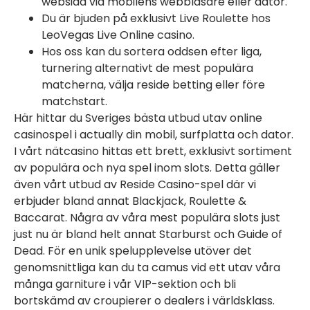
websida via mobilens webbläsare eller dator.
Du är bjuden på exklusivt Live Roulette hos
LeoVegas Live Online casino.
Hos oss kan du sortera oddsen efter liga,
turnering alternativt de mest populära
matcherna, välja reside betting eller före
matchstart.
Här hittar du Sveriges bästa utbud utav online
casinospel i actually din mobil, surfplatta och dator.
I vårt nätcasino hittas ett brett, exklusivt sortiment
av populära och nya spel inom slots. Detta gäller
även vårt utbud av Reside Casino-spel där vi
erbjuder bland annat Blackjack, Roulette &
Baccarat. Några av våra mest populära slots just
just nu är bland helt annat Starburst och Guide of
Dead. För en unik spelupplevelse utöver det
genomsnittliga kan du ta camus vid ett utav våra
många garniture i vår VIP-sektion och bli
bortskämd av croupierer o dealers i världsklass.