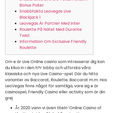
Bonus Poker
Snabbfakta Leovegas Live
Blackjack 1
Leovegas Är Partner Med Inter
Roulette På Nätet Med Durante
Twist
Information Om Exclusive Friendly
Roulette
Om e är Live Online casino som intresserar dig kan
du kliva in i den h?r lobby och utforska våra
klassiska och nya Live Casino-spel. Där du hitta
varianter av Baccarat, Roulette, Baccarat m.m. Hos
LeoVegas finns något för samtliga, vare sig e är
casinospel, Friendly Casino eller activity som är din
grej.
År 2020 vann vi även titeln ‘Online Casino of