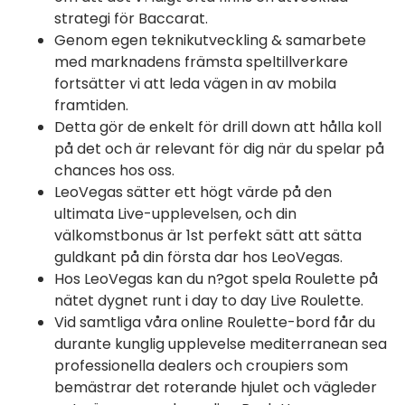
strategi för Baccarat.
Genom egen teknikutveckling & samarbete
med marknadens främsta speltillverkare
fortsätter vi att leda vägen in av mobila
framtiden.
Detta gör de enkelt för drill down att hålla koll
på det och är relevant för dig när du spelar på
chances hos oss.
LeoVegas sätter ett högt värde på den
ultimata Live-upplevelsen, och din
välkomstbonus är 1st perfekt sätt att sätta
guldkant på din första dar hos LeoVegas.
Hos LeoVegas kan du n?got spela Roulette på
nätet dygnet runt i day to day Live Roulette.
Vid samtliga våra online Roulette-bord får du
durante kunglig upplevelse mediterranean sea
professionella dealers och croupiers som
bemästrar det roterande hjulet och vägleder