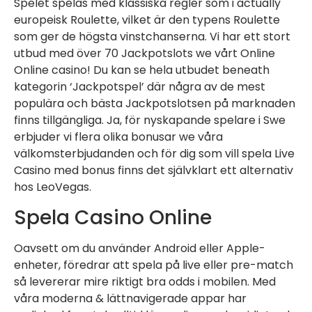
Spelet spelas med klassiska regler som i actually
europeisk Roulette, vilket är den typens Roulette
som ger de högsta vinstchanserna. Vi har ett stort
utbud med över 70 Jackpotslots we vårt Online
Online casino! Du kan se hela utbudet beneath
kategorin ‘Jackpotspel’ där några av de mest
populära och bästa Jackpotslotsen på marknaden
finns tillgängliga. Ja, för nyskapande spelare i Swe
erbjuder vi flera olika bonusar we våra
välkomsterbjudanden och för dig som vill spela Live
Casino med bonus finns det självklart ett alternativ
hos LeoVegas.
Spela Casino Online
Oavsett om du använder Android eller Apple-
enheter, föredrar att spela på live eller pre-match
så levererar mire riktigt bra odds i mobilen. Med
våra moderna & lättnavigerade appar har