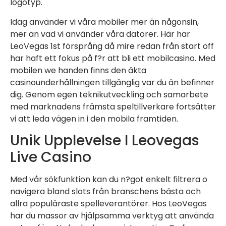
logotyp.
Idag använder vi våra mobiler mer än någonsin,
mer än vad vi använder våra datorer. Här har
LeoVegas 1st försprång då mire redan från start off
har haft ett fokus på f?r att bli ett mobilcasino. Med
mobilen we handen finns den äkta
casinounderhållningen tillgänglig var du än befinner
dig. Genom egen teknikutveckling och samarbete
med marknadens främsta speltillverkare fortsätter
vi att leda vägen in i den mobila framtiden.
Unik Upplevelse I Leovegas
Live Casino
Med vår sökfunktion kan du n?got enkelt filtrera o
navigera bland slots från branschens bästa och
allra populäraste spelleverantörer. Hos LeoVegas
har du massor av hjälpsamma verktyg att använda