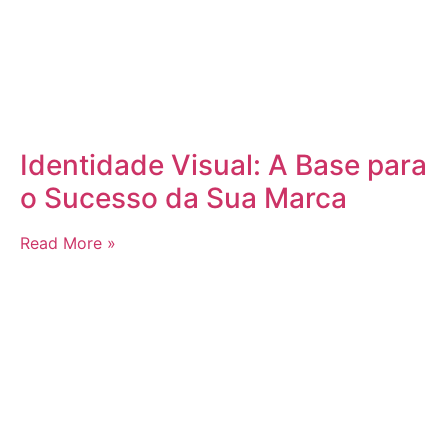
Identidade Visual: A Base para
o Sucesso da Sua Marca
Read More »