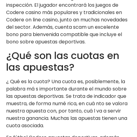
inspección. El jugador encontrará los juegos de
Codere casino más populares y tradicionales en
Codere on line casino, junto an muchas novedades
del sector. Además, cuenta scam un excelente
bono para bienvenida compatible que incluye el
bono sobre apuestas deportivas.
¿Qué son las cuotas en
las apuestas?
¿ Qué es la cuota? Una cuota es, posiblemente, la
palabra má s importante durante el mundo sobre
las apuestas deportivas. Se trata de indicador que
muestra, de forma numé rica, en cuá nto se valora
nuestra apuesta con, por tanto, cuá l va a servir
nuestra ganancia. Muchas las apuestas tienen una
cuota asociada.