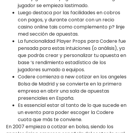
jugador se empieza lastimado.
Luego destaca por las facilidades en cobros
con pagos, y durante contar con un recio
casino online tais como complemento p? linje
med sección de apuestas.
La funcionalidad Player Props para Codere fue
pensada para estas intuiciones (o análisis), ya
que podrás crear y personalizar tu apuesta en
base ‘s rendimiento estadístico de los
jugadores sumado a equipos.
Codere comienza a new cotizar en los angeles
Bolsa de Madrid y se convierte en la primera
empresa en abrir una sala de apuestas
presenciales en España.
Es essencial estar al tanto de lo que sucede en
un evento para poder escoger la Codere
cuota que más te conviene.
En 2007 empieza a cotizar en bolsa, siendo los