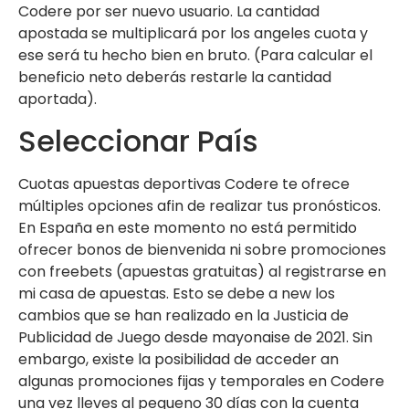
Codere por ser nuevo usuario. La cantidad
apostada se multiplicará por los angeles cuota y
ese será tu hecho bien en bruto. (Para calcular el
beneficio neto deberás restarle la cantidad
aportada).
Seleccionar País
Cuotas apuestas deportivas Codere te ofrece
múltiples opciones afin de realizar tus pronósticos.
En España en este momento no está permitido
ofrecer bonos de bienvenida ni sobre promociones
con freebets (apuestas gratuitas) al registrarse en
mi casa de apuestas. Esto se debe a new los
cambios que se han realizado en la Justicia de
Publicidad de Juego desde mayonaise de 2021. Sin
embargo, existe la posibilidad de acceder an
algunas promociones fijas y temporales en Codere
una vez lleves al pequeno 30 días con la cuenta