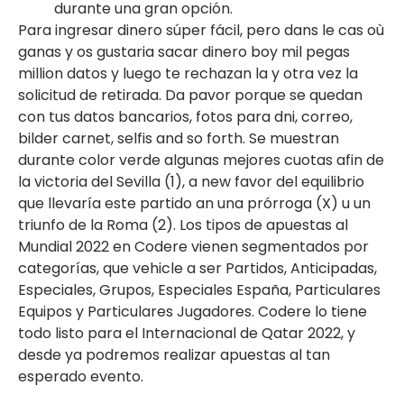
durante una gran opción.
Para ingresar dinero súper fácil, pero dans le cas où
ganas y os gustaria sacar dinero boy mil pegas
million datos y luego te rechazan la y otra vez la
solicitud de retirada. Da pavor porque se quedan
con tus datos bancarios, fotos para dni, correo,
bilder carnet, selfis and so forth. Se muestran
durante color verde algunas mejores cuotas afin de
la victoria del Sevilla (1), a new favor del equilibrio
que llevaría este partido an una prórroga (X) u un
triunfo de la Roma (2). Los tipos de apuestas al
Mundial 2022 en Codere vienen segmentados por
categorías, que vehicle a ser Partidos, Anticipadas,
Especiales, Grupos, Especiales España, Particulares
Equipos y Particulares Jugadores. Codere lo tiene
todo listo para el Internacional de Qatar 2022, y
desde ya podremos realizar apuestas al tan
esperado evento.