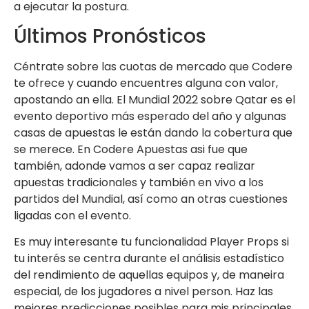
a ejecutar la postura.
Últimos Pronósticos
Céntrate sobre las cuotas de mercado que Codere
te ofrece y cuando encuentres alguna con valor,
apostando an ella. El Mundial 2022 sobre Qatar es el
evento deportivo más esperado del año y algunas
casas de apuestas le están dando la cobertura que
se merece. En Codere Apuestas asi fue que
también, adonde vamos a ser capaz realizar
apuestas tradicionales y también en vivo a los
partidos del Mundial, así como an otras cuestiones
ligadas con el evento.
Es muy interesante tu funcionalidad Player Props si
tu interés se centra durante el análisis estadístico
del rendimiento de aquellas equipos y, de maneira
especial, de los jugadores a nivel person. Haz las
mejores predicciones posibles para mis principales