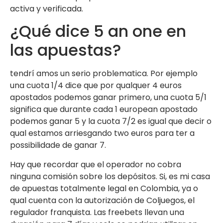
activa y verificada.
¿Qué dice 5 an one en
las apuestas?
tendrí amos un serio problematica. Por ejemplo
una cuota 1/4 dice que por qualquer 4 euros
apostados podemos ganar primero, una cuota 5/1
significa que durante cada 1 european apostado
podemos ganar 5 y la cuota 7/2 es igual que decir o
qual estamos arriesgando two euros para ter a
possibilidade de ganar 7.
Hay que recordar que el operador no cobra
ninguna comisión sobre los depósitos. Si, es mi casa
de apuestas totalmente legal en Colombia, ya o
qual cuenta con la autorización de Coljuegos, el
regulador franquista. Las freebets llevan una