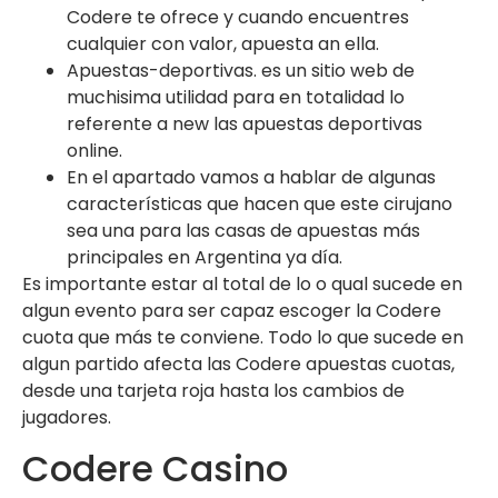
Codere te ofrece y cuando encuentres
cualquier con valor, apuesta an ella.
Apuestas-deportivas. es un sitio web de
muchisima utilidad para en totalidad lo
referente a new las apuestas deportivas
online.
En el apartado vamos a hablar de algunas
características que hacen que este cirujano
sea una para las casas de apuestas más
principales en Argentina ya día.
Es importante estar al total de lo o qual sucede en
algun evento para ser capaz escoger la Codere
cuota que más te conviene. Todo lo que sucede en
algun partido afecta las Codere apuestas cuotas,
desde una tarjeta roja hasta los cambios de
jugadores.
Codere Casino