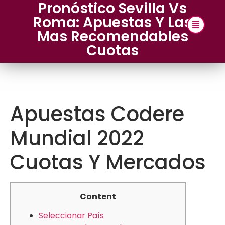
Pronóstico Sevilla Vs
Roma: Apuestas Y Las
Mas Recomendables
Cuotas
Apuestas Codere
Mundial 2022
Cuotas Y Mercados
Content
Seleccionar País