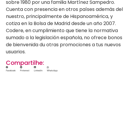
sobre 1980 por una familia Martínez Sampedro.
Cuenta con presencia en otros países además del
nuestro, principalmente de Hispanoamérica, y
cotiza en la Bolsa de Madrid desde un año 2007.
Codere, en cumplimiento que tiene la normativa
sumado a la legislación española, no ofrece bonos
de bienvenida du otras promociones a tus nuevos
usuarios.
Compartilhe:
Facebook
Pinterest
LinkedIn
WhatsApp