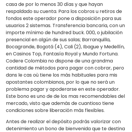
casa de por lo menos 30 días y que hayan
respaldado su cuenta. Para los cobros u retiros de
fondos este operador pone a disposición para sus
usuarios 2 sistemas. Transferencia bancaria, con un
importe mínimo de hundred buck. 000, o jubilación
presencial en algún de sus salas; Barranquilla,
Bocagrande, Bogotá (4), Cali (2), Ibague y Medellín,
en Casinos Top, Fantasía Royal y Mundo Fortuna.
Codere Colombia no dispone de una grandma
cantidad de métodos para pagar con cobrar, pero
dans le cas où tiene los más habituales para mis
apostantes colombianos, por lo que no será un
problema pagar y apoderarse en este operador.
Este bono es uno de de los mas recomendables del
mercado, visto que además de cuantioso tiene
condiciones sobre liberación más flexibles.
Antes de realizar el depósito podrás valorizar con
detenimiento un bono de bienvenida que te destina