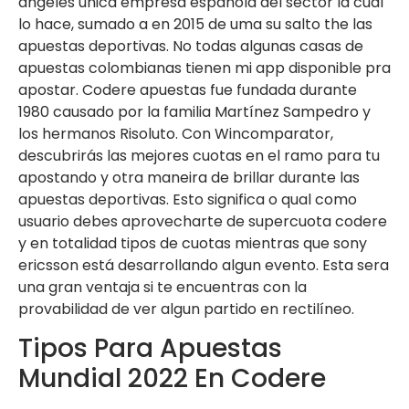
angeles única empresa española del sector la cual
lo hace, sumado a en 2015 de uma su salto the las
apuestas deportivas. No todas algunas casas de
apuestas colombianas tienen mi app disponible pra
apostar. Codere apuestas fue fundada durante
1980 causado por la familia Martínez Sampedro y
los hermanos Risoluto. Con Wincomparator,
descubrirás las mejores cuotas en el ramo para tu
apostando y otra maneira de brillar durante las
apuestas deportivas. Esto significa o qual como
usuario debes aprovecharte de supercuota codere
y en totalidad tipos de cuotas mientras que sony
ericsson está desarrollando algun evento. Esta sera
una gran ventaja si te encuentras con la
provabilidad de ver algun partido en rectilíneo.
Tipos Para Apuestas
Mundial 2022 En Codere