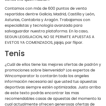
Contamos con más de 600 puntos de venta
repartidos dentre Galicia, Madrid, Castilla y León,
Asturias, Cantabria y Aragón. Trabajamos con
especialistas y tecnología avanzada para
salvaguardar nuestra plataforma. En la caso,
SEGUN LEGISLACION, NO SE PERMITE APUESTAS A
EVETOS YA COMENZADOS, jajaja, par flipar.
Tenis
¿Cuál de ellos tiene las mejores ofertas de padrón y
promociones sobre bienvenida? Los expertos de
Wincomparator lo contarán toda los angeles
información necesaria así que usted tus apuestas
deportivas siempre estén optimizadas. Justo arriba
de este texto podrás encontrar las mas
recomendables casas de apuestas del momento la
cual actualmente ofrecen generosas ofertas de