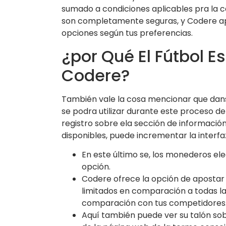
sumado a condiciones aplicables pra la c
son completamente seguras, y Codere ap
opciones según tus preferencias.
¿por Qué El Fútbol E
Codere?
También vale la cosa mencionar que dans
se podra utilizar durante este proceso de
registro sobre ela sección de informació
disponibles, puede incrementar la interfa
En este último se, los monederos el
opción.
Codere ofrece la opción de aposta
limitados en comparación a todas la
comparación con tus competidores
Aquí también puede ver su talón so