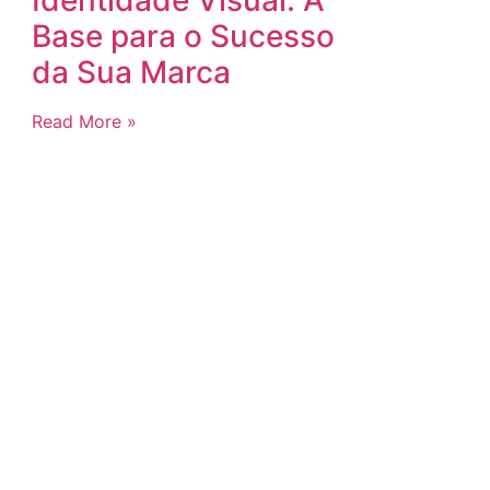
Identidade Visual: A
Base para o Sucesso
da Sua Marca
Read More »