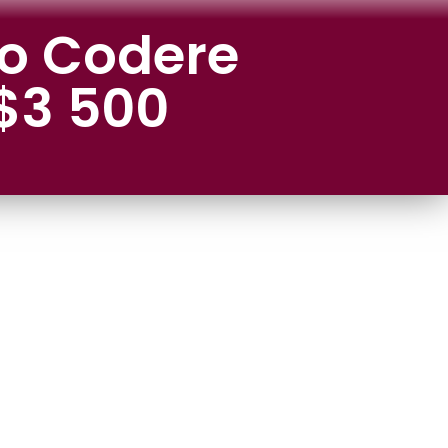
no Codere
$3 500