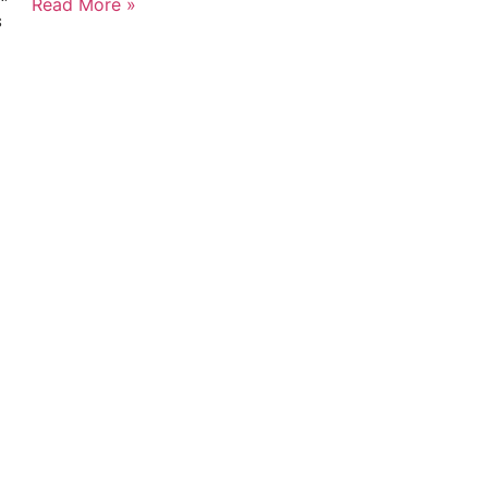
Read More »
s