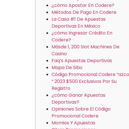
¿cómo Apostar En Codere?
Métodos De Pago En Codere
La Casa #1 De Apuestas
Deportivas En México
¿cómo Ingresar Crédito En
Codere?
Másde 1, 200 Slot Machines De
Casino
Faq’s Apuestas Deportivas
Mapa De Sitio
Código Promocional Codere “azc
” 2023 $500 Exclusivos Por Su
Registro
¿cómo Ganar Apuestas
Deportivas?
Opiniones Sobre El Código
Promocional Codere
Momios Y Apuestas