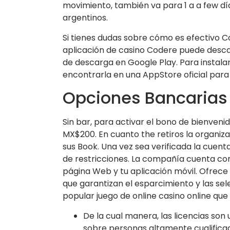
movimiento, también va para 1 a a few dí
argentinos.
Si tienes dudas sobre cómo es efectivo 
aplicación de casino Codere puede desca
de descarga en Google Play. Para instalar
encontrarla en una AppStore oficial para
Opciones Bancarias
Sin bar, para activar el bono de bienven
MX$200. En cuanto the retiros la organiz
sus Book. Una vez sea verificada la cuenta
de restricciones. La compañía cuenta co
página Web y tu aplicación móvil. Ofrece
que garantizan el esparcimiento y las sel
popular juego de online casino online que
De la cual manera, las licencias son
sobre personas altamente cualificad