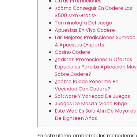
Otras Promociones
¿cómo Conseguir En Codere Los
$500 Mxn Gratis?
Terminología Del Juego
Apuestas En Vivo Codere
Las Mejores Predicciones Sumado
A Apuestas E-sports
Casino Codere
¿existen Promociones U Ofertas
Especiales Para La Aplicación Móvi
Sobre Codere?
¿cómo Puedo Ponerme En
Vecindad Con Codere?
Software Y Variedad De Juegos
Juegos De Mesa Y Video Bingo
Este Web Es Solo Afin De Mayores
De Eighteen Años
En este último problema, los monederos e