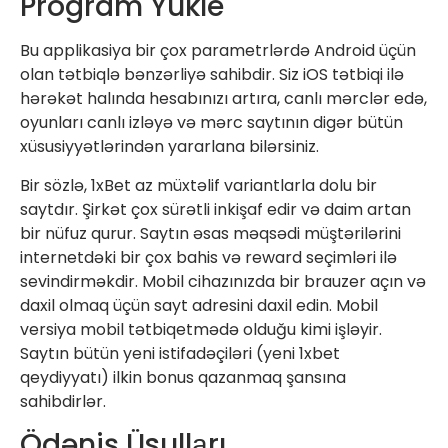
Program Yukle
Bu applikasiya bir çox parametrlərdə Android üçün
olan tətbiqlə bənzərliyə sahibdir. Siz iOS tətbiqi ilə
hərəkət halında hesabınızı artıra, canlı mərclər edə,
oyunları canlı izləyə və mərc saytının digər bütün
xüsusiyyətlərindən yararlana bilərsiniz.
Bir sözlə, 1xBet az müxtəlif variantlarla dolu bir
saytdır. Şirkət çox sürətli inkişaf edir və daim artan
bir nüfuz qurur. Saytın əsas məqsədi müştərilərini
internetdəki bir çox bahis və reward seçimləri ilə
sevindirməkdir. Mobil cihazınızda bir brauzer açın və
daxil olmaq üçün sayt adresini daxil edin. Mobil
versiya mobil tətbiqetmədə olduğu kimi işləyir.
Saytın bütün yeni istifadəçiləri (yeni 1xbet
qeydiyyatı) ilkin bonus qazanmaq şansına
sahibdirlər.
Ödəniş Üsullаrı