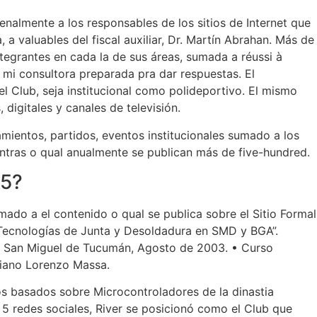
nalmente a los responsables de los sitios de Internet que
a valuables del fiscal auxiliar, Dr. Martín Abrahan. Más de
tegrantes en cada la de sus áreas, sumada a réussi à
mi consultora preparada pra dar respuestas. El
l Club, seja institucional como polideportivo. El mismo
 digitales y canales de televisión.
amientos, partidos, eventos institucionales sumado a los
ntras o qual anualmente se publican más de five-hundred.
65?
o a el contenido o qual se publica sobre el Sitio Formal
 Tecnologías de Junta y Desoldadura en SMD y BGA”.
 N. San Miguel de Tucumán, Agosto de 2003. • Curso
siano Lorenzo Massa.
os basados sobre Microcontroladores de la dinastia
 5 redes sociales, River se posicionó como el Club que