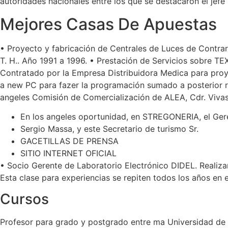
autoridades nacionales entre los que se destacaron el jefe 
Mejores Casas De Apuestas
• Proyecto y fabricación de Centrales de Luces de Contrar
T. H.. Año 1991 a 1996. • Prestación de Servicios sobre T
Contratado por la Empresa Distribuidora Medica para proye
a new PC para fazer la programación sumado a posterior r
angeles Comisión de Comercialización de ALEA, Cdr. Vivas,
En los angeles oportunidad, en STREGONERIA, el Ger
Sergio Massa, y este Secretario de turismo Sr.
GACETILLAS DE PRENSA
SITIO INTERNET OFICIAL
• Socio Gerente de Laboratorio Electrónico DIDEL. Realiza
Esta clase para experiencias se repiten todos los años en 
Cursos
Profesor para grado y postgrado entre ma Universidad de