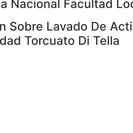
ca Nacional Facultad L
n Sobre Lavado De Acti
dad Torcuato Di Tella