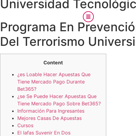
Universidad Tecnológi
Programa En Prevenció
Del Terrorismo Universi
Content
¿es Loable Hacer Apuestas Que
Tiene Mercado Pago Durante
Bet365?
¿se Se Puede Hacer Apuestas Que
Tiene Mercado Pago Sobre Bet365?
Información Para Ingresantes
Mejores Casas De Apuestas
Cursos
El Iafas Suvenir En Dos