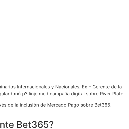
arios Internacionales y Nacionales. Ex – Gerente de la
alardonó p? linje med campaña digital sobre River Plate.
avés de la inclusión de Mercado Pago sobre Bet365.
ante Bet365?