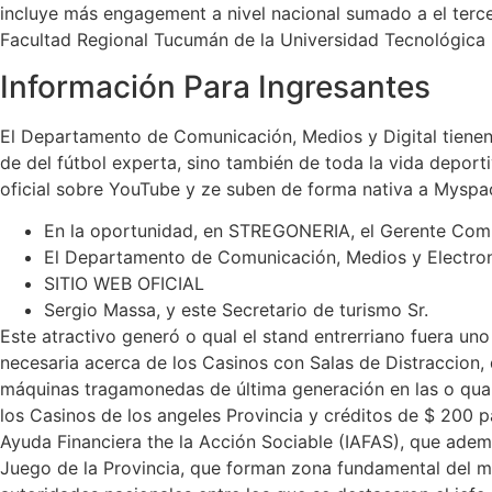
incluye más engagement a nivel nacional sumado a el tercer
Facultad Regional Tucumán de la Universidad Tecnológica 
Información Para Ingresantes
El Departamento de Comunicación, Medios y Digital tienen 
de del fútbol experta, sino también de toda la vida deporti
oficial sobre YouTube y ze suben de forma nativa a Myspac
En la oportunidad, en STREGONERIA, el Gerente Com
El Departamento de Comunicación, Medios y Electronic 
SITIO WEB OFICIAL
Sergio Massa, y este Secretario de turismo Sr.
Este atractivo generó o qual el stand entrerriano fuera u
necesaria acerca de los Casinos con Salas de Distraccion, 
máquinas tragamonedas de última generación en las o qual e
los Casinos de los angeles Provincia y créditos de $ 200 par
Ayuda Financiera the la Acción Sociable (IAFAS), que adem
Juego de la Provincia, que forman zona fundamental del me