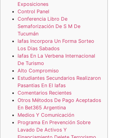
Exposiciones
Control Panel
Conferencia Libro De
Semaforización De S M De
Tucumán
Iafas Incorpora Un Forma Sorteo
Los Dias Sabados
Iafas En La Verbena Internacional
De Turismo
Alto Compromiso
Estudiantes Secundarios Realizaron
Pasantias En El Iafas
Comentarios Recientes
Otros Métodos De Pago Aceptados
En Bet365 Argentina
Medios Y Comunicación
Programa En Prevención Sobre
Lavado De Activos Y
Financiamiento Delete Terrorismo