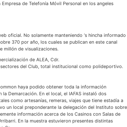
a Empresa de Telefonía Móvil Personal en los angeles
web oficial. No solamente manteniendo ‘s hincha informado
sobre 370 por año, los cuales se publican en este canal
 millón de visualizaciones.
rcialización de ALEA, Cdr.
ectores del Club, total institucional como polideportivo.
en common haya podido obtener toda la información
la Demarcación. En el local, el IAFAS instaló dos
ales como artesanías, remeras, viajes que tiene estadía a
uvo un local preponderante la delegación del Instituto sobre
ntemente información acerca de los Casinos con Salas de
ibarri. En la muestra estuvieron presentes distintas